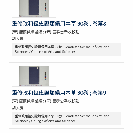
錦窠翁耋筵誌
錦窠翁九十賀壽博物會誌 / 伊藤篤太郎編
多識會誌
伊藤圭介履歴
重修政和經史證類備用本草 30巻 ; 卷第8
救荒本草啓蒙 / 小野蕙蕙口授 ; 小野彦安録
(宋) 唐慎微續證類 ; (宋) 曹孝忠奉敕校勘
救荒野譜記聞
胡大慶
艸木圖説 / 飯沼慾齋著 ; 田中芳男, 小野職愨増訂
重修政和經史證類備用本草 30巻 | Graduate School of Arts and
本草圖譜 / 潅園岩崎常正著 ; 飯田藏太郎編纂
Sciences / College of Arts and Sciences
本草圖譜 / 岩崎常正著
瓶史草木備考
植物漢名鑑
草木異名集
[和]朝本草
寫生本草書
重修政和經史證類備用本草 30巻 ; 卷第9
詩経草木觧 / 小野蕙畝識孝選
香山采種 / 鶴鳴竹内又玄 [撰]
(宋) 唐慎微續證類 ; (宋) 曹孝忠奉敕校勘
有用植物圖説 / 田中芳男, 小野職愨撰 ; 曲直瀬愛, 小森頼信校 ; 服部
胡大慶
雪斎図画
重修政和經史證類備用本草 30巻 | Graduate School of Arts and
古今要覽稿 / [屋代弘賢著]
Sciences / College of Arts and Sciences
梅品 / 怡顔齋松岡先生著
小金井櫻花圖説 / 三好學著