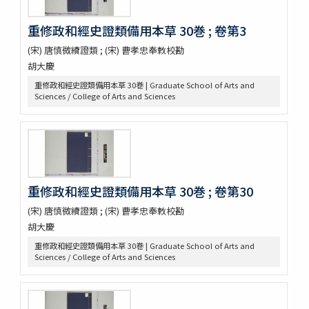
藥性本草約言 4巻
重修政和經史證類備用本草 30巻 ; 卷第3
開拓使官園動植品類簿
周憲王救荒本草 14巻補遺1巻救荒野譜1巻補遺1巻
(宋) 唐慎微續證類 ; (宋) 曹孝忠奉敕校勘
救荒野譜 1巻補遺1巻坿救荒辟穀諸方
胡大慶
灌園草木識 6巻
重修政和經史證類備用本草 30巻 | Graduate School of Arts and
南方草木状 3巻坿桂海草木志
Sciences / College of Arts and Sciences
Alle de plaaten en de vruchten
坂本浩然菌譜
茘枝譜 : 七篇第一
天工開物 3巻
嶺表録異 3巻
南産志
重修政和經史證類備用本草 30巻 ; 卷第30
續脩臺灣府志
(宋) 唐慎微續證類 ; (宋) 曹孝忠奉敕校勘
中山傳信録 6巻/ (清) 徐葆光纂
廣東新語 28巻
胡大慶
農政全書 60巻
重修政和經史證類備用本草 30巻 | Graduate School of Arts and
農桑輯要 7巻
Sciences / College of Arts and Sciences
花暦百詠 2巻坿百花賦考百花和稱
事物異名録 40巻
重刊巣氏諸病源候緫論 50巻 (存45巻)