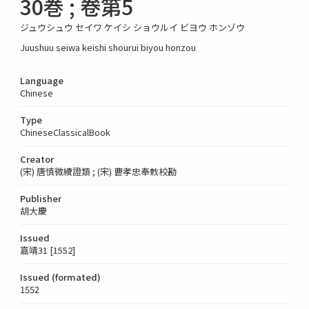
30巻 ; 卷第5
ジュウシュウ セイワ ケイシ ショウルイ ビヨウ ホンゾウ
Juushuu seiwa keishi shourui biyou honzou
Language
Chinese
Type
ChineseClassicalBook
Creator
(宋) 唐慎微續證類 ; (宋) 曹孝忠奉敕校勘
Publisher
胡大慶
Issued
嘉靖31 [1552]
Issued (formated)
1552