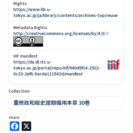
Rights
https://www.lib.u-
tokyo.ac.jp/ja/library/contents/archives-top/reuse
Metadata Rights
http://creativecommons.org/licenses/by/4.0/
IIIF manifest
https://da.dl.itc.u-
tokyo.ac.jp/portal/repo/iiif/940d9f14-2502-
0c33-2ef6-0acda111942d/manifest
Collection
重修政和經史證類備用本草 30巻
share
Facebook
X