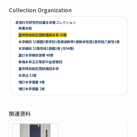
Collection Organization
資源科学研究所旧蔵本草書コレクション
神農本經
重修政和經史證類備用本草 30巻
本草綱目 52巻圖3巻序目1巻瀕湖脉學1巻脉訣攷證1巻竒經八脉攷1巻
本草綱目 52巻序目1巻圖3巻 (存54巻)
重訂本草綱目啓蒙 48巻
新脩本草玉石等部中品卷第四
重修政和經史證類備用本草
本草述 32巻
増訂本草備要 4巻
増訂本草備要 2巻
本草彙言 20巻 (存15巻)
本草滙 18巻圖2巻 (存18巻)
本草詩箋 10巻
関連資料
昆蟲草木略 2巻
爾雅註疏 11巻
格致鏡原 100巻
類林新咏 36巻