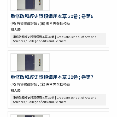
遠西醫方名物考 36巻補遺9巻
延喜式 50巻
資源科学研究所旧蔵本草書コレクション（国文研デジタル化分）
重修政和經史證類備用本草 30巻 ; 卷第6
神農本草経
(宋) 唐慎微續證類 ; (宋) 曹孝忠奉敕校勘
紹興校定經史證類備急本草 / 王繼先[ほか編]
胡大慶
本草綱目 52巻序目1巻圖3巻瀕湖脉學1巻奇經八脉攷1巻脉訣攷證1巻
坿本草綱目拾遺10巻坿本草萬方鍼線8巻 / (明) 李時珍撰輯 ; (清) 呉毓
重修政和經史證類備用本草 30巻 | Graduate School of Arts and
昌較訂
Sciences / College of Arts and Sciences
本草求眞 12巻序目圖1巻 / (清) 黄宮繍纂呈 ; (清) 黄宮黻校訂 ; (清)
黄學昌 [ほか] 校字
本草和名索引
本草從新 18巻總義1巻 / (清) 呉儀洛 [撰]
本草通玄
袖珍鑑本草綱目 / [前田利保著]
重修政和經史證類備用本草 30巻 ; 卷第7
魚類, 禽類, 草木, 和漢譯名
(宋) 唐慎微續證類 ; (宋) 曹孝忠奉敕校勘
三物考
胡大慶
大成真寫譜
紫藤園攷證 / 源翠嶽鑒定
重修政和經史證類備用本草 30巻 | Graduate School of Arts and
有毒便覧
Sciences / College of Arts and Sciences
毒品便覧
田中芳男君七六展覽會記念誌