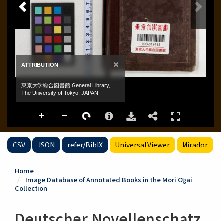
CSV
JSON
refer/BibIX
Universal Viewer
Mirador
Home
Image Database of Annotated Books in the Mori Ōgai
Collection
Deutscher Novellenschatz