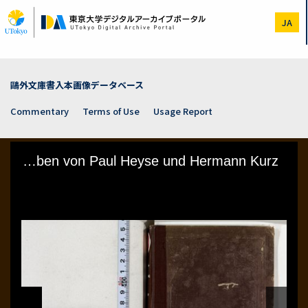
Skip
to
JA
main
content
鷗外文庫書入本画像データベース
Commentary
Terms of Use
Usage Report