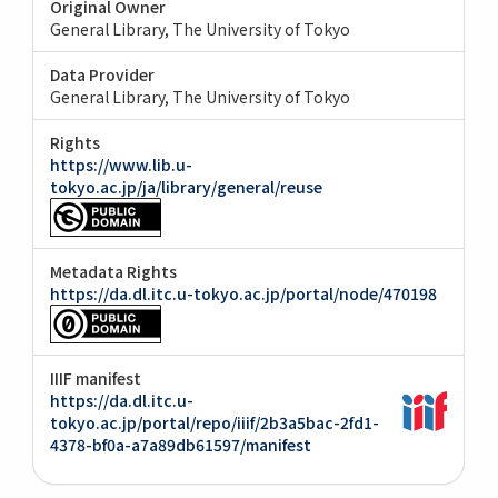
Original Owner
General Library, The University of Tokyo
Data Provider
General Library, The University of Tokyo
Rights
https://www.lib.u-
tokyo.ac.jp/ja/library/general/reuse
Metadata Rights
https://da.dl.itc.u-tokyo.ac.jp/portal/node/470198
IIIF manifest
https://da.dl.itc.u-
tokyo.ac.jp/portal/repo/iiif/2b3a5bac-2fd1-
4378-bf0a-a7a89db61597/manifest