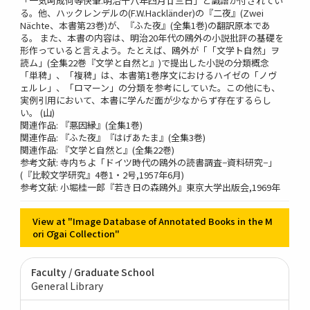
「一気呵成何等快筆.明治十八年四月廿三日」と識語が付されてい
る。他、ハックレンデルの(F.W.Hackländer)の『二夜』(Zwei
Nächte、本書第23巻)が、『ふた夜』(全集1巻)の翻訳原本であ
る。 また、本書の内容は、明治20年代の鴎外の小説批評の基礎を
形作っていると言えよう。たとえば、鴎外が「「文学ト自然」ヲ
読ム」(全集22巻『文学と自然と』)で提出した小説の分類概念
「単稗」、「複稗」は、本書第1巻序文におけるハイゼの「ノヴ
ェルレ」、「ロマーン」の分類を参考にしていた。この他にも、
実例引用において、本書に学んだ面が少なからず存在するらし
い。 (山)
関連作品: 『悪因縁』(全集1巻)
関連作品: 『ふた夜』『はげあたま』(全集3巻)
関連作品: 『文学と自然と』(全集22巻)
参考文献: 寺内ちよ「ドイツ時代の鴎外の読書調査−資料研究−」
(『比較文学研究』4巻1・2号,1957年6月)
参考文献: 小堀桂一郎『若き日の森鴎外』東京大学出版会,1969年
View at "Image Database of Annotated Books in the M
ori Ōgai Collection"
Faculty / Graduate School
General Library