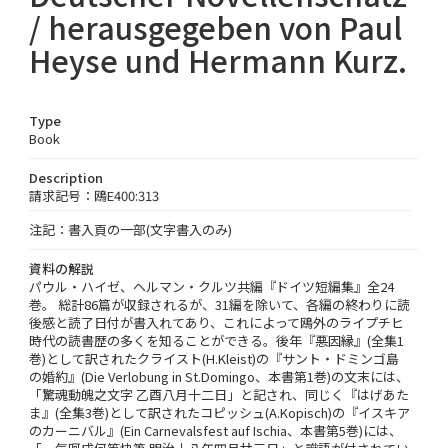
/ herausgegeben von Paul
Heyse und Hermann Kurz.
Type
Book
Description
請求記号：鴎E400:313
注記：書入頁の一部(文字書入のみ)
資料の解説
パウル・ハイゼ、ヘルマン・クルツ共編『ドイツ短編集』全24
巻。 総計86篇が収録されるが、31編を除いて、各編の終わりに読
後感と読了日付が書入れてあり、これによって鴎外のライプチヒ
時代の読書歴の多くを知ることができる。後年『悪因縁』(全集1
巻)として訳されたクライスト(H.Kleist)の『サント・ドミンゴ島
の婚約』(Die Verlobung in St.Domingo、本書第1巻)の文末には、
「驚魂動魄之文字 乙酉八月十二日」と記され、同じく『はげあた
ま』(全集3巻)として訳されたコピッシュ(A.Kopisch)の『イスキア
のカーニバル』(Ein Carnevalsfest auf Ischia、本書第5巻)には、