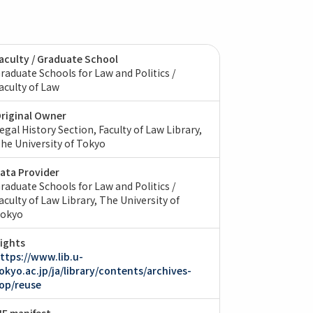
aculty / Graduate School
raduate Schools for Law and Politics /
aculty of Law
riginal Owner
egal History Section, Faculty of Law Library,
he University of Tokyo
ata Provider
raduate Schools for Law and Politics /
aculty of Law Library, The University of
okyo
ights
ttps://www.lib.u-
okyo.ac.jp/ja/library/contents/archives-
op/reuse
IIF manifest