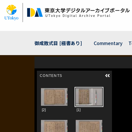
Skip
to
main
content
御成敗式目 [極書あり]
Commentary
T