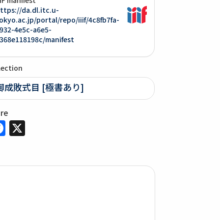
ttps://da.dl.itc.u-
okyo.ac.jp/portal/repo/iiif/4c8fb7fa-
932-4e5c-a6e5-
368e118198c/manifest
lection
御成敗式目 [極書あり]
are
Facebook
X