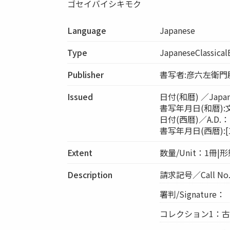
ゴセイバイシキモク
Language
Japanese
Type
JapaneseClassica
Publisher
書写者:彦六左衛門
Issued
日付(和暦) ／Japa
書写年月日(和暦):
日付(西暦)／A.D.：[1
書写年月日(西暦):[14
Extent
数量/Unit：1冊|形態/
Description
請求記号／Call No.
署判/Signatu
コレクション1：