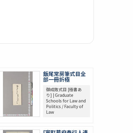
飯尾常房筆式目全
部一冊折極
御成敗式目 [極書あ
り] | Graduate
Schools for Law and
Politics / Faculty of
Law
[室町幕府奉行人連