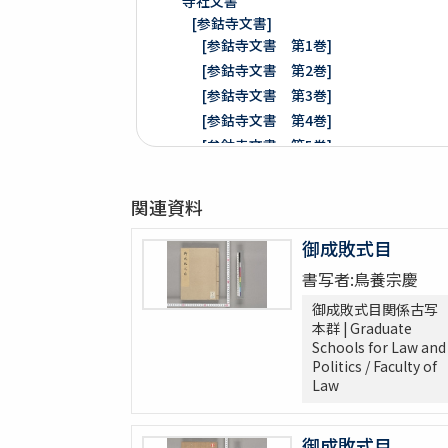
寺社文書
[参鈷寺文書]
[参鈷寺文書 第1巻]
[参鈷寺文書 第2巻]
[参鈷寺文書 第3巻]
[参鈷寺文書 第4巻]
[参鈷寺文書 第5巻]
[参鈷寺文書 第6巻]
[参鈷寺文書 第7巻]
関連資料
[参鈷寺文書 第8巻]
楽翁公旧蔵／参鈷寺文書留 完
御成敗式目
[城東寺文書]
書写者:鳥養宗慶
綸旨五通[城東寺文書 第1巻]
御成敗式目関係古写
[城東寺文書 第2巻]
本群 | Graduate
Schools for Law and
高野山寶光院文書
Politics / Faculty of
売券類
Law
[中世沽券状など貼り交ぜ]
武家文書
御成敗式目