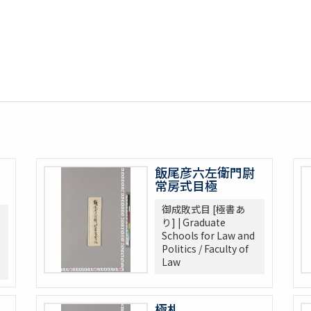
飯尾彦六左衛門尉
常房式目極
御成敗式目 [極書あ
り] | Graduate
Schools for Law and
Politics / Faculty of
Law
極札