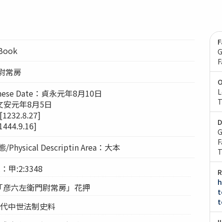
F
lBook
G
F
尉常房
O
L
nese Date：貞永元年8月10日
T
文安元年8月5日
232.8.27]
D
44.9.16]
G
F
Physical Descriptin Area：大本
T
：甲:2:3348
R
h
re：「彦六左衛門尉常房」花押
t
t
古代中世法制史料
I