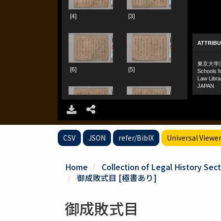
CSV
JSON
refer/BibIX
Universal Viewe
Home
Collection of Legal History Sect
御成敗式目 [極書あり]
御成敗式目