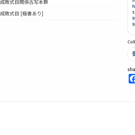
御成敗式目関係古写本群
h
t
成敗式目 [極書あり]
9
9
Col
sh