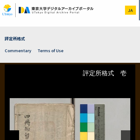
Skip
to
JA
main
content
評定所格式
Commentary
Terms of Use