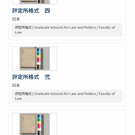
売券類
評定所格式 四
[中世沽券状など貼り交ぜ]
武家文書
日本
[樺山家文書]
評定所格式 | Graduate Schools for Law and Politics / Faculty of
[樺山家文書 第1巻]
Law
[樺山家文書 第2巻]
[樺山家文書 第3巻]
[樺山家文書 第4巻]
九条公爵家旧蔵古典籍
令義解
園太暦
評定所格式 弐
親長卿記
元長卿記
日本
令集解[甲:2:1147]
評定所格式 | Graduate Schools for Law and Politics / Faculty of
康富記
Law
古代中世法制史料
中世法制史料
御成敗式目関係古写本群
御成敗式目 [極書あり]
貞永式目新編追加