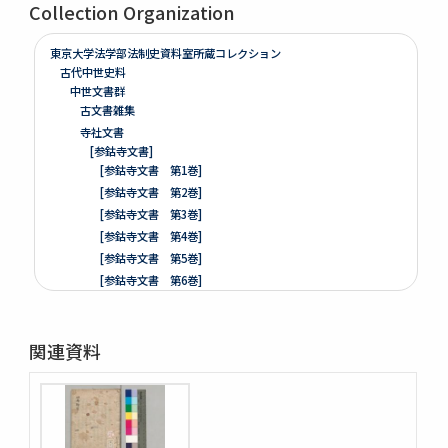
Collection Organization
東京大学法学部法制史資料室所蔵コレクション
古代中世史料
中世文書群
古文書雑集
寺社文書
[参鈷寺文書]
[参鈷寺文書 第1巻]
[参鈷寺文書 第2巻]
[参鈷寺文書 第3巻]
[参鈷寺文書 第4巻]
[参鈷寺文書 第5巻]
[参鈷寺文書 第6巻]
[参鈷寺文書 第7巻]
[参鈷寺文書 第8巻]
関連資料
楽翁公旧蔵／参鈷寺文書留 完
[城東寺文書]
綸旨五通[城東寺文書 第1巻]
[城東寺文書 第2巻]
高野山寶光院文書