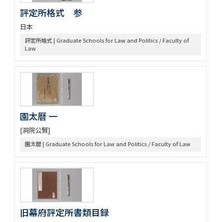
室町幕府法制史料
評定所格式 参
令義解・令集解写本・刊本群
令集解[甲:2:100]
日本
令集解[甲:2:101]
評定所格式 | Graduate Schools for Law and Politics / Faculty of
令集解[甲:2:342]
Law
令集解[甲:2:670]
令集解[甲:2:671]
令集解[甲:2:1147]
令集解[甲:2:1155]
令集解[甲:2:1355]
令集解[甲:2:2043]
園太暦 一
令集解[甲:2:2364]
[洞院公賢]
令義解
園太暦 | Graduate Schools for Law and Politics / Faculty of Law
近世史料
遠山家記録残闕
豊田友直日記
三井家伝遺書
昌平紀事
宮崎益次郎日記
旧幕府評定所書類目録
江戸幕府関係史料
御代官手かがみ