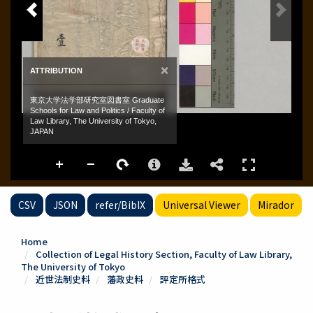
CSV
JSON
refer/BibIX
Universal Viewer
Mirador
Home
Collection of Legal History Section, Faculty of Law Library,
The University of Tokyo
近世法制史料
藩政史料
評定所格式