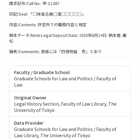
請求記号/Call No.: 甲:2:1387
印記/Seal: 「□味省古典□漢□□□□□」
内容/Contents: 評定所での職務内容と規定
納本データ/Note:Legal Deposit Data: 1933年6月14日. 納本者: 厳
松
備考/Comments: 表紙には「四冊物留 壱」とあり
Faculty / Graduate School
Graduate Schools for Law and Politics / Faculty of
Law
Original Owner
Legal History Section, Faculty of Law Library, The
University of Tokyo
Data Provider
Graduate Schools for Law and Politics / Faculty of
Law Library, The University of Tokyo