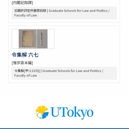
[内閣記録課]
御勝手方御定書并伺之上被仰渡候書付
旧幕府評定所書類目録 | Graduate Schools for Law and Politics /
奥坊主組頭記録
Faculty of Law
佐野堀田家関係史料
堀田家記録
堀田家記録 公私緊要
佐野年寄分限帳
大成有司心得
武蔵国下奈良村吉田市右衛門家文書
令集解 六七
利根川用水書類
[惟宗直本編]
吉田家雑書類
吉田家江戸町書類
令集解[甲:2:1355] | Graduate Schools for Law and Politics /
Faculty of Law
吉田氏御書留
近世法制史料
江戸幕府法制史料
政要
御制条
御条目類集
掟書
御制法
科條類典本文