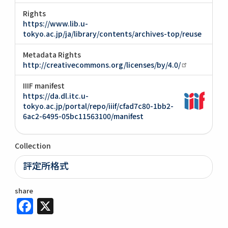
Rights
https://www.lib.u-
tokyo.ac.jp/ja/library/contents/archives-top/reuse
Metadata Rights
http://creativecommons.org/licenses/by/4.0/
IIIF manifest
https://da.dl.itc.u-
tokyo.ac.jp/portal/repo/iiif/cfad7c80-1bb2-
6ac2-6495-05bc11563100/manifest
Collection
評定所格式
share
Facebook
X