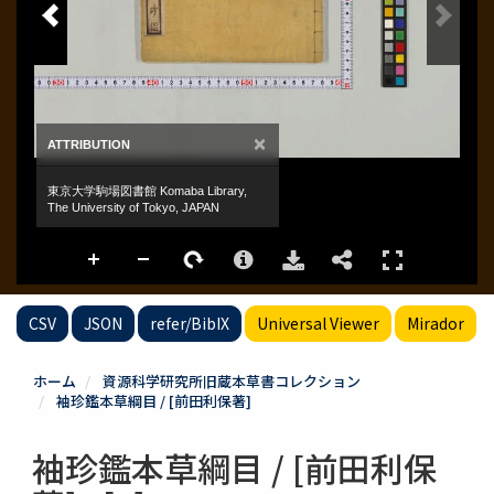
CSV
JSON
refer/BibIX
Universal Viewer
Mirador
ホーム
資源科学研究所旧蔵本草書コレクション
袖珍鑑本草綱目 / [前田利保著]
袖珍鑑本草綱目 / [前田利保