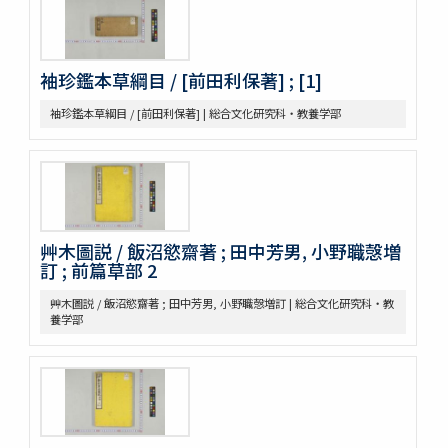
格致鏡原 100巻
類林新咏 36巻
藥性本草約言 4巻
袖珍鑑本草綱目 / [前田利保著] ; [1]
開拓使官園動植品類簿
周憲王救荒本草 14巻補遺1巻救荒野譜1巻補遺1巻
袖珍鑑本草綱目 / [前田利保著] | 総合文化研究科・教養学部
救荒野譜 1巻補遺1巻坿救荒辟穀諸方
灌園草木識 6巻
南方草木状 3巻坿桂海草木志
Alle de plaaten en de vruchten
坂本浩然菌譜
茘枝譜 : 七篇第一
艸木圖説 / 飯沼慾齋著 ; 田中芳男, 小野職愨増
天工開物 3巻
訂 ; 前篇草部 2
嶺表録異 3巻
南産志
艸木圖説 / 飯沼慾齋著 ; 田中芳男, 小野職愨増訂 | 総合文化研究科・教
續脩臺灣府志
養学部
中山傳信録 6巻/ (清) 徐葆光纂
廣東新語 28巻
農政全書 60巻
農桑輯要 7巻
花暦百詠 2巻坿百花賦考百花和稱