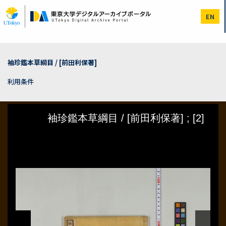
メ
イ
EN
ン
コ
ン
テ
ン
袖珍鑑本草綱目 / [前田利保著]
ツ
に
利用条件
移
動