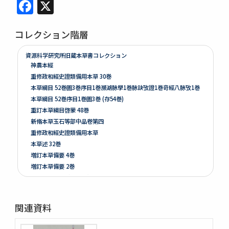
Facebook
X
コレクション階層
資源科学研究所旧蔵本草書コレクション
神農本經
重修政和經史證類備用本草 30巻
本草綱目 52巻圖3巻序目1巻瀕湖脉學1巻脉訣攷證1巻竒經八脉攷1巻
本草綱目 52巻序目1巻圖3巻 (存54巻)
重訂本草綱目啓蒙 48巻
新脩本草玉石等部中品卷第四
重修政和經史證類備用本草
本草述 32巻
増訂本草備要 4巻
増訂本草備要 2巻
本草彙言 20巻 (存15巻)
本草滙 18巻圖2巻 (存18巻)
本草詩箋 10巻
関連資料
昆蟲草木略 2巻
爾雅註疏 11巻