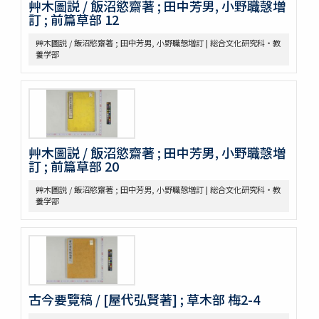
事物異名録 40巻
艸木圖説 / 飯沼慾齋著 ; 田中芳男, 小野職愨増
訂 ; 前篇草部 12
重刊巣氏諸病源候緫論 50巻 (存45巻)
遠西醫方名物考 36巻補遺9巻
艸木圖説 / 飯沼慾齋著 ; 田中芳男, 小野職愨増訂 | 総合文化研究科・教
延喜式 50巻
養学部
資源科学研究所旧蔵本草書コレクション（国文研デジタル化分）
神農本草経
紹興校定經史證類備急本草 / 王繼先[ほか編]
本草綱目 52巻序目1巻圖3巻瀕湖脉學1巻奇經八脉攷1巻脉訣攷證1巻
坿本草綱目拾遺10巻坿本草萬方鍼線8巻 / (明) 李時珍撰輯 ; (清) 呉毓
昌較訂
本草求眞 12巻序目圖1巻 / (清) 黄宮繍纂呈 ; (清) 黄宮黻校訂 ; (清)
艸木圖説 / 飯沼慾齋著 ; 田中芳男, 小野職愨増
黄學昌 [ほか] 校字
訂 ; 前篇草部 20
本草和名索引
艸木圖説 / 飯沼慾齋著 ; 田中芳男, 小野職愨増訂 | 総合文化研究科・教
本草從新 18巻總義1巻 / (清) 呉儀洛 [撰]
養学部
本草通玄
袖珍鑑本草綱目 / [前田利保著]
魚類, 禽類, 草木, 和漢譯名
三物考
大成真寫譜
紫藤園攷證 / 源翠嶽鑒定
古今要覽稿 / [屋代弘賢著] ; 草木部 梅2-4
有毒便覧
毒品便覧