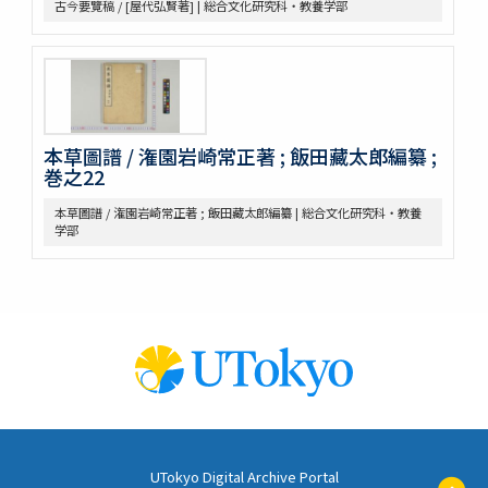
古今要覽稿 / [屋代弘賢著] | 総合文化研究科・教養学部
田中芳男君七六展覽會記念誌
錦窠翁耋筵誌
錦窠翁九十賀壽博物會誌 / 伊藤篤太郎編
多識會誌
伊藤圭介履歴
救荒本草啓蒙 / 小野蕙蕙口授 ; 小野彦安録
本草圖譜 / 潅園岩崎常正著 ; 飯田藏太郎編纂 ;
救荒野譜記聞
巻之22
艸木圖説 / 飯沼慾齋著 ; 田中芳男, 小野職愨増訂
本草圖譜 / 潅園岩崎常正著 ; 飯田藏太郎編纂 | 総合文化研究科・教養
本草圖譜 / 潅園岩崎常正著 ; 飯田藏太郎編纂
学部
本草圖譜 / 岩崎常正著
瓶史草木備考
植物漢名鑑
草木異名集
[和]朝本草
寫生本草書
詩経草木觧 / 小野蕙畝識孝選
香山采種 / 鶴鳴竹内又玄 [撰]
有用植物圖説 / 田中芳男, 小野職愨撰 ; 曲直瀬愛, 小森頼信校 ; 服部
雪斎図画
古今要覽稿 / [屋代弘賢著]
UTokyo Digital Archive Portal
ペ