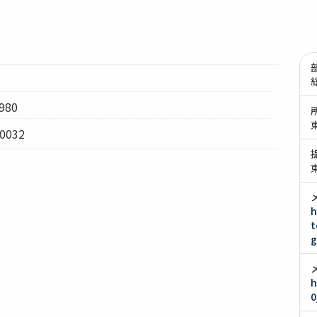
980
0032
h
t
g
h
0