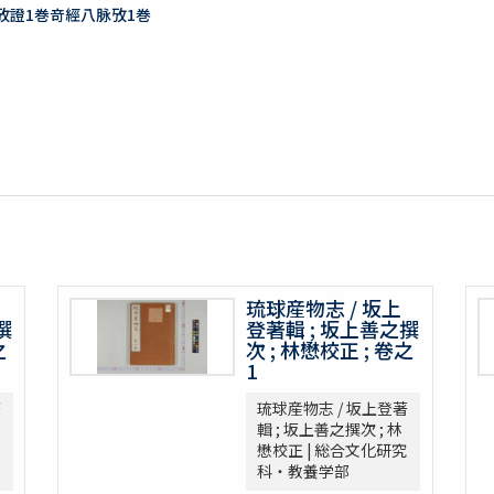
訣攷證1巻竒經八脉攷1巻
琉球産物志 / 坂上
撰
登著輯 ; 坂上善之撰
之
次 ; 林懋校正 ; 卷之
1
著
琉球産物志 / 坂上登著
輯 ; 坂上善之撰次 ; 林
懋校正 | 総合文化研究
科・教養学部
1巻