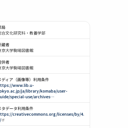
部局
総合文化研究科・教養学部
所蔵者
東京大学駒場図書館
提供者
東京大学駒場図書館
メディア（画像等）利用条件
ttps://www.lib.u-
okyo.ac.jp/ja/library/komaba/user-
uide/special-use/archives…
メタデータ利用条件
ttps://creativecommons.org/licenses/by/4.
/