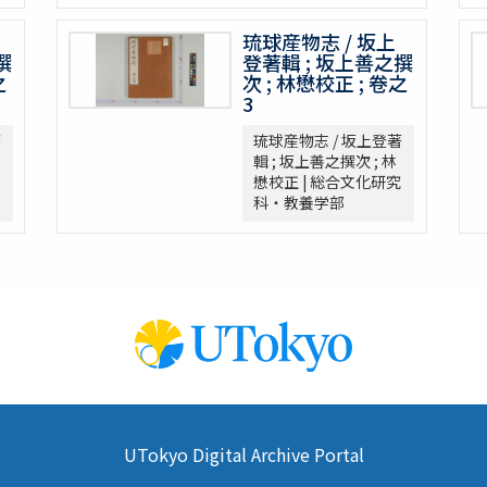
琉球産物志 / 坂上
撰
登著輯 ; 坂上善之撰
之
次 ; 林懋校正 ; 卷之
3
著
琉球産物志 / 坂上登著
輯 ; 坂上善之撰次 ; 林
懋校正 | 総合文化研究
科・教養学部
UTokyo Digital Archive Portal