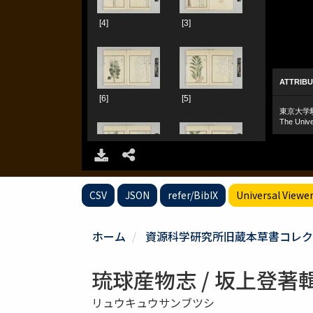
CSV
JSON
refer/BibIX
Universal Viewe
ホーム
資源科学研究所旧蔵本草書コレク
琉球産物志 / 坂上登著輯 
リュウキュウサンブツシ