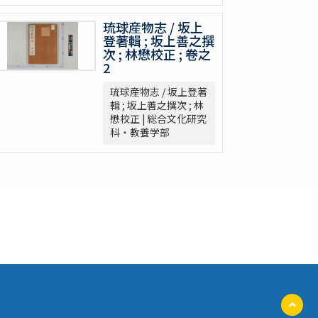
琉球産物志 / 坂上
登著輯 ; 坂上善之撰
次 ; 林懋校正 ; 卷之
2
琉球産物志 / 坂上登著
輯 ; 坂上善之撰次 ; 林
懋校正 | 総合文化研究
科・教養学部
ペ
ー