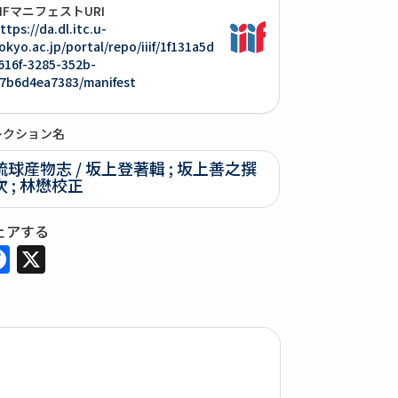
IIIFマニフェストURI
ttps://da.dl.itc.u-
okyo.ac.jp/portal/repo/iiif/1f131a5d
616f-3285-352b-
7b6d4ea7383/manifest
レクション名
琉球産物志 / 坂上登著輯 ; 坂上善之撰
次 ; 林懋校正
ェアする
Facebook
X