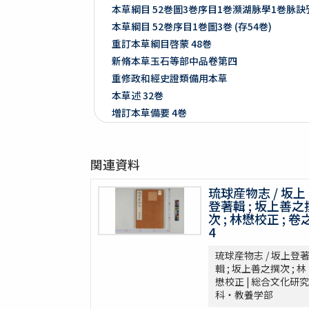
本草綱目 52巻圖3巻序目1巻瀕湖脉學1巻脉
本草綱目 52巻序目1巻圖3巻 (存54巻)
重訂本草綱目啓蒙 48巻
新脩本草玉石等部中品卷第四
重修政和經史證類備用本草
本草述 32巻
増訂本草備要 4巻
増訂本草備要 2巻
本草彙言 20巻 (存15巻)
関連資料
本草滙 18巻圖2巻 (存18巻)
本草詩箋 10巻
琉球産物志 / 坂上
昆蟲草木略 2巻
登著輯 ; 坂上善之
爾雅註疏 11巻
次 ; 林懋校正 ; 卷
4
格致鏡原 100巻
類林新咏 36巻
琉球産物志 / 坂上登
藥性本草約言 4巻
輯 ; 坂上善之撰次 ; 林
懋校正 | 総合文化研究
開拓使官園動植品類簿
科・教養学部
周憲王救荒本草 14巻補遺1巻救荒野譜1巻補遺