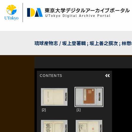
メ
イ
ン
コ
ン
テ
ン
琉球産物志 / 坂上登著輯 ; 坂上善之撰次 ; 林
ツ
に
移
動