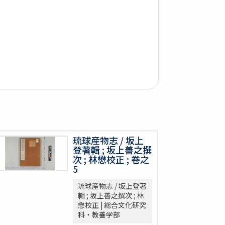
琉球産物志 / 坂上
登著輯 ; 坂上善之撰
次 ; 林懋校正 ; 卷之
5
琉球産物志 / 坂上登著
輯 ; 坂上善之撰次 ; 林
懋校正 | 総合文化研究
科・教養学部