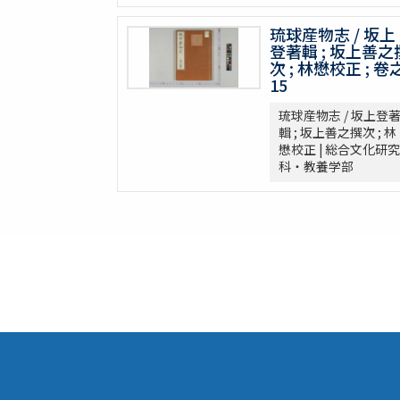
救荒野譜 1巻補遺1巻坿救荒辟穀諸方
琉球産物志 / 坂上
灌園草木識 6巻
登著輯 ; 坂上善之
南方草木状 3巻坿桂海草木志
次 ; 林懋校正 ; 卷
Alle de plaaten en de vruchten
15
坂本浩然菌譜
琉球産物志 / 坂上登
茘枝譜 : 七篇第一
輯 ; 坂上善之撰次 ; 林
天工開物 3巻
懋校正 | 総合文化研究
科・教養学部
嶺表録異 3巻
南産志
續脩臺灣府志
中山傳信録 6巻/ (清) 徐葆光纂
廣東新語 28巻
農政全書 60巻
農桑輯要 7巻
花暦百詠 2巻坿百花賦考百花和稱
事物異名録 40巻
重刊巣氏諸病源候緫論 50巻 (存45巻)
遠西醫方名物考 36巻補遺9巻