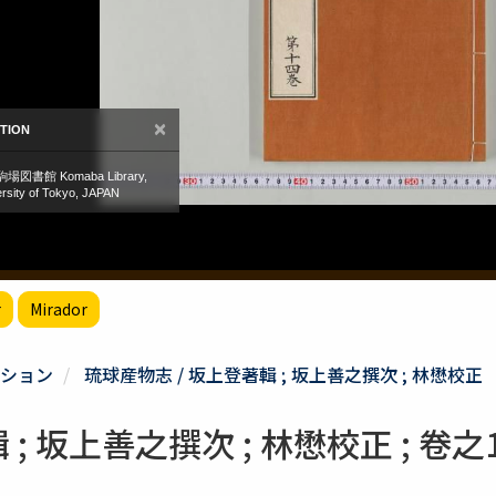
r
Mirador
ション
琉球産物志 / 坂上登著輯 ; 坂上善之撰次 ; 林懋校正
; 坂上善之撰次 ; 林懋校正 ; 卷之