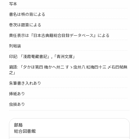
写本
書名は帙の背による
巻次は題簽による
責任表示は『日本古典籍総合目録データベース』による
列帖装
印記: 「淺霞菴藏書記」,「青洲文庫」
識語: 「夕かほ第四 梅かへ卅二 すゝ虫卅八 紅梅四十三 〆右四帖無
之」
朱筆書き入れあり
挿紙あり
虫損あり
部局
総合図書館