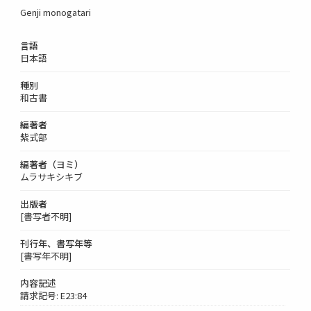
Genji monogatari
言語
日本語
種別
和古書
編著者
紫式部
編著者（ヨミ）
ムラサキシキブ
出版者
[書写者不明]
刊行年、書写年等
[書写年不明]
内容記述
請求記号: E23:84