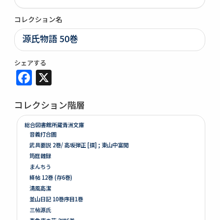
コレクション名
源氏物語 50巻
シェアする
Facebook
X
コレクション階層
総合図書館所蔵青洲文庫
音義打合圖
武具要説 2巻/ 高坂弾正 [撰] ; 東山中富閲
筠庭雜録
まんちう
絳帖 12巻 (存6巻)
清風高潔
並山日記 10巻序目1巻
三帖源氏