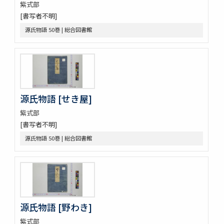
元亨釋書 30巻
紫式部
倭玉篇 3巻
[書写者不明]
論語 10巻
源氏物語 50巻 | 総合図書館
孟子 14巻
大學
中庸 1巻坿補音釋1巻
周易 9巻坿略例 2巻
塵添壒囊鈔 20巻
伊㔟 2巻
源氏物語 [せき屋]
日本書紀抄 3巻
紫式部
二十四孝
[書写者不明]
略要抄 3巻
倭玉篇 3巻 (存1巻)
源氏物語 50巻 | 総合図書館
大藏一覽集 10巻
唐三體詩註 3巻首1巻
萬葉集 20巻
新編排韻増廣事類氏族大全 10巻 (存1巻)
文選 60巻目録1巻
重刋貞和類聚祖苑聯芳集 10巻
源氏物語 [野わき]
大諸禮集 17巻
紫式部
源氏物語 54巻