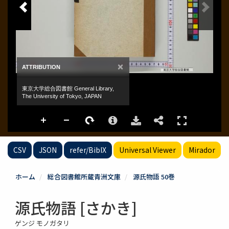
CSV
JSON
refer/BibIX
Universal Viewer
Mirador
ホーム
総合図書館所蔵青洲文庫
源氏物語 50巻
源氏物語 [さかき]
ゲンジ モノガタリ