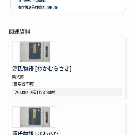
春色惠の花 2編6巻
春抄媚景英對暖語 5編15巻
梅暦餘興春色辰巳園 4編12巻
春色梅兒與美 4編12巻
春色梅美婦祢 5編15巻
関連資料
竒品家雅見 3巻附録1巻
好色一代女 6巻
新うす雪物語 5巻
新撰卅六貝倭謌
好色春画本目録
源氏物語 [わかむらさき]
春画好色本目録
禮書 150巻 (存9巻)
紫式部
塵劫記 3巻 (存1巻)
[書写者不明]
東海道綱目分間之圖 5巻
源氏物語 50巻 | 総合図書館
屋外乃萩 ; 稲種考
言靈初傳目録
蘿鬘 3巻
玉襷添紐下解
玉襷添紐
音義本末圖
源氏物語 [さわらひ]
玉鉾百首