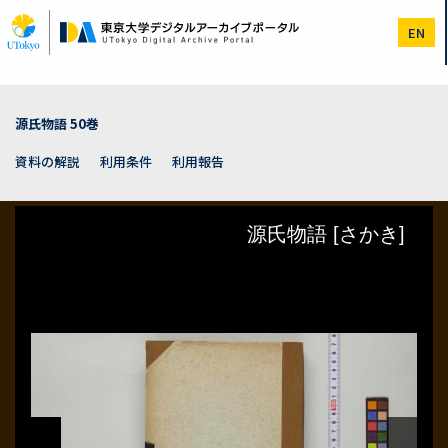
メ
イ
EN
ン
コ
ン
テ
ン
源氏物語 50巻
ツ
に
資料の解説
利用条件
利用報告
移
動