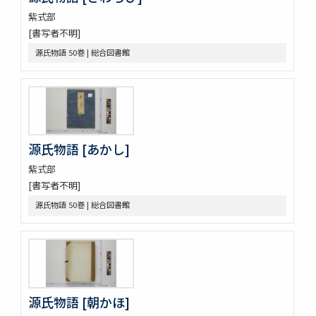
音義本末考
紫式部
玉鉾の本末
[書写者不明]
槙のいた屋
源氏物語 50巻 | 総合図書館
詞八衢捷徑詞玉緒統括辭玉襷
改正玉襷添紐
玉襷添紐下解
助辭音義考
言靈顕證圖
助辭音義考
源氏物語 [あかし]
古今集類辭 2巻
甲府新聞
紫式部
論語 10巻
[書写者不明]
つれつれ 2巻
源氏物語 50巻 | 総合図書館
曽我物語 12巻
中華若木詩抄 4巻
倭名類聚鈔 20巻
令義解 10巻
論語 10巻
論語 10巻
源氏物語 [朝かほ]
立齋先生標題觧註音釋十八史畧 7巻