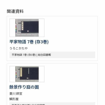
春色梅兒與美 4編12巻
春色梅美婦祢 5編15巻
関連資料
竒品家雅見 3巻附録1巻
好色一代女 6巻
新うす雪物語 5巻
新撰卅六貝倭謌
好色春画本目録
春画好色本目録
平家物語 7巻 (存3巻)
禮書 150巻 (存9巻)
うろこかたや
塵劫記 3巻 (存1巻)
東海道綱目分間之圖 5巻
平家物語 7巻 (存3巻) | 総合図書館
屋外乃萩 ; 稲種考
言靈初傳目録
蘿鬘 3巻
玉襷添紐下解
玉襷添紐
音義本末圖
餘景作り庭の圖
玉鉾百首
菱川 師宣
音義本末考
鱗形屋
玉鉾の本末