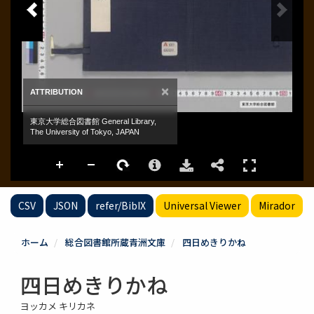
CSV
JSON
refer/BibIX
Universal Viewer
Mirador
ホーム
総合図書館所蔵青洲文庫
四日めきりかね
四日めきりかね
ヨッカメ キリカネ