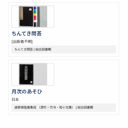
孟子 14巻
大學
中庸 1巻坿補音釋1巻
周易 9巻坿略例 2巻
塵添壒囊鈔 20巻
ちんてき問荅
伊㔟 2巻
[出版者不明]
日本書紀抄 3巻
二十四孝
ちんてき問荅 | 総合図書館
略要抄 3巻
倭玉篇 3巻 (存1巻)
大藏一覽集 10巻
唐三體詩註 3巻首1巻
萬葉集 20巻
新編排韻増廣事類氏族大全 10巻 (存1巻)
月次のあそひ
文選 60巻目録1巻
重刋貞和類聚祖苑聯芳集 10巻
日本
大諸禮集 17巻
連歌俳諧書集成 （洒竹・竹冷・知十文庫） | 総合図書館
源氏物語 54巻
兀菴和尚語録
中庸章句詳説