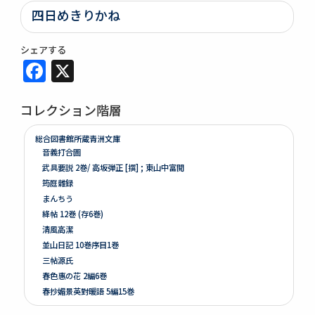
四日めきりかね
シェアする
Facebook
X
コレクション階層
総合図書館所蔵青洲文庫
音義打合圖
武具要説 2巻/ 高坂弾正 [撰] ; 東山中富閲
筠庭雜録
まんちう
絳帖 12巻 (存6巻)
清風高潔
並山日記 10巻序目1巻
三帖源氏
春色惠の花 2編6巻
春抄媚景英對暖語 5編15巻
梅暦餘興春色辰巳園 4編12巻