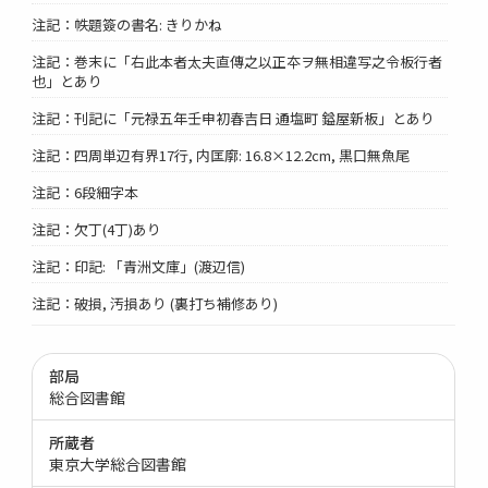
注記：帙題簽の書名: きりかね
注記：巻末に「右此本者太夫直傳之以正夲ヲ無相違写之令板行者
也」とあり
注記：刊記に「元禄五年壬申初春吉日 通塩町 鎰屋新板」とあり
注記：四周単辺有界17行, 内匡廓: 16.8×12.2cm, 黒口無魚尾
注記：6段細字本
注記：欠丁(4丁)あり
注記：印記: 「青洲文庫」(渡辺信)
注記：破損, 汚損あり (裏打ち補修あり)
部局
総合図書館
所蔵者
東京大学総合図書館