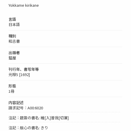
Yokkame kirikane
言語
日本語
種別
和古書
出版者
鎰屋
刊行年、書写年等
元禄5 [1692]
形態
1冊
内容記述
請求記号：A00:6020
注記：題簽の書名: 繪[入]曽我[切兼]
注記：版心の書名: きり