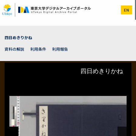
メ
イ
EN
ン
コ
ン
テ
ン
四日めきりかね
ツ
に
資料の解説
利用条件
利用報告
移
動