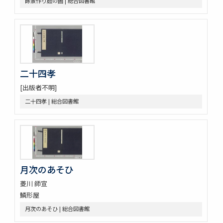
餘景作り庭の圖 | 総合図書館
槙のいた屋
詞八衢捷徑詞玉緒統括辭玉襷
改正玉襷添紐
玉襷添紐下解
助辭音義考
言靈顕證圖
助辭音義考
二十四孝
古今集類辭 2巻
[出版者不明]
甲府新聞
論語 10巻
二十四孝 | 総合図書館
つれつれ 2巻
曽我物語 12巻
中華若木詩抄 4巻
倭名類聚鈔 20巻
令義解 10巻
論語 10巻
月次のあそひ
論語 10巻
菱川 師宣
立齋先生標題觧註音釋十八史畧 7巻
鱗形屋
元亨釋書 30巻
月次のあそひ | 総合図書館
倭玉篇 3巻
論語 10巻