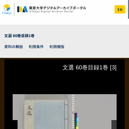
メ
イ
EN
ン
コ
ン
テ
ン
文選 60巻目録1巻
ツ
に
資料の解説
利用条件
利用報告
移
動