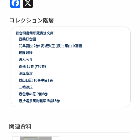
Facebook
X
コレクション階層
総合図書館所蔵青洲文庫
音義打合圖
武具要説 2巻/ 高坂弾正 [撰] ; 東山中富閲
筠庭雜録
まんちう
絳帖 12巻 (存6巻)
清風高潔
並山日記 10巻序目1巻
三帖源氏
春色惠の花 2編6巻
春抄媚景英對暖語 5編15巻
梅暦餘興春色辰巳園 4編12巻
春色梅兒與美 4編12巻
春色梅美婦祢 5編15巻
関連資料
竒品家雅見 3巻附録1巻
好色一代女 6巻