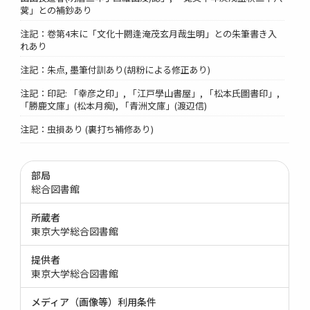
蓂」との補鈔あり
注記：卷第4末に「文化十閼逢淹茂玄月哉生明」との朱筆書き入
れあり
注記：朱点, 墨筆付訓あり(胡粉による修正あり)
注記：印記: 「幸彦之印」, 「江戸學山書屋」, 「松本氏圖書印」,
「勝鹿文庫」(松本月痴), 「青洲文庫」(渡辺信)
注記：虫損あり (裏打ち補修あり)
部局
総合図書館
所蔵者
東京大学総合図書館
提供者
東京大学総合図書館
メディア（画像等）利用条件