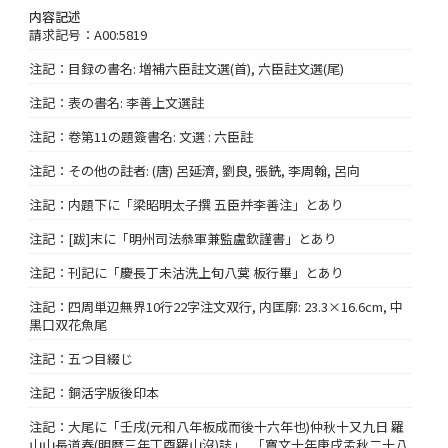
内容記述
請求記号：A00:5819
注記：目録の書名: 増補六臣註文選(首), 六臣註文選(尾)
注記：表の書名: 李善上文選註
注記：卷第11の題簽書名: 文選 : 六臣註
注記：その他の註者: (唐) 呂延濟, 劉良, 張銑, 李周翰, 呂向
注記：内題下に「梁昭明太子撰 五臣并李善注」とあり
注記：[跋]末に「明州司法叅軍兼監盧欽謹書」とあり
注記：刊記に「慶長丁未沽洗上旬八蓂 板行畢」とあり
注記：四周単辺無界10行22字注文双行, 内匡廓: 23.3×16.6cm, 中
黒口双花魚尾
注記：五つ目綴じ
注記：銅活字版後印本
注記：大尾に「壬戌(元和八年板成而後十六年也)仲秋十又九日 羅
山山長道春(明暦三年丁酉羅山沒)誌」, 「寛文十年庚戌孟秋二十八