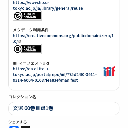
https://www.lib.u-
tokyo.ac.jp/ja/library/general/reuse
メタデータ利用条件
https://creativecommons.org/publicdomain/zero/1
.0/
IIIFマニフェストURI
https://da.dl.itc.u-
tokyo.ac.jp/portal/repo/iiif/775d24f0-3611-
9314-6004-01087fea83ef/manifest
コレクション名
文選 60巻目録1巻
シェアする