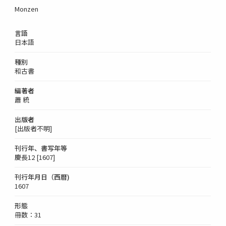
Monzen
言語
日本語
種別
和古書
編著者
蕭 統
出版者
[出版者不明]
刊行年、書写年等
慶長12 [1607]
刊行年月日（西暦)
1607
形態
冊数：31