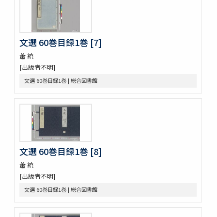
言靈顕證圖
助辭音義考
古今集類辭 2巻
文選 60巻目録1巻 [7]
甲府新聞
論語 10巻
蕭 統
つれつれ 2巻
[出版者不明]
曽我物語 12巻
文選 60巻目録1巻 | 総合図書館
中華若木詩抄 4巻
倭名類聚鈔 20巻
令義解 10巻
論語 10巻
論語 10巻
立齋先生標題觧註音釋十八史畧 7巻
元亨釋書 30巻
文選 60巻目録1巻 [8]
倭玉篇 3巻
蕭 統
論語 10巻
[出版者不明]
孟子 14巻
文選 60巻目録1巻 | 総合図書館
大學
中庸 1巻坿補音釋1巻
周易 9巻坿略例 2巻