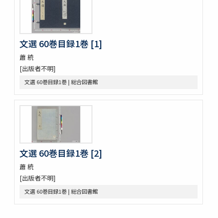
塵添壒囊鈔 20巻
伊㔟 2巻
日本書紀抄 3巻
二十四孝
文選 60巻目録1巻 [1]
略要抄 3巻
蕭 統
倭玉篇 3巻 (存1巻)
[出版者不明]
大藏一覽集 10巻
唐三體詩註 3巻首1巻
文選 60巻目録1巻 | 総合図書館
萬葉集 20巻
新編排韻増廣事類氏族大全 10巻 (存1巻)
文選 60巻目録1巻
重刋貞和類聚祖苑聯芳集 10巻
大諸禮集 17巻
源氏物語 54巻
文選 60巻目録1巻 [2]
兀菴和尚語録
蕭 統
中庸章句詳説
[出版者不明]
帝鑑圖説 2巻
見聞軍抄 8巻 (存7巻)
文選 60巻目録1巻 | 総合図書館
論語 10巻
節用集 2巻 (存1巻)