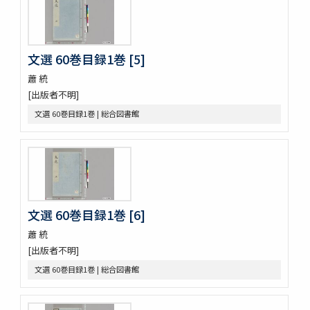
新うす雪物語 5巻
新撰卅六貝倭謌
好色春画本目録
春画好色本目録
文選 60巻目録1巻 [5]
禮書 150巻 (存9巻)
蕭 統
塵劫記 3巻 (存1巻)
[出版者不明]
東海道綱目分間之圖 5巻
屋外乃萩 ; 稲種考
文選 60巻目録1巻 | 総合図書館
言靈初傳目録
蘿鬘 3巻
玉襷添紐下解
玉襷添紐
音義本末圖
玉鉾百首
文選 60巻目録1巻 [6]
音義本末考
玉鉾の本末
蕭 統
槙のいた屋
[出版者不明]
詞八衢捷徑詞玉緒統括辭玉襷
文選 60巻目録1巻 | 総合図書館
改正玉襷添紐
玉襷添紐下解
助辭音義考