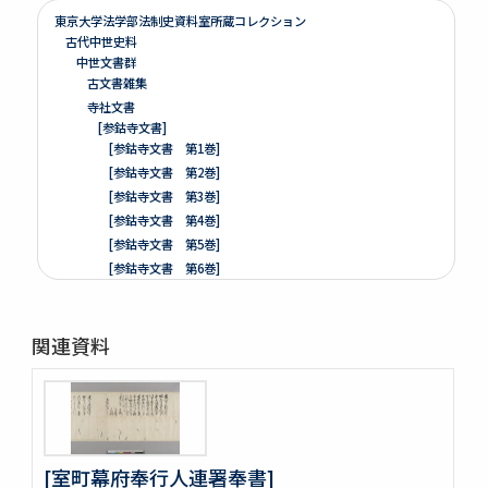
東京大学法学部法制史資料室所蔵コレクション
古代中世史料
中世文書群
古文書雑集
寺社文書
[参鈷寺文書]
[参鈷寺文書 第1巻]
[参鈷寺文書 第2巻]
[参鈷寺文書 第3巻]
[参鈷寺文書 第4巻]
[参鈷寺文書 第5巻]
[参鈷寺文書 第6巻]
[参鈷寺文書 第7巻]
[参鈷寺文書 第8巻]
関連資料
楽翁公旧蔵／参鈷寺文書留 完
[城東寺文書]
綸旨五通[城東寺文書 第1巻]
[城東寺文書 第2巻]
高野山寶光院文書
売券類
[室町幕府奉行人連署奉書]
[中世沽券状など貼り交ぜ]