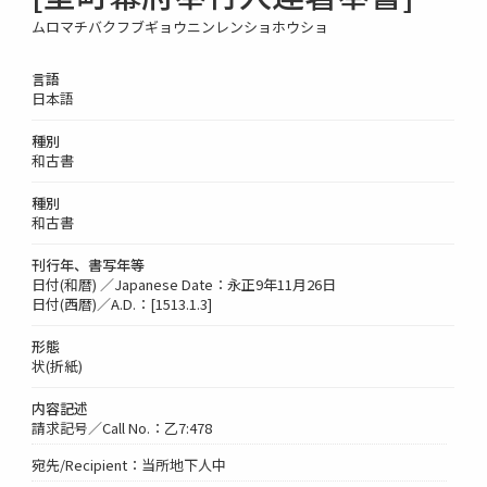
ムロマチバクフブギョウニンレンショホウショ
言語
日本語
種別
和古書
種別
和古書
刊行年、書写年等
日付(和暦) ／Japanese Date：永正9年11月26日
日付(西暦)／A.D.：[1513.1.3]
形態
状(折紙)
内容記述
請求記号／Call No.：乙7:478
宛先/Recipient：当所地下人中