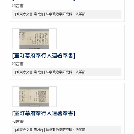
和古書
武家文書
[樺山家文書]
[城東寺文書 第2巻] | 法学政治学研究科・法学部
[樺山家文書 第1巻]
[樺山家文書 第2巻]
[樺山家文書 第3巻]
[樺山家文書 第4巻]
九条公爵家旧蔵古典籍
令義解
[室町幕府奉行人連署奉書]
園太暦
和古書
親長卿記
[城東寺文書 第2巻] | 法学政治学研究科・法学部
元長卿記
令集解[甲:2:1147]
康富記
古代中世法制史料
中世法制史料
御成敗式目関係古写本群
[室町幕府奉行人連署奉書]
御成敗式目 [極書あり]
貞永式目新編追加
和古書
室町幕府法制史料
[城東寺文書 第2巻] | 法学政治学研究科・法学部
令義解・令集解写本・刊本群