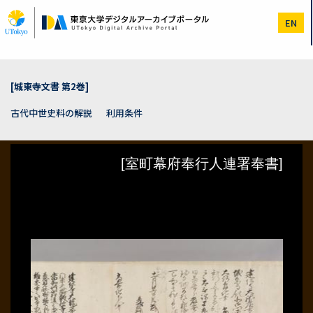
メ
イ
EN
ン
コ
ン
テ
ン
[城東寺文書 第2巻]
ツ
に
古代中世史料の解説
利用条件
移
動