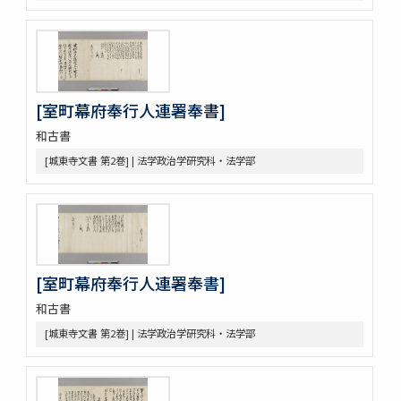
令集解[甲:2:100]
令集解[甲:2:101]
令集解[甲:2:342]
令集解[甲:2:670]
令集解[甲:2:671]
[室町幕府奉行人連署奉書]
令集解[甲:2:1147]
令集解[甲:2:1155]
和古書
令集解[甲:2:1355]
[城東寺文書 第2巻] | 法学政治学研究科・法学部
令集解[甲:2:2043]
令集解[甲:2:2364]
令義解
近世史料
遠山家記録残闕
豊田友直日記
[室町幕府奉行人連署奉書]
三井家伝遺書
和古書
昌平紀事
宮崎益次郎日記
[城東寺文書 第2巻] | 法学政治学研究科・法学部
江戸幕府関係史料
御代官手かがみ
御勝手方御定書并伺之上被仰渡候書付