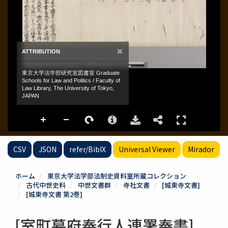
CSV
JSON
refer/BibIX
Universal Viewer
Mirador
ホーム
東京大学法学部法制史資料室所蔵コレクション
古代中世史料
中世文書群
寺社文書
[城東寺文書]
[城東寺文書 第2巻]
[室町幕府奉行人連署奉書]