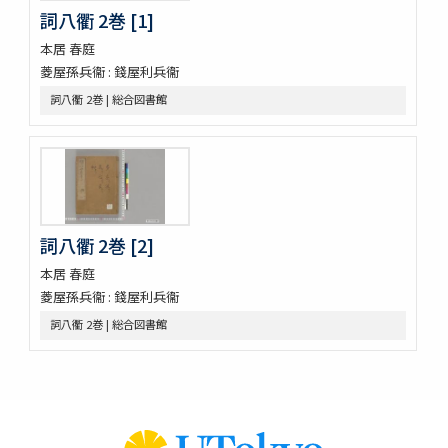
詞八衢 2巻 [1]
大藏一覽集 10巻
唐三體詩註 3巻首1巻
本居 春庭
萬葉集 20巻
菱屋孫兵衞 : 錢屋利兵衞
新編排韻増廣事類氏族大全 10巻 (存1巻)
詞八衢 2巻 | 総合図書館
文選 60巻目録1巻
重刋貞和類聚祖苑聯芳集 10巻
大諸禮集 17巻
源氏物語 54巻
兀菴和尚語録
中庸章句詳説
帝鑑圖説 2巻
詞八衢 2巻 [2]
見聞軍抄 8巻 (存7巻)
本居 春庭
論語 10巻
菱屋孫兵衞 : 錢屋利兵衞
節用集 2巻 (存1巻)
詞八衢 2巻 | 総合図書館
周易兼義 9巻坿略例1巻經典釋文1巻
古今韻會舉要小補 30巻
書傳大全 10巻坿綱領1巻圖1巻
文獻通考 348巻首1巻 (存6巻)
翰林釐正備攷字義韻律鰲頭海篇金鏡 15巻首1巻 (存12巻首1巻)
西遊眞詮 10巻100回