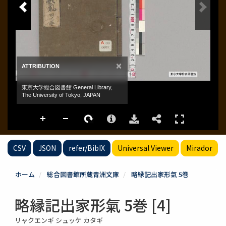
CSV
JSON
refer/BibIX
Universal Viewer
Mirador
ホーム
総合図書館所蔵青洲文庫
略縁記出家形氣 5巻
略縁記出家形氣 5巻 [4]
リャクエンギ シュッケ カタギ