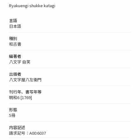
Ryakuengi shukke katagi
言語
日本語
種別
和古書
編著者
八文字 自笑
出版者
八文字屋八左衞門
刊行年、書写年等
明和6 [1769]
形態
5冊
内容記述
請求記号：A00:6037