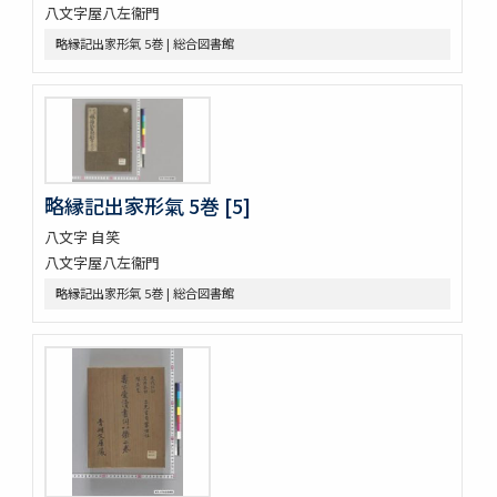
つれつれ 2巻
八文字屋八左衞門
曽我物語 12巻
略縁記出家形氣 5巻 | 総合図書館
中華若木詩抄 4巻
倭名類聚鈔 20巻
令義解 10巻
論語 10巻
論語 10巻
立齋先生標題觧註音釋十八史畧 7巻
元亨釋書 30巻
略縁記出家形氣 5巻 [5]
倭玉篇 3巻
八文字 自笑
論語 10巻
八文字屋八左衞門
孟子 14巻
略縁記出家形氣 5巻 | 総合図書館
大學
中庸 1巻坿補音釋1巻
周易 9巻坿略例 2巻
塵添壒囊鈔 20巻
伊㔟 2巻
日本書紀抄 3巻
二十四孝
略要抄 3巻
倭玉篇 3巻 (存1巻)