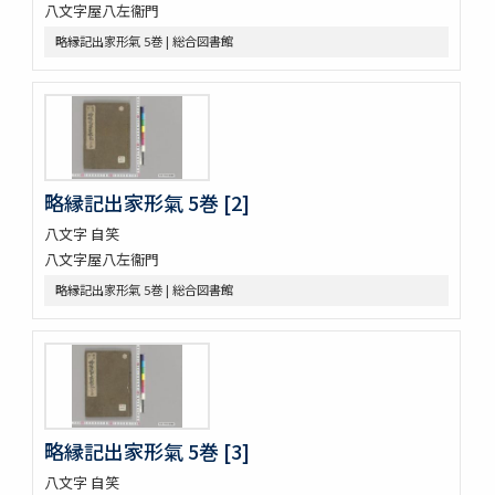
八文字屋八左衞門
東海道綱目分間之圖 5巻
屋外乃萩 ; 稲種考
略縁記出家形氣 5巻 | 総合図書館
言靈初傳目録
蘿鬘 3巻
玉襷添紐下解
玉襷添紐
音義本末圖
玉鉾百首
略縁記出家形氣 5巻 [2]
音義本末考
玉鉾の本末
八文字 自笑
槙のいた屋
八文字屋八左衞門
詞八衢捷徑詞玉緒統括辭玉襷
略縁記出家形氣 5巻 | 総合図書館
改正玉襷添紐
玉襷添紐下解
助辭音義考
言靈顕證圖
助辭音義考
古今集類辭 2巻
略縁記出家形氣 5巻 [3]
甲府新聞
論語 10巻
八文字 自笑