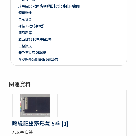
武具要説 2巻/ 高坂弾正 [撰] ; 東山中富閲
筠庭雜録
まんちう
絳帖 12巻 (存6巻)
清風高潔
並山日記 10巻序目1巻
三帖源氏
春色惠の花 2編6巻
春抄媚景英對暖語 5編15巻
梅暦餘興春色辰巳園 4編12巻
春色梅兒與美 4編12巻
春色梅美婦祢 5編15巻
関連資料
竒品家雅見 3巻附録1巻
好色一代女 6巻
新うす雪物語 5巻
新撰卅六貝倭謌
好色春画本目録
春画好色本目録
略縁記出家形氣 5巻 [1]
禮書 150巻 (存9巻)
八文字 自笑
塵劫記 3巻 (存1巻)