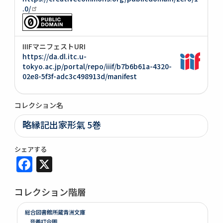
.0/
IIIFマニフェストURI
https://da.dl.itc.u-
tokyo.ac.jp/portal/repo/iiif/b7b6b61a-4320-
02e8-5f3f-adc3c498913d/manifest
コレクション名
略縁記出家形氣 5巻
シェアする
Facebook
X
コレクション階層
総合図書館所蔵青洲文庫
音義打合圖