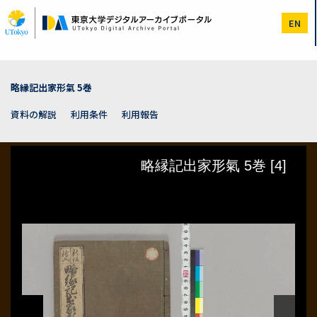
メ
イ
EN
ン
コ
ン
テ
ン
略縁記出家形氣 5巻
ツ
に
資料の解説
利用条件
利用報告
移
動