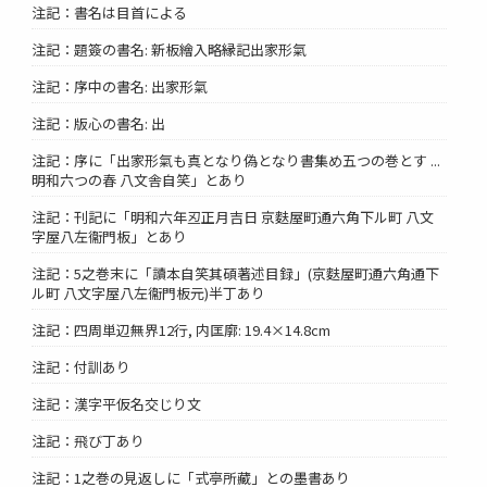
注記：書名は目首による
注記：題簽の書名: 新板繪入略縁記出家形氣
注記：序中の書名: 出家形氣
注記：版心の書名: 出
注記：序に「出家形氣も真となり偽となり書集め五つの巻とす ...
明和六つの春 八文舎自笑」とあり
注記：刊記に「明和六年丒正月吉日 京麩屋町通六角下ル町 八文
字屋八左衞門板」とあり
注記：5之巻末に「讀本自笑其碩著述目録」(京麩屋町通六角通下
ル町 八文字屋八左衞門板元)半丁あり
注記：四周単辺無界12行, 内匡廓: 19.4×14.8cm
注記：付訓あり
注記：漢字平仮名交じり文
注記：飛び丁あり
注記：1之巻の見返しに「式亭所藏」との墨書あり