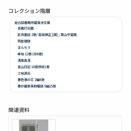
コレクション階層
総合図書館所蔵青洲文庫
音義打合圖
武具要説 2巻/ 高坂弾正 [撰] ; 東山中富閲
筠庭雜録
まんちう
絳帖 12巻 (存6巻)
清風高潔
並山日記 10巻序目1巻
三帖源氏
春色惠の花 2編6巻
春抄媚景英對暖語 5編15巻
梅暦餘興春色辰巳園 4編12巻
春色梅兒與美 4編12巻
春色梅美婦祢 5編15巻
関連資料
竒品家雅見 3巻附録1巻
好色一代女 6巻
新うす雪物語 5巻
新撰卅六貝倭謌