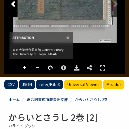
CSV
JSON
refer/BibIX
Universal Viewer
Mirador
ホーム
総合図書館所蔵青洲文庫
からいとさうし 2巻
からいとさうし 2巻 [2]
カライト ゾウシ