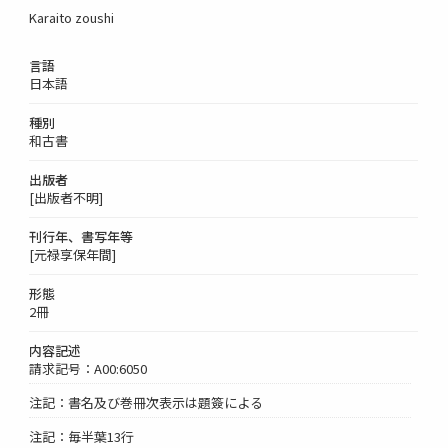
Karaito zoushi
言語
日本語
種別
和古書
出版者
[出版者不明]
刊行年、書写年等
[元禄享保年間]
形態
2冊
内容記述
請求記号：A00:6050
注記：書名及び巻冊次表示は題簽による
注記：毎半葉13行