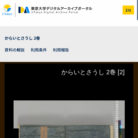
メ
イ
EN
ン
コ
ン
テ
ン
からいとさうし 2巻
ツ
に
資料の解説
利用条件
利用報告
移
動