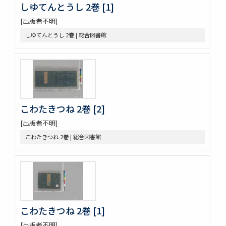
しゆてんとうし 2巻 [1]
助辭音義考
古今集類辭 2巻
[出版者不明]
甲府新聞
しゆてんとうし 2巻 | 総合図書館
論語 10巻
つれつれ 2巻
曽我物語 12巻
中華若木詩抄 4巻
倭名類聚鈔 20巻
令義解 10巻
こわたきつね 2巻 [2]
論語 10巻
論語 10巻
[出版者不明]
立齋先生標題觧註音釋十八史畧 7巻
こわたきつね 2巻 | 総合図書館
元亨釋書 30巻
倭玉篇 3巻
論語 10巻
孟子 14巻
大學
中庸 1巻坿補音釋1巻
周易 9巻坿略例 2巻
こわたきつね 2巻 [1]
塵添壒囊鈔 20巻
[出版者不明]