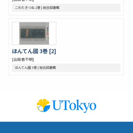
伊㔟 2巻
こわたきつね 2巻 | 総合図書館
日本書紀抄 3巻
二十四孝
略要抄 3巻
倭玉篇 3巻 (存1巻)
大藏一覽集 10巻
唐三體詩註 3巻首1巻
萬葉集 20巻
ほんてん國 3巻 [2]
新編排韻増廣事類氏族大全 10巻 (存1巻)
[出版者不明]
文選 60巻目録1巻
重刋貞和類聚祖苑聯芳集 10巻
ほんてん國 3巻 | 総合図書館
大諸禮集 17巻
源氏物語 54巻
兀菴和尚語録
中庸章句詳説
帝鑑圖説 2巻
見聞軍抄 8巻 (存7巻)
論語 10巻
節用集 2巻 (存1巻)
周易兼義 9巻坿略例1巻經典釋文1巻
古今韻會舉要小補 30巻