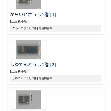
好色春画本目録
春画好色本目録
からいとさうし 2巻 [1]
禮書 150巻 (存9巻)
[出版者不明]
塵劫記 3巻 (存1巻)
東海道綱目分間之圖 5巻
からいとさうし 2巻 | 総合図書館
屋外乃萩 ; 稲種考
言靈初傳目録
蘿鬘 3巻
玉襷添紐下解
玉襷添紐
音義本末圖
しゆてんとうし 2巻 [2]
玉鉾百首
[出版者不明]
音義本末考
玉鉾の本末
しゆてんとうし 2巻 | 総合図書館
槙のいた屋
詞八衢捷徑詞玉緒統括辭玉襷
改正玉襷添紐
玉襷添紐下解
助辭音義考
言靈顕證圖