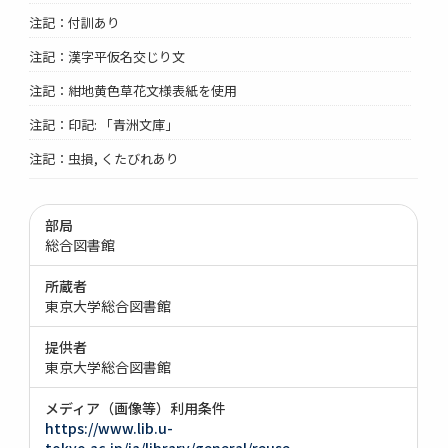
注記：付訓あり
注記：漢字平仮名交じり文
注記：紺地黄色草花文様表紙を使用
注記：印記: 「青洲文庫」
注記：虫損, くたびれあり
部局
総合図書館
所蔵者
東京大学総合図書館
提供者
東京大学総合図書館
メディア（画像等）利用条件
https://www.lib.u-
tokyo.ac.jp/ja/library/general/reuse