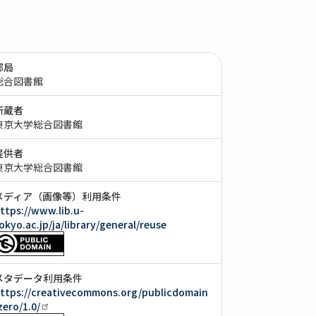
部局
総合図書館
所蔵者
東京大学総合図書館
提供者
東京大学総合図書館
メディア（画像等）利用条件
ttps://www.lib.u-
okyo.ac.jp/ja/library/general/reuse
メタデータ利用条件
ttps://creativecommons.org/publicdomain
zero/1.0/