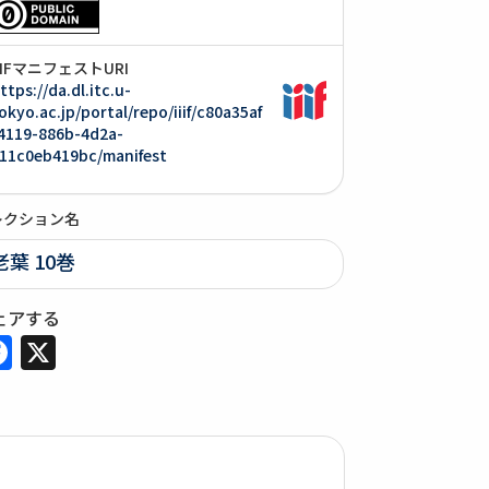
IIIFマニフェストURI
ttps://da.dl.itc.u-
okyo.ac.jp/portal/repo/iiif/c80a35af
4119-886b-4d2a-
11c0eb419bc/manifest
レクション名
老葉 10巻
ェアする
Facebook
X