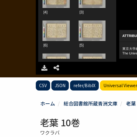
CSV
JSON
refer/BibIX
Universal Viewe
ホーム
総合図書館所蔵青洲文庫
老葉 
老葉 10巻
ワクラバ