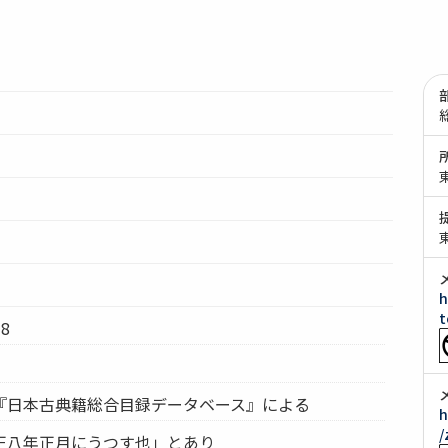
h
t
8
『日本古典籍総合目録データベース』による
h
/
正八年正月にうつす也」とあり