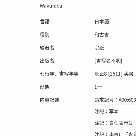
Wakuraba
言語
日本語
種別
和古書
編著者
宗祇
出版者
[書写者不明]
刊行年、書写年等
永正8 [1511] 奥書
形態
1冊
内容記述
請求記号：A00:603
注記：写本
注記：責任表示は
注記：奥書に「永