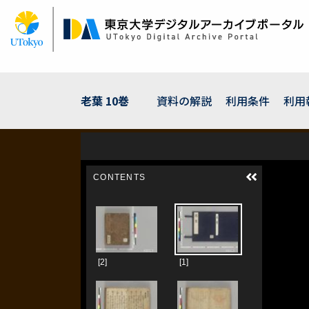
メ
イ
ン
コ
ン
テ
ン
老葉 10巻
資料の解説
利用条件
利用
ツ
に
移
動