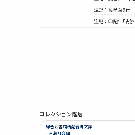
注記：毎半葉9行
注記：印記: 「青洲
コレクション階層
総合図書館所蔵青洲文庫
音義打合圖