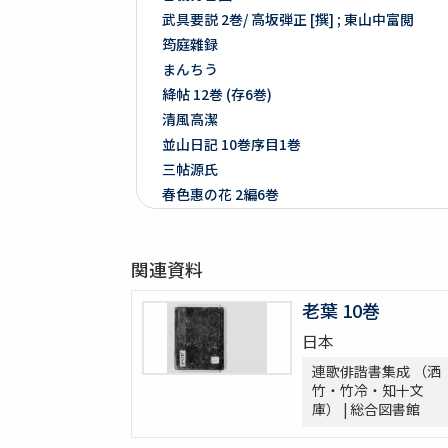
武具要説 2巻/ 高坂弾正 [撰] ; 東山中富閲
筠庭雜録
まんちう
絳帖 12巻 (存6巻)
清風高潔
並山日記 10巻序目1巻
三帖源氏
春色惠の花 2編6巻
春抄媚景英對暖語 5編15巻
梅暦餘興春色辰巳園 4編12巻
関連資料
春色梅兒與美 4編12巻
春色梅美婦祢 5編15巻
老葉 10巻
竒品家雅見 3巻附録1巻
日本
好色一代女 6巻
新うす雪物語 5巻
連歌俳諧書集成 （洒
竹・竹冷・知十文
新撰卅六貝倭謌
庫） | 総合図書館
好色春画本目録
春画好色本目録