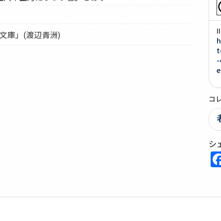
文庫」(渡辺青洲)
h
t
-
e
コ
シ