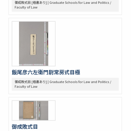
[樺山家文書]
御成敗式目 [極書あり] | Graduate Schools for Law and Politics /
[樺山家文書 第1巻]
Faculty of Law
[樺山家文書 第2巻]
[樺山家文書 第3巻]
[樺山家文書 第4巻]
九条公爵家旧蔵古典籍
令義解
園太暦
親長卿記
元長卿記
令集解[甲:2:1147]
飯尾彦六左衛門尉常房式目極
康富記
古代中世法制史料
御成敗式目 [極書あり] | Graduate Schools for Law and Politics /
Faculty of Law
中世法制史料
御成敗式目関係古写本群
御成敗式目 [極書あり]
貞永式目新編追加
室町幕府法制史料
令義解・令集解写本・刊本群
令集解[甲:2:100]
御成敗式目
令集解[甲:2:101]