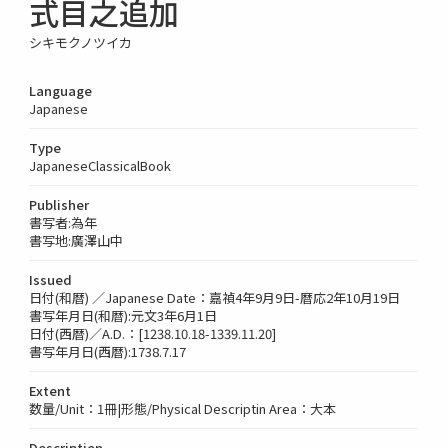
式目之追加
シキモクノツイカ
Language
Japanese
Type
JapaneseClassicalBook
Publisher
書写者:為年
書写地:廣澤山中
Issued
日付(和暦) ／Japanese Date：嘉禎4年9月9日-暦応2年10月19日
書写年月日(和暦):元文3年6月1日
日付(西暦)／A.D.：[1238.10.18-1339.11.20]
書写年月日(西暦):1738.7.17
Extent
数量/Unit：1冊|形態/Physical Descriptin Area：大本
Description