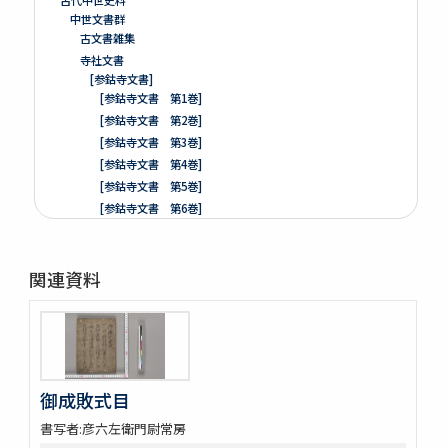
中世文書群
古文書雑集
寺社文書
[参鈷寺文書]
[参鈷寺文書 第1巻]
[参鈷寺文書 第2巻]
[参鈷寺文書 第3巻]
[参鈷寺文書 第4巻]
[参鈷寺文書 第5巻]
[参鈷寺文書 第6巻]
[参鈷寺文書 第7巻]
[参鈷寺文書 第8巻]
関連資料
楽翁公旧蔵／参鈷寺文書留 完
[城東寺文書]
綸旨五通[城東寺文書 第1巻]
[城東寺文書 第2巻]
高野山寶光院文書
売券類
御成敗式目
[中世沽券状など貼り交ぜ]
書写者:彦六左衛門尉常房
武家文書