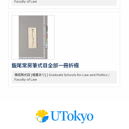
Faculty of Law
堀田家記録
堀田家記録 公私緊要
佐野年寄分限帳
大成有司心得
武蔵国下奈良村吉田市右衛門家文書
利根川用水書類
吉田家雑書類
吉田家江戸町書類
吉田氏御書留
近世法制史料
飯尾常房筆式目全部一冊折極
江戸幕府法制史料
政要
御成敗式目 [極書あり] | Graduate Schools for Law and Politics /
Faculty of Law
御制条
御条目類集
掟書
御制法
科條類典本文
旧幕府引継書目録
旧幕府評定所書類目録
法令集