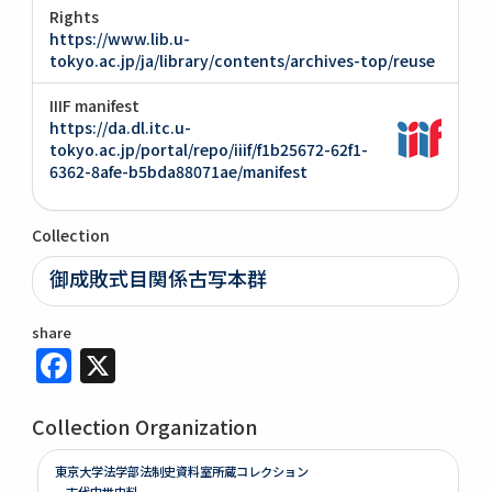
Rights
https://www.lib.u-
tokyo.ac.jp/ja/library/contents/archives-top/reuse
IIIF manifest
https://da.dl.itc.u-
tokyo.ac.jp/portal/repo/iiif/f1b25672-62f1-
6362-8afe-b5bda88071ae/manifest
Collection
御成敗式目関係古写本群
share
Facebook
X
Collection Organization
東京大学法学部法制史資料室所蔵コレクション
古代中世史料