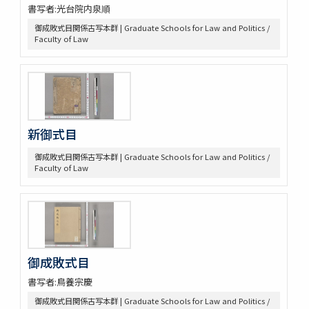
書写者:光台院内泉順
令集解[甲:2:342]
御成敗式目関係古写本群 | Graduate Schools for Law and Politics /
令集解[甲:2:670]
Faculty of Law
令集解[甲:2:671]
令集解[甲:2:1147]
令集解[甲:2:1155]
令集解[甲:2:1355]
令集解[甲:2:2043]
令集解[甲:2:2364]
新御式目
令義解
近世史料
御成敗式目関係古写本群 | Graduate Schools for Law and Politics /
Faculty of Law
遠山家記録残闕
豊田友直日記
三井家伝遺書
昌平紀事
宮崎益次郎日記
江戸幕府関係史料
御代官手かがみ
御成敗式目
御勝手方御定書并伺之上被仰渡候書付
書写者:鳥養宗慶
奥坊主組頭記録
御成敗式目関係古写本群 | Graduate Schools for Law and Politics /
佐野堀田家関係史料