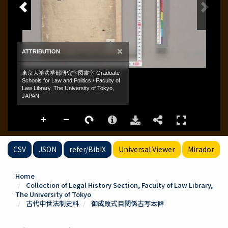
CSV
JSON
refer/BibIX
Universal Viewer
Mirador
Home
Collection of Legal History Section, Faculty of Law Library,
The University of Tokyo
古代中世法制史料
御成敗式目関係古写本群