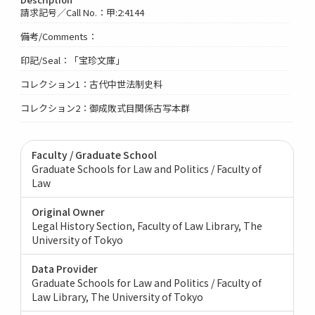
請求記号／Call No.：甲:2:4144
備考/Comments：
印記/Seal：「宝珍文庫」
コレクション1：古代中世法制史料
コレクション2：御成敗式目関係古写本群
Faculty / Graduate School
Graduate Schools for Law and Politics / Faculty of
Law
Original Owner
Legal History Section, Faculty of Law Library, The
University of Tokyo
Data Provider
Graduate Schools for Law and Politics / Faculty of
Law Library, The University of Tokyo