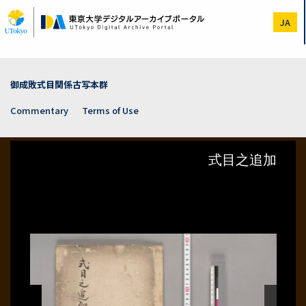
Skip
to
JA
main
content
御成敗式目関係古写本群
Commentary
Terms of Use