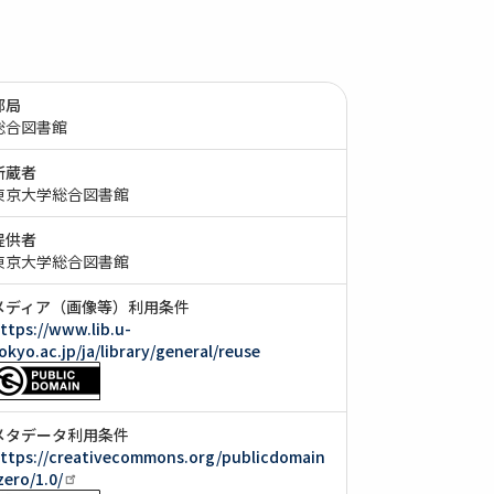
部局
総合図書館
所蔵者
東京大学総合図書館
提供者
東京大学総合図書館
メディア（画像等）利用条件
ttps://www.lib.u-
okyo.ac.jp/ja/library/general/reuse
メタデータ利用条件
ttps://creativecommons.org/publicdomain
zero/1.0/