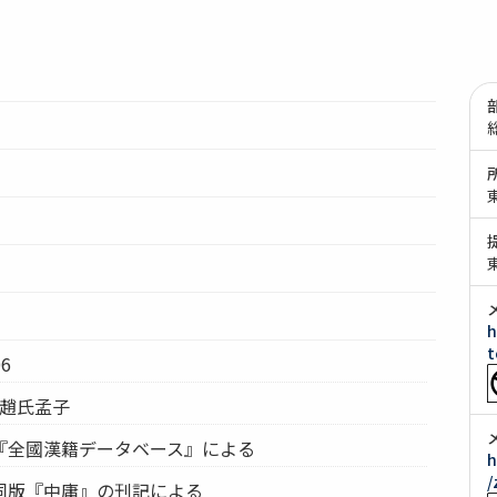
h
t
6
 趙氏孟子
『全國漢籍データベース』による
h
/
同版『中庸』の刊記による