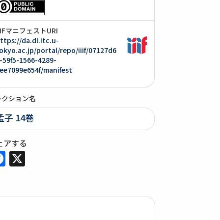
IIIFマニフェストURI
ttps://da.dl.itc.u-
okyo.ac.jp/portal/repo/iiif/07127d6
-59f5-1566-4289-
ee7099e654f/manifest
レクション名
孟子 14巻
ェアする
Facebook
X