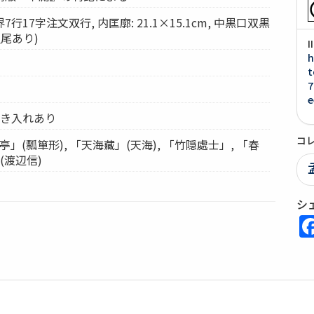
17字注文双行, 内匡廓: 21.1×15.1cm, 中黒口双黒
魚尾あり)
h
t
7
e
書き入れあり
コ
亭」(瓢箪形), 「天海藏」(天海), 「竹隠處士」, 「春
(渡辺信)
シ