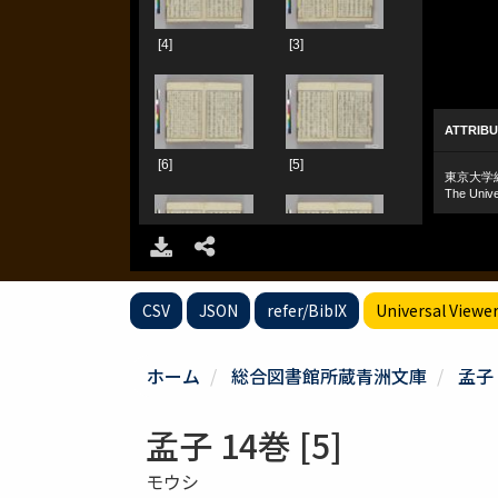
CSV
JSON
refer/BibIX
Universal Viewe
ホーム
総合図書館所蔵青洲文庫
孟子 
孟子 14巻 [5]
モウシ