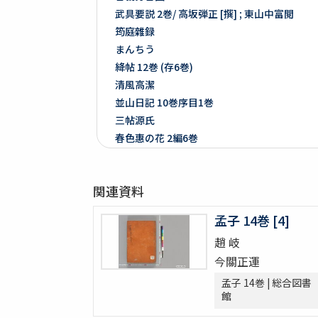
武具要説 2巻/ 高坂弾正 [撰] ; 東山中富閲
筠庭雜録
まんちう
絳帖 12巻 (存6巻)
清風高潔
並山日記 10巻序目1巻
三帖源氏
春色惠の花 2編6巻
春抄媚景英對暖語 5編15巻
梅暦餘興春色辰巳園 4編12巻
関連資料
春色梅兒與美 4編12巻
春色梅美婦祢 5編15巻
孟子 14巻 [4]
竒品家雅見 3巻附録1巻
趙 岐
好色一代女 6巻
今關正運
新うす雪物語 5巻
新撰卅六貝倭謌
孟子 14巻 | 総合図書
館
好色春画本目録
春画好色本目録