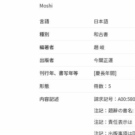
Moshi
言語
日本語
種別
和古書
編著者
趙 岐
出版者
今關正運
刊行年、書写年等
[慶長年間]
形態
冊数：5
内容記述
請求記号：A00:580
注記：題辭の書名:
注記：責任表示は
注記：出版事項は