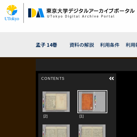
メ
イ
ン
コ
ン
テ
ン
孟子 14巻
資料の解説
利用条件
利用
ツ
に
移
動