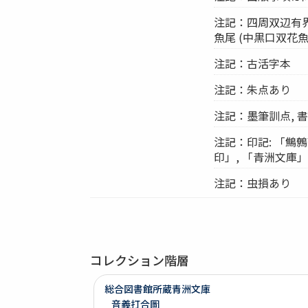
注記：四周双辺有界7行
魚尾 (中黒口双花
注記：古活字本
注記：朱点あり
注記：墨筆訓点, 
注記：印記: 「鷦鷯
印」, 「青洲文庫」
注記：虫損あり
コレクション階層
総合図書館所蔵青洲文庫
音義打合圖