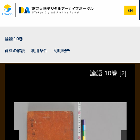
メ
イ
EN
ン
コ
ン
テ
ン
論語 10巻
ツ
に
資料の解説
利用条件
利用報告
移
動