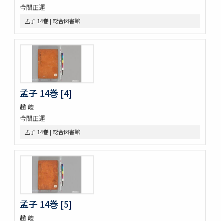
論語 10巻
今關正運
孟子 14巻
孟子 14巻 | 総合図書館
大學
中庸 1巻坿補音釋1巻
周易 9巻坿略例 2巻
塵添壒囊鈔 20巻
伊㔟 2巻
日本書紀抄 3巻
二十四孝
孟子 14巻 [4]
略要抄 3巻
趙 岐
倭玉篇 3巻 (存1巻)
今關正運
大藏一覽集 10巻
唐三體詩註 3巻首1巻
孟子 14巻 | 総合図書館
萬葉集 20巻
新編排韻増廣事類氏族大全 10巻 (存1巻)
文選 60巻目録1巻
重刋貞和類聚祖苑聯芳集 10巻
大諸禮集 17巻
源氏物語 54巻
孟子 14巻 [5]
兀菴和尚語録
趙 岐
中庸章句詳説