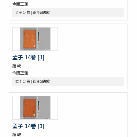
槙のいた屋
今關正運
詞八衢捷徑詞玉緒統括辭玉襷
孟子 14巻 | 総合図書館
改正玉襷添紐
玉襷添紐下解
助辭音義考
言靈顕證圖
助辭音義考
古今集類辭 2巻
孟子 14巻 [1]
甲府新聞
論語 10巻
趙 岐
つれつれ 2巻
今關正運
曽我物語 12巻
孟子 14巻 | 総合図書館
中華若木詩抄 4巻
倭名類聚鈔 20巻
令義解 10巻
論語 10巻
論語 10巻
立齋先生標題觧註音釋十八史畧 7巻
元亨釋書 30巻
孟子 14巻 [3]
倭玉篇 3巻
趙 岐