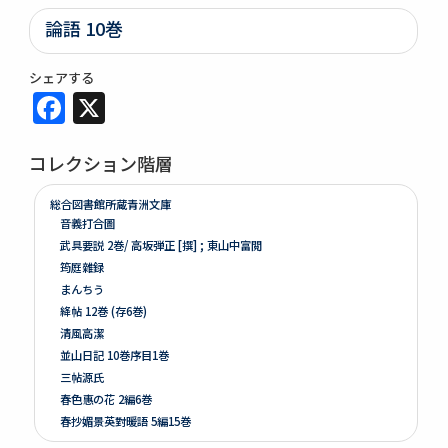
論語 10巻
シェアする
Facebook
X
コレクション階層
総合図書館所蔵青洲文庫
音義打合圖
武具要説 2巻/ 高坂弾正 [撰] ; 東山中富閲
筠庭雜録
まんちう
絳帖 12巻 (存6巻)
清風高潔
並山日記 10巻序目1巻
三帖源氏
春色惠の花 2編6巻
春抄媚景英對暖語 5編15巻
梅暦餘興春色辰巳園 4編12巻