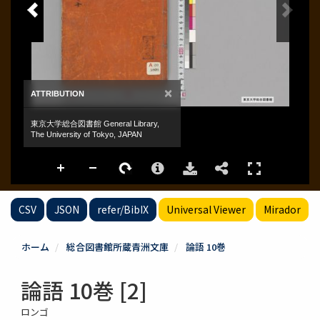
CSV
JSON
refer/BibIX
Universal Viewer
Mirador
ホーム
総合図書館所蔵青洲文庫
論語 10巻
論語 10巻 [2]
ロンゴ