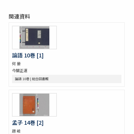
春色梅兒與美 4編12巻
春色梅美婦祢 5編15巻
関連資料
竒品家雅見 3巻附録1巻
好色一代女 6巻
新うす雪物語 5巻
新撰卅六貝倭謌
好色春画本目録
春画好色本目録
論語 10巻 [1]
禮書 150巻 (存9巻)
何 晏
塵劫記 3巻 (存1巻)
今關正運
東海道綱目分間之圖 5巻
屋外乃萩 ; 稲種考
論語 10巻 | 総合図書館
言靈初傳目録
蘿鬘 3巻
玉襷添紐下解
玉襷添紐
音義本末圖
玉鉾百首
孟子 14巻 [2]
音義本末考
玉鉾の本末
趙 岐