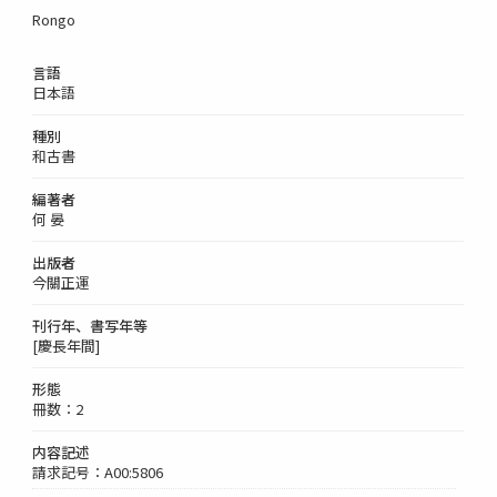
Rongo
言語
日本語
種別
和古書
編著者
何 晏
出版者
今關正運
刊行年、書写年等
[慶長年間]
形態
冊数：2
内容記述
請求記号：A00:5806