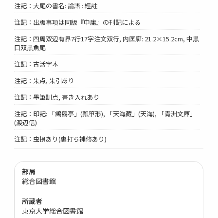
注記：大尾の書名: 論語 : 經註
注記：出版事項は同版『中庸』の刊記による
注記：四周双辺有界7行17字注文双行, 内匡廓: 21.2×15.2cm, 中黒
口双黒魚尾
注記：古活字本
注記：朱点, 朱引あり
注記：墨筆訓点, 書き入れあり
注記：印記: 「鷦鷯亭」(瓢箪形), 「天海藏」(天海), 「青洲文庫」
(渡辺信)
注記：虫損あり(裏打ち補修あり)
部局
総合図書館
所蔵者
東京大学総合図書館