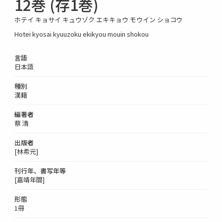
12巻 (存1巻)
ホテイ キョサイ キュウゾク エキキョウ モウイン ショコウ
Hotei kyosai kyuuzoku ekikyou mouin shokou
言語
日本語
種別
漢籍
編著者
蔡 清
出版者
[林希元]
刊行年、書写年等
[嘉靖年間]
形態
1冊