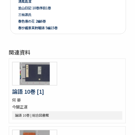
清風高潔
並山日記 10巻序目1巻
三帖源氏
春色惠の花 2編6巻
春抄媚景英對暖語 5編15巻
梅暦餘興春色辰巳園 4編12巻
春色梅兒與美 4編12巻
春色梅美婦祢 5編15巻
関連資料
竒品家雅見 3巻附録1巻
好色一代女 6巻
新うす雪物語 5巻
新撰卅六貝倭謌
好色春画本目録
春画好色本目録
論語 10巻 [1]
禮書 150巻 (存9巻)
何 晏
塵劫記 3巻 (存1巻)
今關正運
東海道綱目分間之圖 5巻
屋外乃萩 ; 稲種考
論語 10巻 | 総合図書館
言靈初傳目録
蘿鬘 3巻
玉襷添紐下解