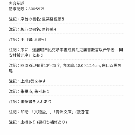
内容記述
請求記号：A00:5925
注記：序首の書名: 重栞易經蒙引
注記：版心の書名: 易經蒙引
注記：小口書: 易蒙引
注記：序に「退居暇日姑克承事書成將刻之庸書數言以告學者 ... 同
安林希元序」とあり
注記：四周双辺有界13行25字, 内匡廓: 18.0×12.4cm, 白口双黒魚
尾
注記：上經1巻を存す
注記：朱墨点, 朱引あり
注記：墨筆書き入れあり
注記：印記: 「文種坣」, 「青洲文庫」(渡辺信)
注記：虫損あり (裏打ち補修あり)