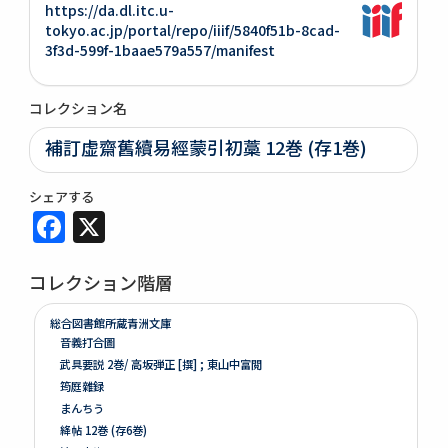
https://da.dl.itc.u-
tokyo.ac.jp/portal/repo/iiif/5840f51b-8cad-
3f3d-599f-1baae579a557/manifest
コレクション名
補訂虚齋舊續易經蒙引初藁 12巻 (存1巻)
シェアする
Facebook
X
コレクション階層
総合図書館所蔵青洲文庫
音義打合圖
武具要説 2巻/ 高坂弾正 [撰] ; 東山中富閲
筠庭雜録
まんちう
絳帖 12巻 (存6巻)