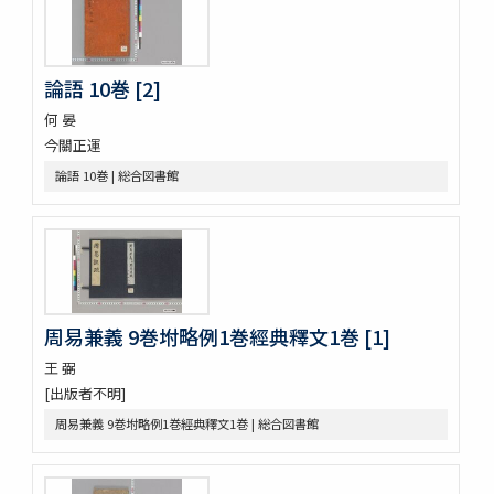
玉襷添紐
音義本末圖
玉鉾百首
論語 10巻 [2]
音義本末考
玉鉾の本末
何 晏
槙のいた屋
今關正運
詞八衢捷徑詞玉緒統括辭玉襷
論語 10巻 | 総合図書館
改正玉襷添紐
玉襷添紐下解
助辭音義考
言靈顕證圖
助辭音義考
古今集類辭 2巻
周易兼義 9巻坿略例1巻經典釋文1巻 [1]
甲府新聞
論語 10巻
王 弼
つれつれ 2巻
[出版者不明]
曽我物語 12巻
周易兼義 9巻坿略例1巻經典釋文1巻 | 総合図書館
中華若木詩抄 4巻
倭名類聚鈔 20巻
令義解 10巻