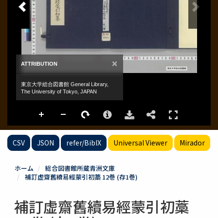
CSV
JSON
refer/BibIX
Universal Viewer
Mirador
ホーム
総合図書館所蔵青洲文庫
補訂虚齋舊續易經蒙引初藁 12巻 (存1巻)
補訂虚齋舊續易經蒙引初藁