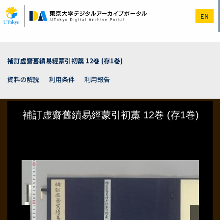
メ
イ
EN
ン
コ
ン
テ
ン
補訂虚齋舊續易經蒙引初藁 12巻 (存1巻)
ツ
に
資料の解説
利用条件
利用報告
移
動