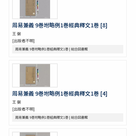
論語 10巻
論語 10巻
立齋先生標題觧註音釋十八史畧 7巻
元亨釋書 30巻
周易兼義 9巻坿略例1巻經典釋文1巻 [8]
倭玉篇 3巻
王 弼
論語 10巻
[出版者不明]
孟子 14巻
周易兼義 9巻坿略例1巻經典釋文1巻 | 総合図書館
大學
中庸 1巻坿補音釋1巻
周易 9巻坿略例 2巻
塵添壒囊鈔 20巻
伊㔟 2巻
日本書紀抄 3巻
二十四孝
周易兼義 9巻坿略例1巻經典釋文1巻 [4]
略要抄 3巻
王 弼
倭玉篇 3巻 (存1巻)
[出版者不明]
大藏一覽集 10巻
唐三體詩註 3巻首1巻
周易兼義 9巻坿略例1巻經典釋文1巻 | 総合図書館
萬葉集 20巻
新編排韻増廣事類氏族大全 10巻 (存1巻)