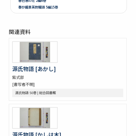
春色惠の花 2編6巻
春抄媚景英對暖語 5編15巻
梅暦餘興春色辰巳園 4編12巻
春色梅兒與美 4編12巻
春色梅美婦祢 5編15巻
関連資料
竒品家雅見 3巻附録1巻
好色一代女 6巻
新うす雪物語 5巻
新撰卅六貝倭謌
好色春画本目録
源氏物語 [あかし]
春画好色本目録
禮書 150巻 (存9巻)
紫式部
塵劫記 3巻 (存1巻)
[書写者不明]
東海道綱目分間之圖 5巻
源氏物語 50巻 | 総合図書館
屋外乃萩 ; 稲種考
言靈初傳目録
蘿鬘 3巻
玉襷添紐下解
玉襷添紐
音義本末圖
源氏物語 [かしは木]
玉鉾百首