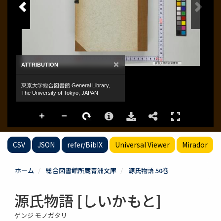
CSV
JSON
refer/BibIX
Universal Viewer
Mirador
ホーム
総合図書館所蔵青洲文庫
源氏物語 50巻
源氏物語 [しいかもと]
ゲンジ モノガタリ