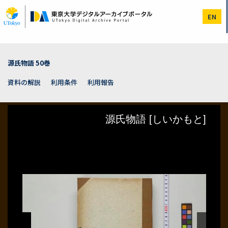
メ
イ
EN
ン
コ
ン
テ
ン
源氏物語 50巻
ツ
に
資料の解説
利用条件
利用報告
移
動