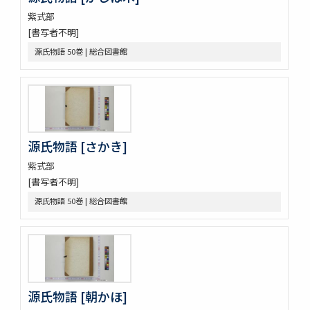
音義本末考
紫式部
玉鉾の本末
[書写者不明]
槙のいた屋
源氏物語 50巻 | 総合図書館
詞八衢捷徑詞玉緒統括辭玉襷
改正玉襷添紐
玉襷添紐下解
助辭音義考
言靈顕證圖
助辭音義考
源氏物語 [さかき]
古今集類辭 2巻
甲府新聞
紫式部
論語 10巻
[書写者不明]
つれつれ 2巻
源氏物語 50巻 | 総合図書館
曽我物語 12巻
中華若木詩抄 4巻
倭名類聚鈔 20巻
令義解 10巻
論語 10巻
論語 10巻
源氏物語 [朝かほ]
立齋先生標題觧註音釋十八史畧 7巻