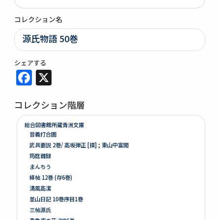
コレクション名
源氏物語 50巻
シェアする
Facebook
X
コレクション階層
総合図書館所蔵青洲文庫
音義打合圖
武具要説 2巻/ 高坂弾正 [撰] ; 東山中富閲
筠庭雜録
まんちう
絳帖 12巻 (存6巻)
清風高潔
並山日記 10巻序目1巻
三帖源氏