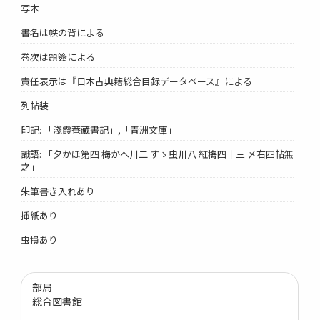
写本
書名は帙の背による
巻次は題簽による
責任表示は『日本古典籍総合目録データベース』による
列帖装
印記: 「淺霞菴藏書記」,「青洲文庫」
識語: 「夕かほ第四 梅かへ卅二 すゝ虫卅八 紅梅四十三 〆右四帖無
之」
朱筆書き入れあり
挿紙あり
虫損あり
部局
総合図書館