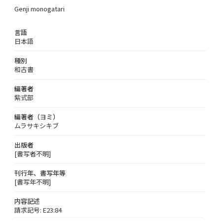
Genji monogatari
言語
日本語
種別
和古書
編著者
紫式部
編著者（ヨミ）
ムラサキシキブ
出版者
[書写者不明]
刊行年、書写年等
[書写年不明]
内容記述
請求記号: E23:84