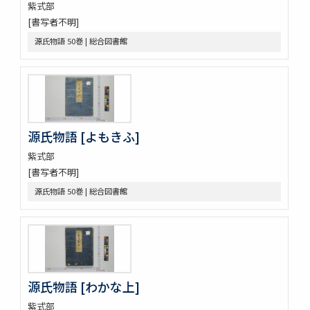
元亨釋書 30巻
紫式部
倭玉篇 3巻
[書写者不明]
論語 10巻
源氏物語 50巻 | 総合図書館
孟子 14巻
大學
中庸 1巻坿補音釋1巻
周易 9巻坿略例 2巻
塵添壒囊鈔 20巻
伊㔟 2巻
源氏物語 [よもきふ]
日本書紀抄 3巻
紫式部
二十四孝
[書写者不明]
略要抄 3巻
倭玉篇 3巻 (存1巻)
源氏物語 50巻 | 総合図書館
大藏一覽集 10巻
唐三體詩註 3巻首1巻
萬葉集 20巻
新編排韻増廣事類氏族大全 10巻 (存1巻)
文選 60巻目録1巻
重刋貞和類聚祖苑聯芳集 10巻
源氏物語 [わかな上]
大諸禮集 17巻
紫式部
源氏物語 54巻