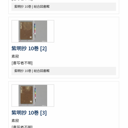
論語 10巻
紫明抄 10巻 | 総合図書館
孟子 14巻
大學
中庸 1巻坿補音釋1巻
周易 9巻坿略例 2巻
塵添壒囊鈔 20巻
伊㔟 2巻
日本書紀抄 3巻
紫明抄 10巻 [2]
二十四孝
素寂
略要抄 3巻
[書写者不明]
倭玉篇 3巻 (存1巻)
大藏一覽集 10巻
紫明抄 10巻 | 総合図書館
唐三體詩註 3巻首1巻
萬葉集 20巻
新編排韻増廣事類氏族大全 10巻 (存1巻)
文選 60巻目録1巻
重刋貞和類聚祖苑聯芳集 10巻
大諸禮集 17巻
紫明抄 10巻 [3]
源氏物語 54巻
兀菴和尚語録
素寂
中庸章句詳説
[書写者不明]