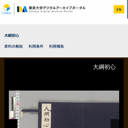
メ
イ
EN
ン
コ
ン
テ
ン
大綱初心
ツ
に
資料の解説
利用条件
利用報告
移
動