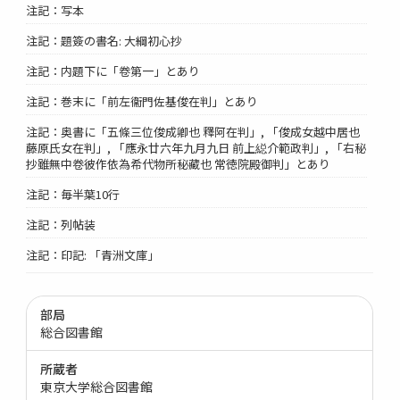
注記：写本
注記：題簽の書名: 大綱初心抄
注記：内題下に「卷第一」とあり
注記：巻末に「前左衞門佐基俊在判」とあり
注記：奥書に「五條三位俊成卿也 釋阿在判」, 「俊成女越中居也
藤原氏女在判」, 「應永廿六年九月九日 前上縂介範政判」, 「右秘
抄雖無中卷彼作依為希代物所秘藏也 常徳院殿御判」とあり
注記：毎半葉10行
注記：列帖装
注記：印記: 「青洲文庫」
部局
総合図書館
所蔵者
東京大学総合図書館