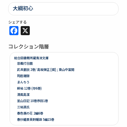
大綱初心
シェアする
Facebook
X
コレクション階層
総合図書館所蔵青洲文庫
音義打合圖
武具要説 2巻/ 高坂弾正 [撰] ; 東山中富閲
筠庭雜録
まんちう
絳帖 12巻 (存6巻)
清風高潔
並山日記 10巻序目1巻
三帖源氏
春色惠の花 2編6巻
春抄媚景英對暖語 5編15巻
梅暦餘興春色辰巳園 4編12巻