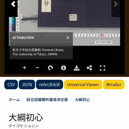
CSV
JSON
refer/BibIX
Universal Viewer
Mirador
ホーム
総合図書館所蔵青洲文庫
大綱初心
大綱初心
タイコウ ショシン