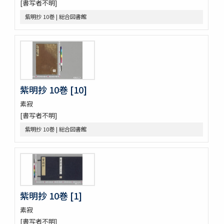
[書写者不明]
槙のいた屋
詞八衢捷徑詞玉緒統括辭玉襷
紫明抄 10巻 | 総合図書館
改正玉襷添紐
玉襷添紐下解
助辭音義考
言靈顕證圖
助辭音義考
古今集類辭 2巻
紫明抄 10巻 [10]
甲府新聞
素寂
論語 10巻
[書写者不明]
つれつれ 2巻
曽我物語 12巻
紫明抄 10巻 | 総合図書館
中華若木詩抄 4巻
倭名類聚鈔 20巻
令義解 10巻
論語 10巻
論語 10巻
立齋先生標題觧註音釋十八史畧 7巻
紫明抄 10巻 [1]
元亨釋書 30巻
素寂
倭玉篇 3巻
[書写者不明]