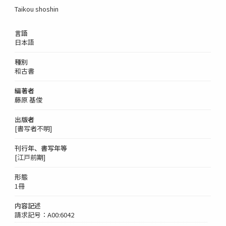
Taikou shoshin
言語
日本語
種別
和古書
編著者
藤原 基俊
出版者
[書写者不明]
刊行年、書写年等
[江戸前期]
形態
1冊
内容記述
請求記号：A00:6042