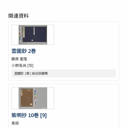
春色梅兒與美 4編12巻
春色梅美婦祢 5編15巻
関連資料
竒品家雅見 3巻附録1巻
好色一代女 6巻
新うす雪物語 5巻
新撰卅六貝倭謌
好色春画本目録
春画好色本目録
雲圖鈔 2巻
禮書 150巻 (存9巻)
藤原 重隆
塵劫記 3巻 (存1巻)
小野高尚 [写]
東海道綱目分間之圖 5巻
雲圖鈔 2巻 | 総合図書館
屋外乃萩 ; 稲種考
言靈初傳目録
蘿鬘 3巻
玉襷添紐下解
玉襷添紐
音義本末圖
玉鉾百首
紫明抄 10巻 [9]
音義本末考
素寂
玉鉾の本末