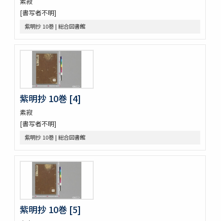
素寂
高尾考
[書写者不明]
中家實録 (存19巻)
紫明抄 10巻 | 総合図書館
改元定記
源語秘訣
勢語圖説抄 5巻
落窪物語 4巻
連哥證哥
法隆寺伽藍縁起并流記資財事
倭屋一家言 3巻
紫明抄 10巻 [4]
鷹桐之卷抜書
素寂
伊勢千句註
[書写者不明]
元禄版東海道驛路記
紫明抄 10巻 | 総合図書館
つれつれ草拾遺
卜養狂哥集 2巻
播州舊記
四季物語
すみよし物語
本朝續文粹 13巻
紀伊國牟婁郡色川村色川氏藏文書
紫明抄 10巻 [5]
樋口殿之記 3巻