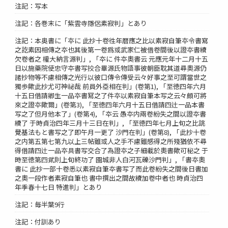
注記：写本
注記：各巻末に「紫雲寺隱侶素寂判」とあり
注記：本奥書に「夲に 此抄十卷徃年暦應之比以素寂自筆夲令書寫
之訖素因相傳之夲也其後第一卷爲或武家仁被借卷間後以證夲書續
欠卷者之 權大納言源判」, 「夲に 件夲奧書云 元應元年十二月十五
日以施藥院使忠守夲書写挍合畢源氏物語事彼朝臣耽其道尋奧源仍
諸抄物等不慮相傳之光行以彼口傳令傳受云々好事之至可謂當世之
獨歩歟此抄尤可神祕哉 前員外亞相在判」(卷第1), 「至徳四年六月
十五日借請卿生一品夲書冩之了件夲以素寂自筆本写之云々頗可將
來之證夲歟爾」(卷第3), 「至徳四年六月十五日借請四辻一品本書
写之了但月他本了」(卷第4), 「夲云 愚夲内兩卷紛失之間以證夲書
續了 于時貞治四年三月十三日在判」, 「至徳四年七月上旬之比誂
覺基法もと書写之了即午月一更了 沙門在判」(卷第8), 「此抄十卷
之内第五第七第九以上三帖雖或人之手不慮雖感得之所殘猶依不尋
得借請四辻一品夲具書写交合了為證夲之子細載於奧書歟可秘之 于
時至徳第四貮則上旬終功了 園城非人白河瓦礫沙門判」, 「書夲奧
書に 此抄一部十卷悉以素寂自筆夲書写了而此卷紛失之間後日書加
之奧一段作者素寂自筆也 書中撰出之間故續加卷中者也 時貞治四
年季春十七日 特進判」とあり
注記：毎半葉9行
注記：付訓あり