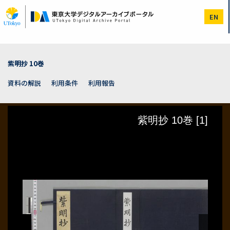
メ
イ
EN
ン
コ
ン
テ
ン
紫明抄 10巻
ツ
に
資料の解説
利用条件
利用報告
移
動