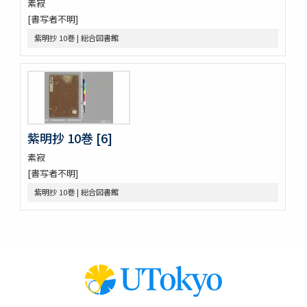
素寂
大鏡 (存2巻)
[書写者不明]
壬戌羇旅漫録 2巻
明徳記 3巻
紫明抄 10巻 | 総合図書館
四神地名録 9巻附録1巻
薩摩國風土記
金仙寺殿記録残闕
﨑鎮八絶
隠秘録 5巻
上月記外諸家系図
紫明抄 10巻 [6]
曾文定公全集 20巻首1巻末1巻
素寂
口逰
[書写者不明]
矢ひらき聞書
蟇目之口决
紫明抄 10巻 | 総合図書館
中車生死草白露
裝束拾要抄 2巻
犬追物圖説
古今位色便覧
傳經樓經説 (存1巻)
左傳筮義
新譯大西洋撿夫爾日本志圗解