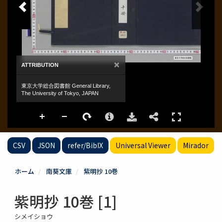
CSV
JSON
refer/BibIX
Universal Viewer
Mirador
ホーム
南葵文庫
紫明抄 10巻
紫明抄 10巻 [1]
シメイショウ