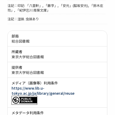
注記：印記: 「八雲軒」, 「藤亨」, 「安元」(脇坂安元), 「鈴木庄
司」, 「紀伊恴川 南葵文庫」
注記：湿損. 虫損あり
部局
総合図書館
所蔵者
東京大学総合図書館
提供者
東京大学総合図書館
メディア（画像等）利用条件
https://www.lib.u-
tokyo.ac.jp/ja/library/general/reuse
メタデータ利用条件