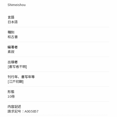
Shimeishou
言語
日本語
種別
和古書
編著者
素寂
出版者
[書写者不明]
刊行年、書写年等
[江戸初期]
形態
10冊
内容記述
請求記号：A00:5857