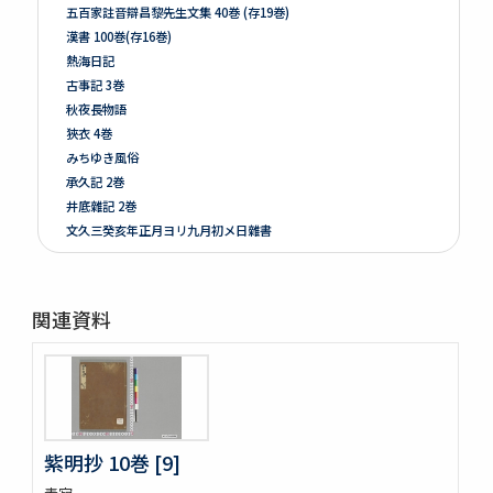
五百家註音辯昌黎先生文集 40巻 (存19巻)
漢書 100巻(存16巻)
熱海日記
古事記 3巻
秋夜長物語
狹衣 4巻
みちゆき風俗
承久記 2巻
井底雜記 2巻
文久三癸亥年正月ヨリ九月初メ日雜書
遍照發揮性靈集 10巻
附音増廣古註蒙求 3巻
四體千字文
関連資料
天地萬物造化論
新刻増校切用正音郷談雜字大全 2巻 (存1巻)
黍稷稲粱辧
松の落葉 (存4巻)
節用集 2巻
倭意三百首
紫明抄 10巻 [9]
字鏡集 20巻