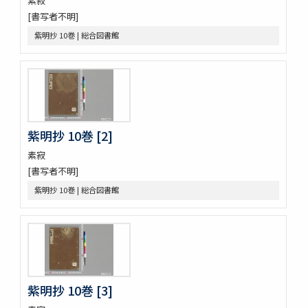
素寂
愚管鈔 7巻
[書写者不明]
尚書 13巻
懐風藻
紫明抄 10巻 | 総合図書館
摩訶般若波羅蜜經 30巻 (存5巻)
六根清浄大祓 . 神道大意
ますかゝみ 17巻
信長記 15巻
建礼門院右京大夫家集 2巻
三國佛法傳通縁起 3巻
紫明抄 10巻 [2]
列子鬳齋口義 2巻
をみなへし 3巻
素寂
鴨長明方丈記之抄
[書写者不明]
なくさみ草 8巻
紫明抄 10巻 | 総合図書館
楊子雲集 3巻坿傳1巻
長恨歌 1巻坿傳1巻琵琶行1巻野馬臺詩1巻
一宮巡詣記抜粹 2巻 (存1巻)
花街漫録 2巻
北女閭起原 3巻
日蓮聖人註画畫讃 5巻
紫明抄 10巻 [3]
をりをりくさ 4巻
増補洞房語園 2巻