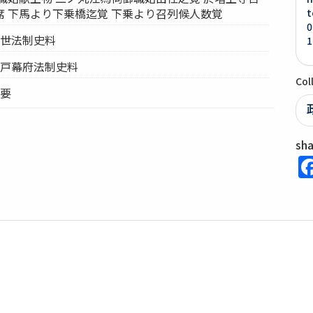
 下馬より下乗橋迄覚 下乗より召列候人数覚
t
0
近世法制史料
1
江戸幕府法制史料
Col
政要
sh