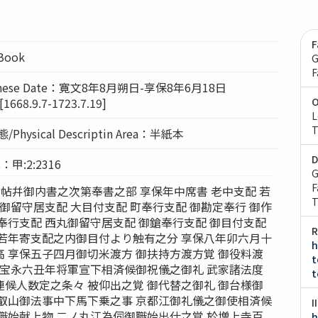
F
lBook
G
F
nese Date：寛文8年8月朔日-享保8年6月18日
68.9.7-1723.7.19]
O
L
T
Physical Descriptin Area：半紙本
D
：甲:2:2316
G
F
s：公帖幷御内書之次第奉書之部 享保年中席書 老中支配 若
T
 御留守居支配 大目付支配 町奉行支配 御勘定奉行 御作
奉行支配 西丸御留守居支配 御鎗奉行支配 御目付支配
R
 若年寄支配之内御目付より触有之分 享保八年卯六月十
h
 享保五子四月御切米渡方 御扶持方渡方覚 御役料渡
t
 宝永六丑年将軍宣下相済候御祝儀之御礼 武家諸法度
t
候人数定之条々 被仰出之覚 御代替之御礼 御台様御
東叡山御法事中下馬下乗之事 京都江御礼儀之御使相済候
I
職始献上物 二ノ丸江為伺御職始出仕之覚 於増上寺百
h