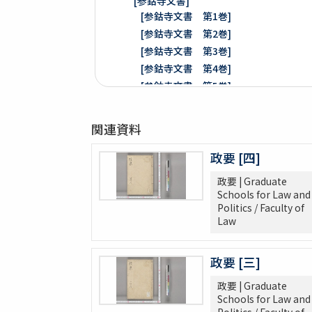
[参鈷寺文書]
[参鈷寺文書 第1巻]
[参鈷寺文書 第2巻]
[参鈷寺文書 第3巻]
[参鈷寺文書 第4巻]
[参鈷寺文書 第5巻]
[参鈷寺文書 第6巻]
[参鈷寺文書 第7巻]
関連資料
[参鈷寺文書 第8巻]
楽翁公旧蔵／参鈷寺文書留 完
政要 [四]
[城東寺文書]
政要 | Graduate
綸旨五通[城東寺文書 第1巻]
Schools for Law and
[城東寺文書 第2巻]
Politics / Faculty of
Law
高野山寶光院文書
売券類
政要 [三]
[中世沽券状など貼り交ぜ]
武家文書
政要 | Graduate
[樺山家文書]
Schools for Law and