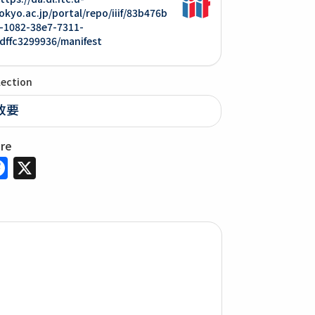
okyo.ac.jp/portal/repo/iiif/83b476b
-1082-38e7-7311-
dffc3299936/manifest
lection
政要
are
Facebook
X