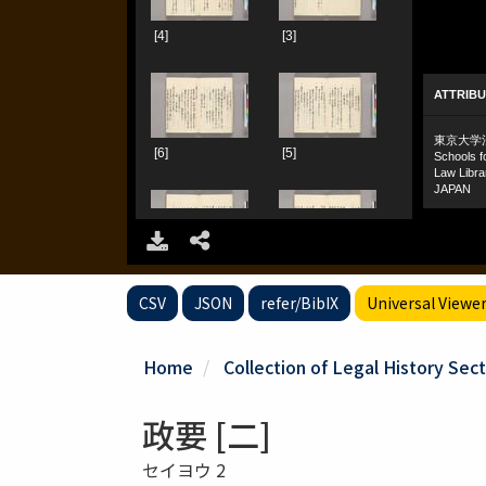
CSV
JSON
refer/BibIX
Universal Viewe
Home
Collection of Legal History Sect
政要 [二]
セイヨウ 2