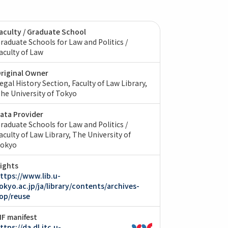
aculty / Graduate School
raduate Schools for Law and Politics /
aculty of Law
riginal Owner
egal History Section, Faculty of Law Library,
he University of Tokyo
ata Provider
raduate Schools for Law and Politics /
aculty of Law Library, The University of
okyo
ights
ttps://www.lib.u-
okyo.ac.jp/ja/library/contents/archives-
op/reuse
IIF manifest
ttps://da.dl.itc.u-