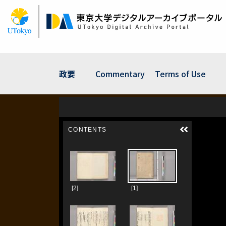
Skip
to
main
content
政要
Commentary
Terms of Use