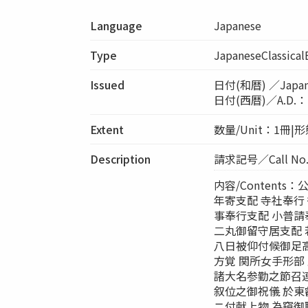
Language
Japanese
Type
JapaneseClassica
Issued
日付(和暦) ／Japa
日付(西暦)／A.D.：[16
Extent
数量/Unit：1冊|形態/
Description
請求記号／Call No.
内容/Content
年寄支配 寺社奉行
事奉行支配 小普請
二丸御留守居支配
八日被仰付候御足高
方覚 関所女手形部
諸大名参勤之節召連
叙位之御祝儀 於
ニ付献上物 為窺御