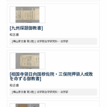
令集解[甲:2:342]
令集解[甲:2:670]
令集解[甲:2:671]
令集解[甲:2:1147]
令集解[甲:2:1155]
[九州探題御教書]
令集解[甲:2:1355]
令集解[甲:2:2043]
和古書
令集解[甲:2:2364]
[樺山家文書 第1巻] | 法学政治学研究科・法学部
令義解
近世史料
遠山家記録残闕
豊田友直日記
三井家伝遺書
昌平紀事
[相国寺領日向国穆佐院・三俣院押領人成敗
宮崎益次郎日記
を命ずる御教書]
江戸幕府関係史料
和古書
御代官手かがみ
御勝手方御定書并伺之上被仰渡候書付
[樺山家文書 第1巻] | 法学政治学研究科・法学部
奥坊主組頭記録
佐野堀田家関係史料
堀田家記録