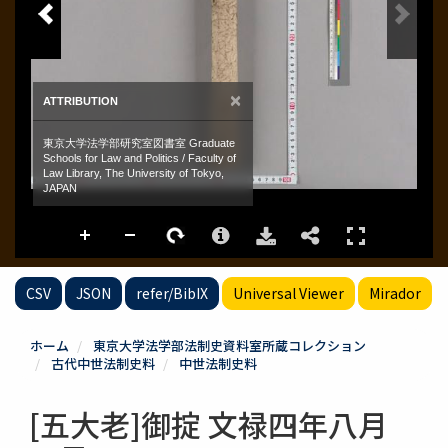
CSV
JSON
refer/BibIX
Universal Viewer
Mirador
ホーム
東京大学法学部法制史資料室所蔵コレクション
古代中世法制史料
中世法制史料
[五大老]御掟 文禄四年八月