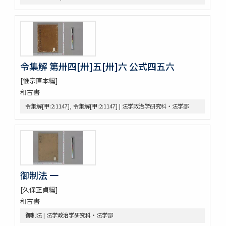
[樺山家文書 第1巻]
[樺山家文書 第2巻]
[樺山家文書 第3巻]
[樺山家文書 第4巻]
九条公爵家旧蔵古典籍
令義解
令集解 第卅四[卅]五[卅]六 公式四五六
園太暦
[惟宗直本編]
親長卿記
和古書
元長卿記
令集解[甲:2:1147], 令集解[甲:2:1147] | 法学政治学研究科・法学部
令集解[甲:2:1147]
康富記
古代中世法制史料
中世法制史料
御成敗式目関係古写本群
御成敗式目 [極書あり]
御制法 一
貞永式目新編追加
室町幕府法制史料
[久保正貞編]
令義解・令集解写本・刊本群
和古書
令集解[甲:2:100]
御制法 | 法学政治学研究科・法学部
令集解[甲:2:101]