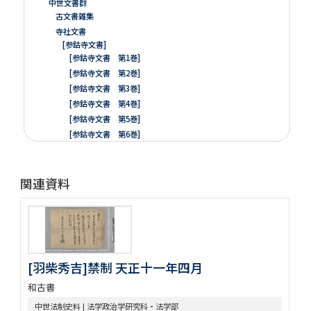
中世文書群
古文書雑集
寺社文書
[参鈷寺文書]
[参鈷寺文書 第1巻]
[参鈷寺文書 第2巻]
[参鈷寺文書 第3巻]
[参鈷寺文書 第4巻]
[参鈷寺文書 第5巻]
[参鈷寺文書 第6巻]
[参鈷寺文書 第7巻]
[参鈷寺文書 第8巻]
関連資料
楽翁公旧蔵／参鈷寺文書留 完
[城東寺文書]
綸旨五通[城東寺文書 第1巻]
[城東寺文書 第2巻]
高野山寶光院文書
売券類
[羽柴秀吉]禁制 天正十一年四月
[中世沽券状など貼り交ぜ]
和古書
武家文書
[樺山家文書]
中世法制史料 | 法学政治学研究科・法学部