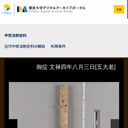
メ
イ
EN
ン
コ
ン
テ
ン
中世法制史料
ツ
に
古代中世法制史料の解説
利用条件
移
動