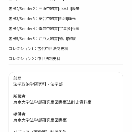
差出2/Sender2：三原中納言[小早川]隆景
差出3/Sender3：安芸中納言[毛利]輝元
差出4/Sender4：備前中納言[宇喜多]秀家
差出5/Sender5：江戸大納言[徳川]家康
コレクション1：古代中世法制史料
コレクション2：中世法制史料
部局
法学政治学研究科・法学部
所蔵者
東京大学法学部研究室図書室法制史資料室
提供者
東京大学法学部研究室図書室
メディア（画像等）利用条件