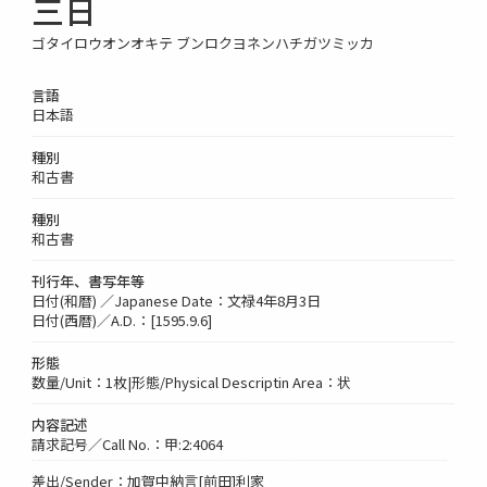
三日
ゴタイロウオンオキテ ブンロクヨネンハチガツミッカ
言語
日本語
種別
和古書
種別
和古書
刊行年、書写年等
日付(和暦) ／Japanese Date：文禄4年8月3日
日付(西暦)／A.D.：[1595.9.6]
形態
数量/Unit：1枚|形態/Physical Descriptin Area：状
内容記述
請求記号／Call No.：甲:2:4064
差出/Sender：加賀中納言[前田]利家