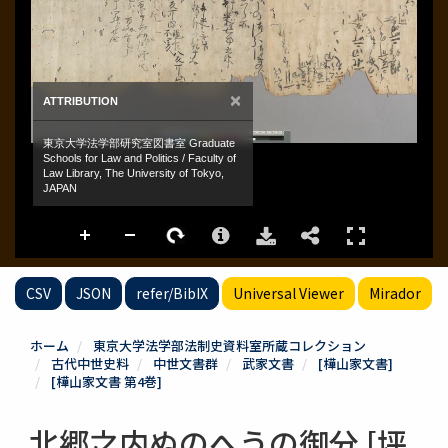
CSV
JSON
refer/BibIX
Universal Viewer
Mirador
ホーム
東京大学法学部法制史資料室所蔵コレクション
古代中世史料
中世文書群
武家文書
[樺山家文書]
[樺山家文書 第4巻]
北郷之内ぬのへうの御分 [坪