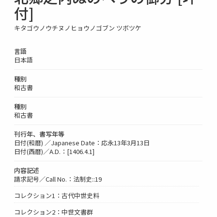
付]
キタゴウノウチヌノヒョウノゴブン ツボツケ
言語
日本語
種別
和古書
種別
和古書
刊行年、書写年等
日付(和暦) ／Japanese Date：応永13年3月13日
日付(西暦)／A.D.：[1406.4.1]
内容記述
請求記号／Call No.：法制史::19
コレクション1：古代中世史料
コレクション2：中世文書群