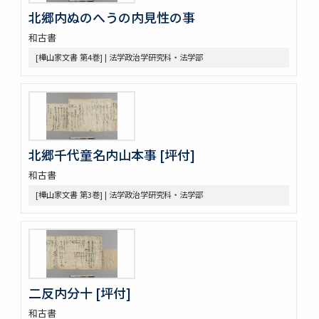
令義解
北郷内ぬのへうの内見性の事
園太暦
和古書
親長卿記
[樺山家文書 第4巻] | 法学政治学研究科・法学部
元長卿記
令集解[甲:2:1147]
康富記
古代中世法制史料
中世法制史料
御成敗式目関係古写本群
北郷千代童名内山本事 [坪付]
御成敗式目 [極書あり]
貞永式目新編追加
和古書
室町幕府法制史料
[樺山家文書 第3巻] | 法学政治学研究科・法学部
令義解・令集解写本・刊本群
令集解[甲:2:100]
令集解[甲:2:101]
令集解[甲:2:342]
令集解[甲:2:670]
令集解[甲:2:671]
二反内分十 [坪付]
令集解[甲:2:1147]
令集解[甲:2:1155]
和古書