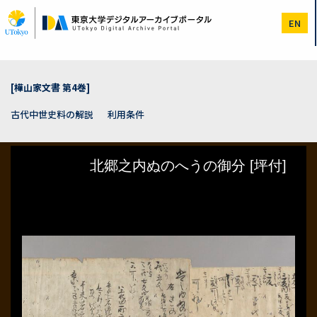
メ
イ
EN
ン
コ
ン
テ
ン
[樺山家文書 第4巻]
ツ
に
古代中世史料の解説
利用条件
移
動