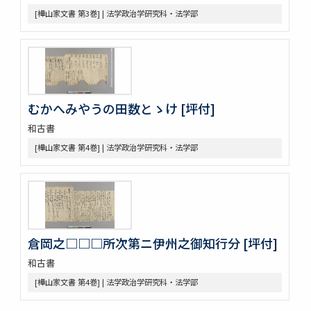
令集解[甲:2:1355]
[樺山家文書 第3巻] | 法学政治学研究科・法学部
令集解[甲:2:2043]
令集解[甲:2:2364]
令義解
近世史料
遠山家記録残闕
豊田友直日記
むかへみやうの田数とゝけ [坪付]
三井家伝遺書
和古書
昌平紀事
宮崎益次郎日記
[樺山家文書 第4巻] | 法学政治学研究科・法学部
江戸幕府関係史料
御代官手かがみ
御勝手方御定書并伺之上被仰渡候書付
奥坊主組頭記録
佐野堀田家関係史料
堀田家記録
倉岡之□□□所次第ニ伊州之御知行分 [坪付]
堀田家記録 公私緊要
和古書
佐野年寄分限帳
[樺山家文書 第4巻] | 法学政治学研究科・法学部
大成有司心得
武蔵国下奈良村吉田市右衛門家文書