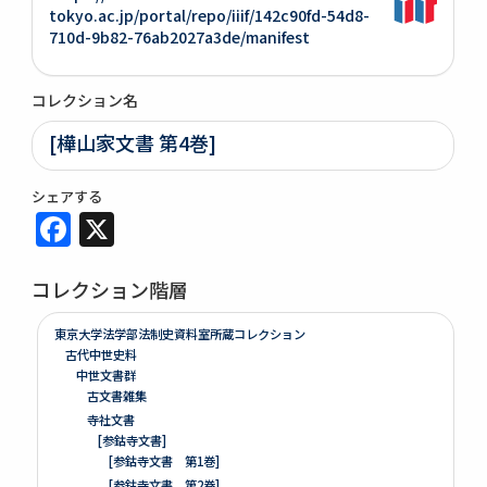
tokyo.ac.jp/portal/repo/iiif/142c90fd-54d8-
710d-9b82-76ab2027a3de/manifest
コレクション名
[樺山家文書 第4巻]
シェアする
Facebook
X
コレクション階層
東京大学法学部法制史資料室所蔵コレクション
古代中世史料
中世文書群
古文書雑集
寺社文書
[参鈷寺文書]
[参鈷寺文書 第1巻]
[参鈷寺文書 第2巻]