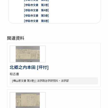
[参鈷寺文書 第3巻]
[参鈷寺文書 第4巻]
[参鈷寺文書 第5巻]
[参鈷寺文書 第6巻]
[参鈷寺文書 第7巻]
[参鈷寺文書 第8巻]
関連資料
楽翁公旧蔵／参鈷寺文書留 完
[城東寺文書]
綸旨五通[城東寺文書 第1巻]
[城東寺文書 第2巻]
高野山寶光院文書
売券類
北郷之内本田 [坪付]
[中世沽券状など貼り交ぜ]
和古書
武家文書
[樺山家文書]
[樺山家文書 第3巻] | 法学政治学研究科・法学部
[樺山家文書 第1巻]
[樺山家文書 第2巻]
[樺山家文書 第3巻]
[樺山家文書 第4巻]
九条公爵家旧蔵古典籍