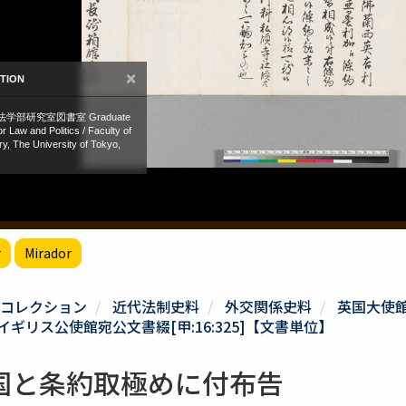
r
Mirador
コレクション
近代法制史料
外交関係史料
英国大使
リス公使館宛公文書綴[甲:16:325]【文書単位】
国と条約取極めに付布告