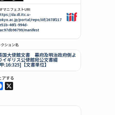
IIIFマニフェストURI
ttps://da.dl.itc.u-
okyo.ac.jp/portal/repo/iiif/2678f217
e51b-46f1-994d-
ac97db96799/manifest
レクション名
英国大使館文書 幕府及明治政府側よ
りイギリス公使館宛公文書綴
[甲:16:325]【文書単位】
ェアする
Facebook
X