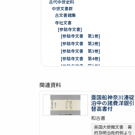
古代中世史料
中世文書群
古文書雑集
寺社文書
[参鈷寺文書]
[参鈷寺文書 第1巻]
[参鈷寺文書 第2巻]
[参鈷寺文書 第3巻]
[参鈷寺文書 第4巻]
[参鈷寺文書 第5巻]
[参鈷寺文書 第6巻]
[参鈷寺文書 第7巻]
関連資料
[参鈷寺文書 第8巻]
楽翁公旧蔵／参鈷寺文書留 完
亜国船神奈川湊碇
泊中の諸費洋銀引
[城東寺文書]
替高書付
綸旨五通[城東寺文書 第1巻]
和古書
[城東寺文書 第2巻]
英国大使館文書 幕
高野山寶光院文書
府及明治政府側より