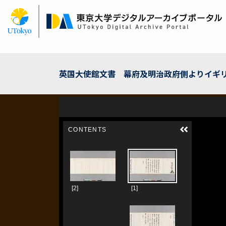
メ
イ
ン
コ
ン
テ
ン
英国大使館文書 幕府及明治政府側よりイギリス公
ツ
に
移
動