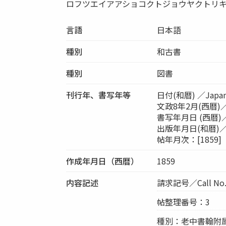
ロフツエイアアショコクトジョウヤクトリ
言語
日本語
種別
和古書
種別
図書
刊行年、書写年等
日付(和暦) ／Japa
文政8年2月(西暦)／A
書写年月日 (西暦)／Co
出版年月日(和暦)／Pub
帖年月次：[1859]
作成年月日（西暦）
1859
内容記述
請求記号／Call No.
帖整理番号：3
種別：老中書翰附