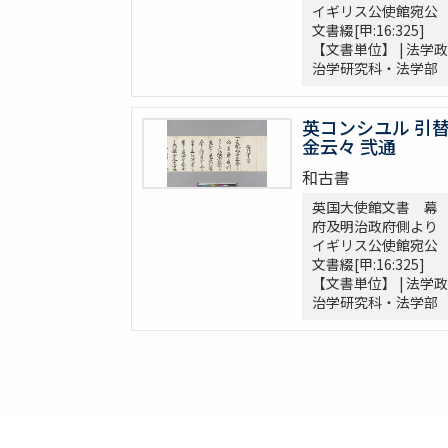
売券類
イギリス公使館宛公
[中世沽券状など貼り交ぜ]
文書綴[甲:16:325]
【文書単位】 | 法学政
武家文書
治学研究科・法学部
[樺山家文書]
[樺山家文書 第1巻]
[樺山家文書 第2巻]
英コンシユル 引
金云々 弐通
[樺山家文書 第3巻]
[樺山家文書 第4巻]
和古書
九条公爵家旧蔵古典籍
英国大使館文書 幕
府及明治政府側より
令義解
イギリス公使館宛公
園太暦
文書綴[甲:16:325]
親長卿記
【文書単位】 | 法学政
元長卿記
治学研究科・法学部
令集解[甲:2:1147]
康富記
古代中世法制史料
中世法制史料
御成敗式目関係古写本群