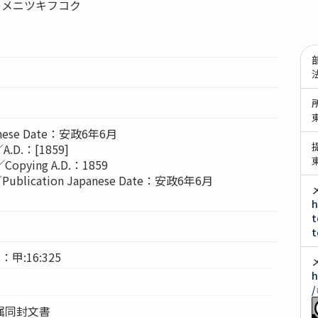
キメニツキフコク
nese Date：安政6年6月
.D.：[1859]
pying A.D.：1859
lication Japanese Date：安政6年6月
h
t
t
：甲:16:325
h
/
属同封文書