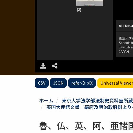
CSV
JSON
refer/BibIX
Universal Viewe
ホーム
東京大学法学部法制史資料室所蔵
英国大使館文書 幕府及明治政府側よりイギ
魯、仏、英、阿、亜諸