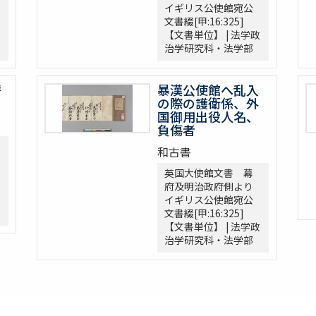
イギリス公使館宛公
文書綴[甲:16:325]
【文書単位】 | 法学政
治学研究科・法学部
替
暴漢公使館へ乱入
の際の護衛係、外
国御用出役人名、
負傷者
和古書
英国大使館文書 幕
府及明治政府側より
イギリス公使館宛公
文書綴[甲:16:325]
【文書単位】 | 法学政
治学研究科・法学部