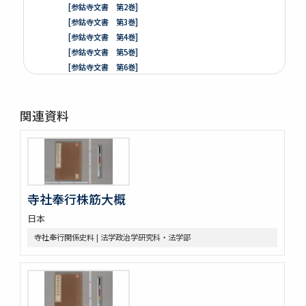
[参鈷寺文書 第2巻]
[参鈷寺文書 第3巻]
[参鈷寺文書 第4巻]
[参鈷寺文書 第5巻]
[参鈷寺文書 第6巻]
[参鈷寺文書 第7巻]
[参鈷寺文書 第8巻]
関連資料
楽翁公旧蔵／参鈷寺文書留 完
[城東寺文書]
綸旨五通[城東寺文書 第1巻]
[城東寺文書 第2巻]
高野山寶光院文書
売券類
寺社奉行株筋大概
[中世沽券状など貼り交ぜ]
日本
武家文書
[樺山家文書]
寺社奉行関係史料 | 法学政治学研究科・法学部
[樺山家文書 第1巻]
[樺山家文書 第2巻]
[樺山家文書 第3巻]
[樺山家文書 第4巻]