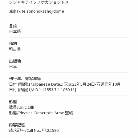
ジシャキテイソノホカショジドメ
Jishakiteisonohokashojidome
言語
日本語
種別
和古書
出版地
日本
刊行年、書写年等
日付 (和暦)1/Japanese Date1: 天文22年5月24日-万延元年10月
日付 (西暦)1/A.D.1: [1553.7.4-1860.11]
形態
数量/Unit: 1冊
形態/Physical Descriptin Area: 竪帳
内容記述
請求記号/Call No.: 甲:2:1590