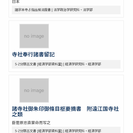
日本
令集解[甲:2:1355]
諸宗本寺ゟ指出候法度書 | 法学政治学研究科・法学部
令集解[甲:2:2043]
令集解[甲:2:2364]
令義解
近世史料
遠山家記録残闕
豊田友直日記
寺社奉行諸書留記
三井家伝遺書
昌平紀事
5-Z分類古文書 [経済学部資料室] | 経済学研究科・経済学部
宮崎益次郎日記
江戸幕府関係史料
御代官手かがみ
御勝手方御定書并伺之上被仰渡候書付
奥坊主組頭記録
佐野堀田家関係史料
堀田家記録
諸寺社御朱印御條目枢要摘書 附遠江国寺社
堀田家記録 公私緊要
之類
佐野年寄分限帳
臣菅原忠直蒙命而写之
大成有司心得
5-Z分類古文書 [経済学部資料室] | 経済学研究科・経済学部
武蔵国下奈良村吉田市右衛門家文書