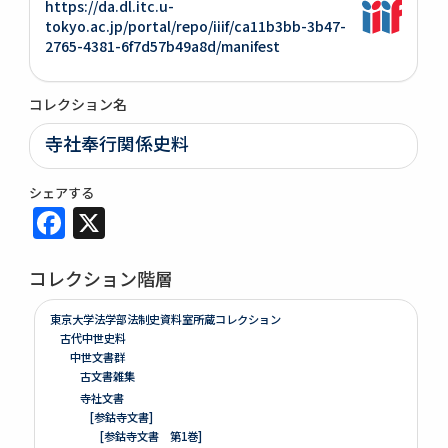
https://da.dl.itc.u-
tokyo.ac.jp/portal/repo/iiif/ca11b3bb-3b47-
2765-4381-6f7d57b49a8d/manifest
コレクション名
寺社奉行関係史料
シェアする
Facebook
X
コレクション階層
東京大学法学部法制史資料室所蔵コレクション
古代中世史料
中世文書群
古文書雑集
寺社文書
[参鈷寺文書]
[参鈷寺文書 第1巻]