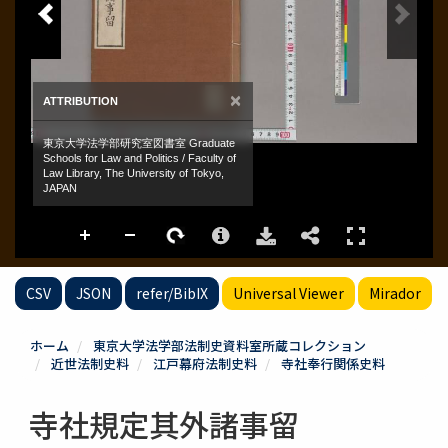
CSV
JSON
refer/BibIX
Universal Viewer
Mirador
ホーム
東京大学法学部法制史資料室所蔵コレクション
近世法制史料
江戸幕府法制史料
寺社奉行関係史料
寺社規定其外諸事留