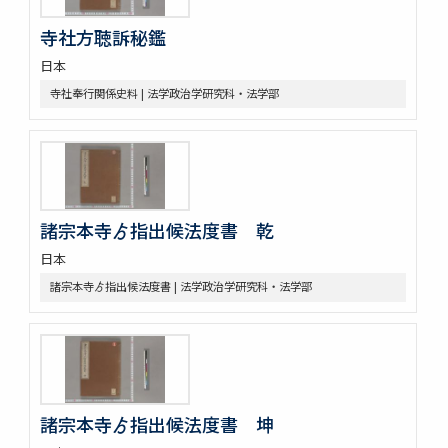
九条公爵家旧蔵古典籍
令義解
寺社方聴訴秘鑑
園太暦
日本
親長卿記
寺社奉行関係史料 | 法学政治学研究科・法学部
元長卿記
令集解[甲:2:1147]
康富記
古代中世法制史料
中世法制史料
御成敗式目関係古写本群
諸宗本寺ゟ指出候法度書 乾
御成敗式目 [極書あり]
貞永式目新編追加
日本
室町幕府法制史料
諸宗本寺ゟ指出候法度書 | 法学政治学研究科・法学部
令義解・令集解写本・刊本群
令集解[甲:2:100]
令集解[甲:2:101]
令集解[甲:2:342]
令集解[甲:2:670]
令集解[甲:2:671]
諸宗本寺ゟ指出候法度書 坤
令集解[甲:2:1147]
令集解[甲:2:1155]