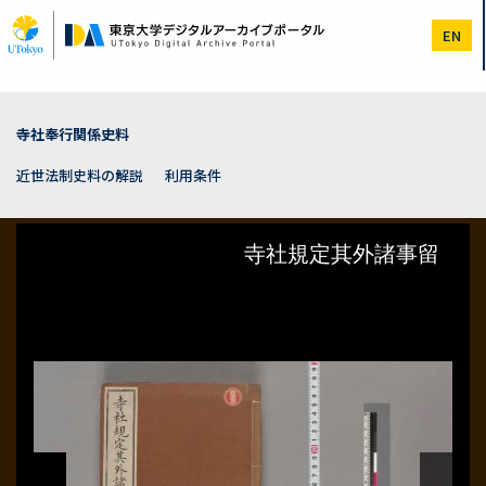
メ
イ
EN
ン
コ
ン
テ
ン
寺社奉行関係史料
ツ
に
近世法制史料の解説
利用条件
移
動