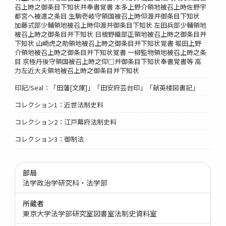
召上時之御条目下知状并奉書覚書 本多上野介領地被召上時佐野宇
都宮へ被遣之条目 生駒壱岐守領国被召上時仰渡并御条目下知状
加藤式部少輔領地被召上時仰渡并御条目下知状 左田兵部少輔領地
被召上時之御条目并下知状 日根野織部正領地被召上時之御条目并
下知状 山崎虎之助領地被召上時之御条目并下知状覚書 堀田上野
介領地被召上時之御条目并下知状覚書 一柳監物領地被召上時之条
目 京極丹後守領国被召上時之仰□并御条目下知状奉書覚書等 高
力左近大夫領地被召上時之御条目并下知状
印記/Seal：「田藩[文庫]」「田安府芸台印」「献英楼図書記」
コレクション1：近世法制史料
コレクション2：江戸幕府法制史料
コレクション3：御制法
部局
法学政治学研究科・法学部
所蔵者
東京大学法学部研究室図書室法制史資料室