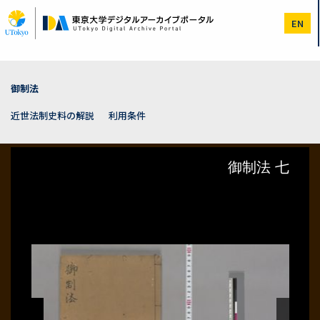
メ
イ
EN
ン
コ
ン
テ
ン
御制法
ツ
に
近世法制史料の解説
利用条件
移
動