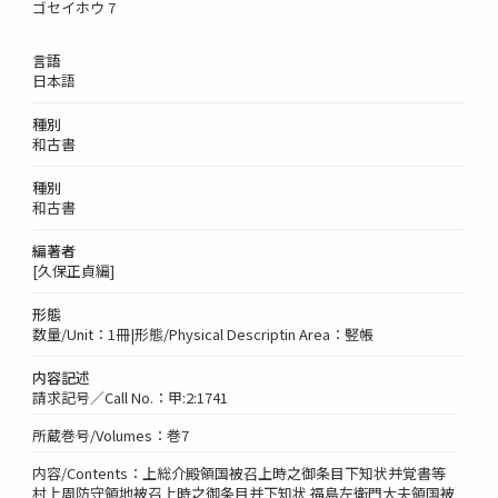
ゴセイホウ 7
言語
日本語
種別
和古書
種別
和古書
編著者
[久保正貞編]
形態
数量/Unit：1冊|形態/Physical Descriptin Area：竪帳
内容記述
請求記号／Call No.：甲:2:1741
所蔵巻号/Volumes：巻7
内容/Contents：上総介殿領国被召上時之御条目下知状并覚書等
村上周防守領地被召上時之御条目并下知状 福島左衛門大夫領国被