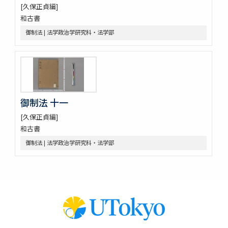
御勝手方御定書并伺之上被仰渡候書付
[久保正貞編]
奥坊主組頭記録
和古書
佐野堀田家関係史料
御制法 | 法学政治学研究科・法学部
堀田家記録
堀田家記録 公私緊要
佐野年寄分限帳
大成有司心得
武蔵国下奈良村吉田市右衛門家文書
利根川用水書類
御制法 十一
吉田家雑書類
[久保正貞編]
吉田家江戸町書類
和古書
吉田氏御書留
御制法 | 法学政治学研究科・法学部
近世法制史料
江戸幕府法制史料
政要
御制条
御条目類集
掟書
御制法
科條類典本文