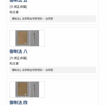
令義解・令集解写本・刊本群
[久保正貞編]
令集解[甲:2:100]
和古書
令集解[甲:2:101]
御制法 | 法学政治学研究科・法学部
令集解[甲:2:342]
令集解[甲:2:670]
令集解[甲:2:671]
令集解[甲:2:1147]
令集解[甲:2:1155]
令集解[甲:2:1355]
御制法 八
令集解[甲:2:2043]
令集解[甲:2:2364]
[久保正貞編]
令義解
和古書
近世史料
御制法 | 法学政治学研究科・法学部
遠山家記録残闕
豊田友直日記
三井家伝遺書
昌平紀事
宮崎益次郎日記
江戸幕府関係史料
御制法 四
御代官手かがみ