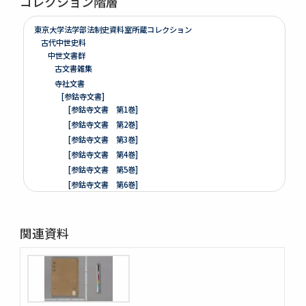
コレクション階層
東京大学法学部法制史資料室所蔵コレクション
古代中世史料
中世文書群
古文書雑集
寺社文書
[参鈷寺文書]
[参鈷寺文書 第1巻]
[参鈷寺文書 第2巻]
[参鈷寺文書 第3巻]
[参鈷寺文書 第4巻]
[参鈷寺文書 第5巻]
[参鈷寺文書 第6巻]
[参鈷寺文書 第7巻]
[参鈷寺文書 第8巻]
関連資料
楽翁公旧蔵／参鈷寺文書留 完
[城東寺文書]
綸旨五通[城東寺文書 第1巻]
[城東寺文書 第2巻]
高野山寶光院文書