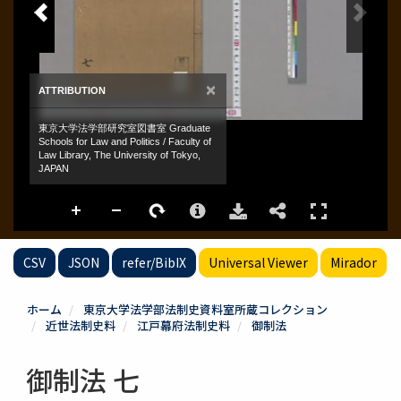
CSV
JSON
refer/BibIX
Universal Viewer
Mirador
ホーム
東京大学法学部法制史資料室所蔵コレクション
近世法制史料
江戸幕府法制史料
御制法
御制法 七