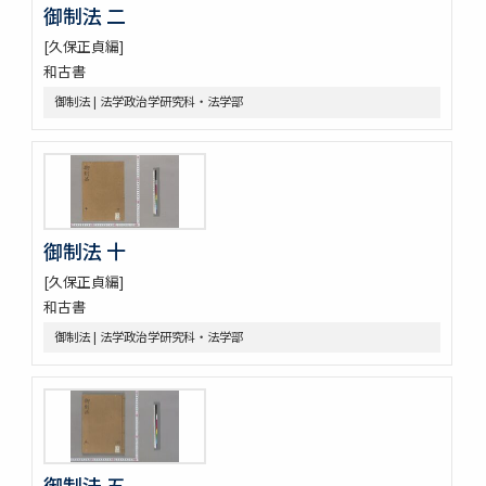
売券類
御制法 二
[中世沽券状など貼り交ぜ]
[久保正貞編]
武家文書
和古書
[樺山家文書]
[樺山家文書 第1巻]
御制法 | 法学政治学研究科・法学部
[樺山家文書 第2巻]
[樺山家文書 第3巻]
[樺山家文書 第4巻]
九条公爵家旧蔵古典籍
令義解
園太暦
御制法 十
親長卿記
[久保正貞編]
元長卿記
和古書
令集解[甲:2:1147]
御制法 | 法学政治学研究科・法学部
康富記
古代中世法制史料
中世法制史料
御成敗式目関係古写本群
御成敗式目 [極書あり]
貞永式目新編追加
御制法 五
室町幕府法制史料