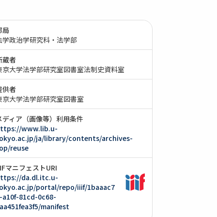
部局
法学政治学研究科・法学部
所蔵者
東京大学法学部研究室図書室法制史資料室
提供者
東京大学法学部研究室図書室
メディア（画像等）利用条件
ttps://www.lib.u-
okyo.ac.jp/ja/library/contents/archives-
op/reuse
IIIFマニフェストURI
ttps://da.dl.itc.u-
okyo.ac.jp/portal/repo/iiif/1baaac7
-a10f-81cd-0c68-
aa451fea3f5/manifest