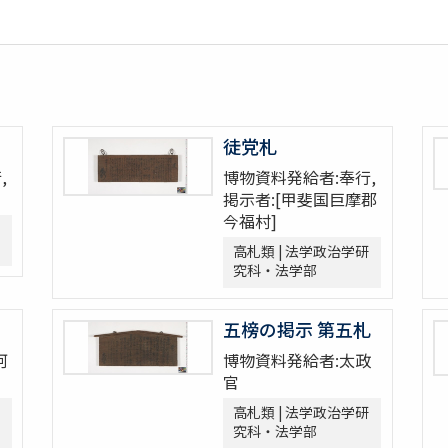
徒党札
,
博物資料発給者:奉行,
掲示者:[甲斐国巨摩郡
今福村]
高札類 | 法学政治学研
究科・法学部
五榜の掲示 第五札
河
博物資料発給者:太政
官
高札類 | 法学政治学研
究科・法学部