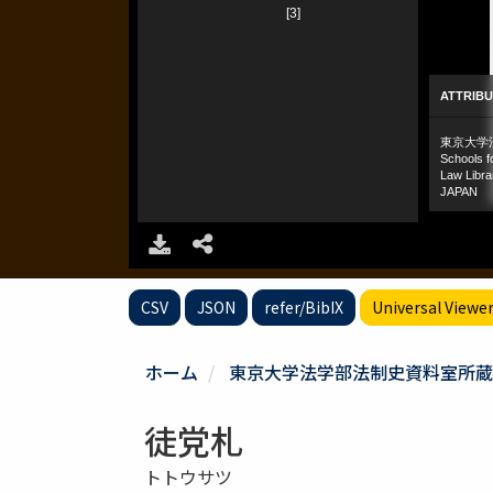
CSV
JSON
refer/BibIX
Universal Viewe
ホーム
東京大学法学部法制史資料室所蔵
徒党札
トトウサツ