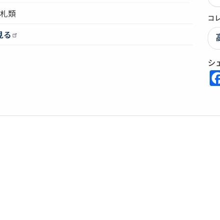
高札類
コ
見る
シ