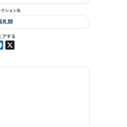
レクション名
高札類
ェアする
Facebook
X