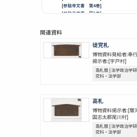
[参鈷寺文書 第4巻]
[参鈷寺文書 第5巻]
[参鈷寺文書 第6巻]
[参鈷寺文書 第7巻]
関連資料
[参鈷寺文書 第8巻]
楽翁公旧蔵／参鈷寺文書留 完
徒党札
[城東寺文書]
博物資料発給者:奉行
綸旨五通[城東寺文書 第1巻]
掲示者:[宇戸村]
[城東寺文書 第2巻]
高札類 | 法学政治学研
高野山寶光院文書
究科・法学部
売券類
[中世沽券状など貼り交ぜ]
武家文書
高札
[樺山家文書]
博物資料掲示者:[駿
[樺山家文書 第1巻]
国志太郡尾川村]
[樺山家文書 第2巻]
高札類 | 法学政治学研
[樺山家文書 第3巻]
究科・法学部
[樺山家文書 第4巻]