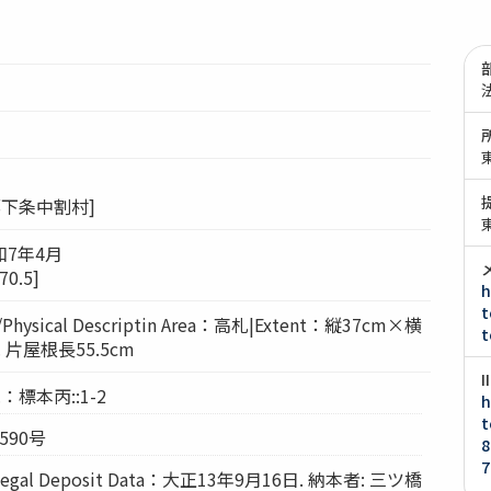
郡下条中割村]
和7年4月
0.5]
h
t
hysical Descriptin Area：高札|Extent：縦37cm×横
t
. 片屋根長55.5cm
.：標本丙::1-2
h
t
590号
8
7
gal Deposit Data：大正13年9月16日. 納本者: 三ツ橋