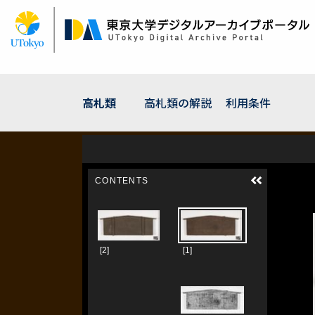
メ
イ
ン
コ
ン
テ
ン
高札類
高札類の解説
利用条件
ツ
に
移
動