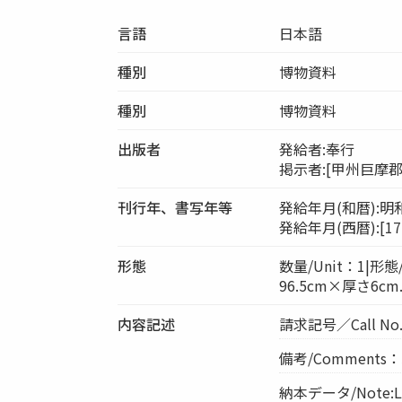
言語
日本語
種別
博物資料
種別
博物資料
出版者
発給者:奉行
掲示者:[甲州巨摩
刊行年、書写年等
発給年月(和暦):明
発給年月(西暦):[177
形態
数量/Unit：1|形態/P
96.5cm×厚さ6cm
内容記述
請求記号／Call No
備考/Comments：
納本データ/Note:Le