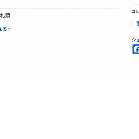
コ
高札類
見る
シ