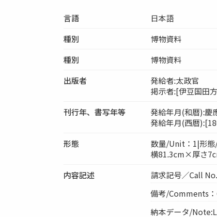
言語
日本語
種別
博物資料
種別
博物資料
出版者
発給者:太政官
掲示者:[伊豆国田
刊行年、書写年等
発給年月(和暦):慶
発給年月(西暦):[186
形態
数量/Unit：1|形態/P
横81.3cm×厚さ7c
内容記述
請求記号／Call No
備考/Comments：
納本データ/Note:Le