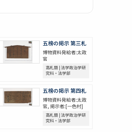
五榜の掲示 第三札
博物資料発給者:太政
官
高札類 | 法学政治学研
究科・法学部
五榜の掲示 第四札
博物資料発給者:太政
官, 掲示者:[一色村]
高札類 | 法学政治学研
究科・法学部