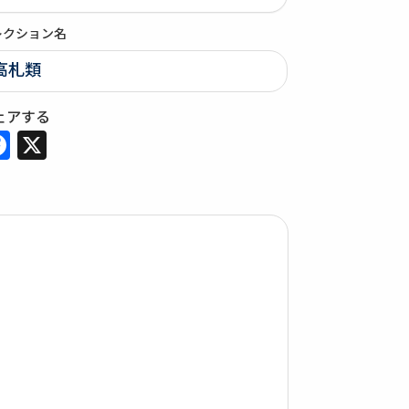
レクション名
高札類
ェアする
Facebook
X