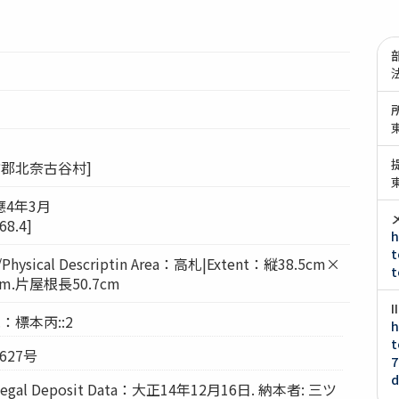
方郡北奈古谷村]
應4年3月
8.4]
h
t
hysical Descriptin Area：高札|Extent：縦38.5cm×
t
m.片屋根長50.7cm
.：標本丙::2
h
t
627号
7
d
gal Deposit Data：大正14年12月16日. 納本者: 三ツ