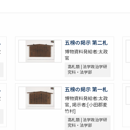
札
五榜の掲示 第二札
政
博物資料発給者:太政
官
高札類 | 法学政治学研
究科・法学部
札
五榜の掲示 第一札
政
博物資料発給者:太政
官, 掲示者:[小田郡麦
竹村]
高札類 | 法学政治学研
究科・法学部