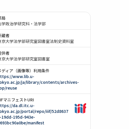
部局
法学政治学研究科・法学部
所蔵者
東京大学法学部研究室図書室法制史資料室
提供者
東京大学法学部研究室図書室
メディア（画像等）利用条件
ttps://www.lib.u-
okyo.ac.jp/ja/library/contents/archives-
op/reuse
IIIFマニフェストURI
ttps://da.dl.itc.u-
okyo.ac.jp/portal/repo/iiif/52d8637
-19dd-195d-943e-
693bc90a0be/manifest