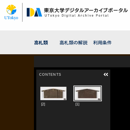
メ
イ
ン
コ
ン
テ
ン
高札類
高札類の解説
利用条件
ツ
に
移
動