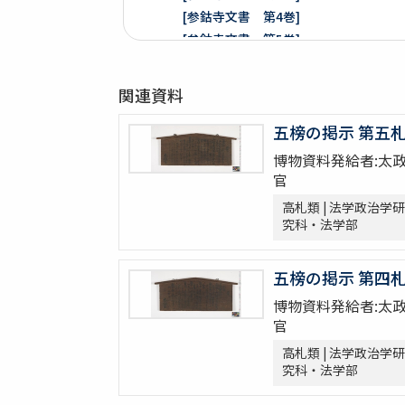
[参鈷寺文書 第4巻]
[参鈷寺文書 第5巻]
[参鈷寺文書 第6巻]
[参鈷寺文書 第7巻]
関連資料
[参鈷寺文書 第8巻]
楽翁公旧蔵／参鈷寺文書留 完
五榜の掲示 第五
[城東寺文書]
博物資料発給者:太
綸旨五通[城東寺文書 第1巻]
官
[城東寺文書 第2巻]
高札類 | 法学政治学研
高野山寶光院文書
究科・法学部
売券類
[中世沽券状など貼り交ぜ]
五榜の掲示 第四
武家文書
博物資料発給者:太
[樺山家文書]
官
[樺山家文書 第1巻]
高札類 | 法学政治学研
[樺山家文書 第2巻]
究科・法学部
[樺山家文書 第3巻]
[樺山家文書 第4巻]