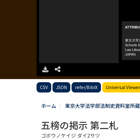
CSV
JSON
refer/BibIX
Universal Viewe
ホーム
東京大学法学部法制史資料室所蔵
五榜の掲示 第二札
ゴボウノケイジ ダイ2サツ