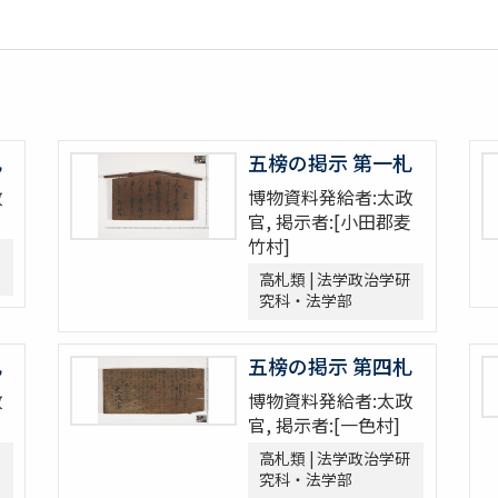
札
五榜の掲示 第一札
政
博物資料発給者:太政
官, 掲示者:[小田郡麦
竹村]
高札類 | 法学政治学研
究科・法学部
札
五榜の掲示 第四札
政
博物資料発給者:太政
官, 掲示者:[一色村]
高札類 | 法学政治学研
究科・法学部