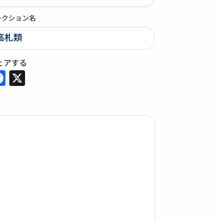
レクション名
高札類
ェアする
Facebook
X