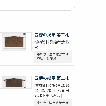
五榜の掲示 第三札
博物資料発給者:太政
官
高札類 | 法学政治学研
究科・法学部
五榜の掲示 第二札
博物資料発給者:太政
官, 掲示者:[伊豆国田
方郡北奈古谷村]
高札類 | 法学政治学研