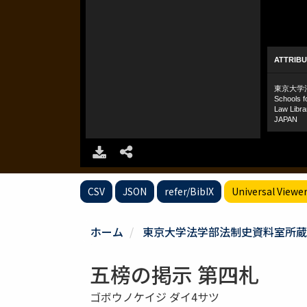
CSV
JSON
refer/BibIX
Universal Viewe
ホーム
東京大学法学部法制史資料室所蔵
五榜の掲示 第四札
ゴボウノケイジ ダイ4サツ