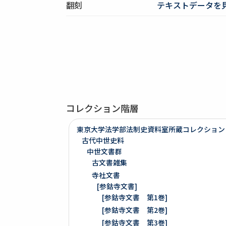
翻刻
テキストデータを
コレクション階層
東京大学法学部法制史資料室所蔵コレクション
古代中世史料
中世文書群
古文書雑集
寺社文書
[参鈷寺文書]
[参鈷寺文書 第1巻]
[参鈷寺文書 第2巻]
[参鈷寺文書 第3巻]