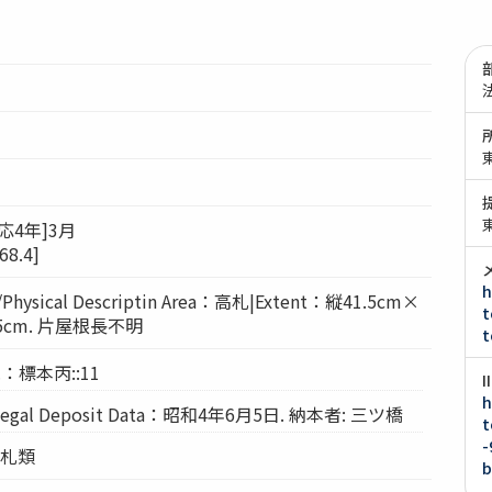
応4年]3月
8.4]
h
hysical Descriptin Area：高札|Extent：縦41.5cm×
t
.5cm. 片屋根長不明
t
.：標本丙::11
h
gal Deposit Data：昭和4年6月5日. 納本者: 三ツ橋
t
-
高札類
b