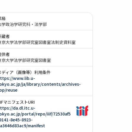
部局
法学政治学研究科・法学部
所蔵者
東京大学法学部研究室図書室法制史資料室
提供者
東京大学法学部研究室図書室
メディア（画像等）利用条件
ttps://www.lib.u-
okyo.ac.jp/ja/library/contents/archives-
op/reuse
IIIFマニフェストURI
ttps://da.dl.itc.u-
okyo.ac.jp/portal/repo/iiif/72530af5
9141-8e45-8923-
a3646d83ac9/manifest