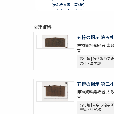
[参鈷寺文書 第4巻]
[参鈷寺文書 第5巻]
[参鈷寺文書 第6巻]
[参鈷寺文書 第7巻]
関連資料
[参鈷寺文書 第8巻]
楽翁公旧蔵／参鈷寺文書留 完
五榜の掲示 第五
[城東寺文書]
博物資料発給者:太
綸旨五通[城東寺文書 第1巻]
官
[城東寺文書 第2巻]
高札類 | 法学政治学研
高野山寶光院文書
究科・法学部
売券類
[中世沽券状など貼り交ぜ]
武家文書
五榜の掲示 第二
[樺山家文書]
博物資料発給者:太
[樺山家文書 第1巻]
官
[樺山家文書 第2巻]
高札類 | 法学政治学研
[樺山家文書 第3巻]
究科・法学部
[樺山家文書 第4巻]