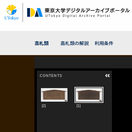
メ
イ
ン
コ
ン
テ
ン
高札類
高札類の解説
利用条件
ツ
に
移
動