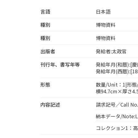
言語
日本語
種別
博物資料
種別
博物資料
出版者
発給者:太政官
刊行年、書写年等
発給年月(和暦):[慶
発給年月(西暦):[186
形態
数量/Unit：1|形態/P
横94.7cm×厚さ4
内容記述
請求記号／Call No
納本データ/Note:Le
コレクション1：