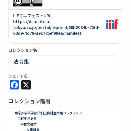
IIIFマニフェストURI
https://da.dl.itc.u-
tokyo.ac.jp/portal/repo/iiif/60b2084b-75fd-
60d9-4d79-a9c785ef99ea/manifest
コレクション名
法令集
シェアする
Facebook
X
コレクション階層
東京大学法学部法制史資料室所蔵コレクション
古代中世史料
中世文書群
古文書雑集