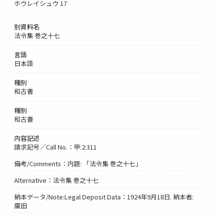
ホウレイシュウ 17
別資料名
法令集 巻之十七
言語
日本語
種別
和古書
種別
和古書
内容記述
請求記号／Call No.：甲:2:311
備考/Comments：内題: 「法令集 巻之十七」
Alternative：法令集 巻之十七
納本データ/Note:Legal Deposit Data：1924年9月18日. 納本者:
廣田