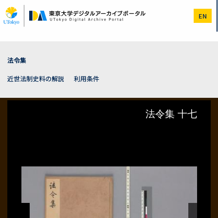
メ
イ
EN
ン
コ
ン
テ
ン
法令集
ツ
に
近世法制史料の解説
利用条件
移
動