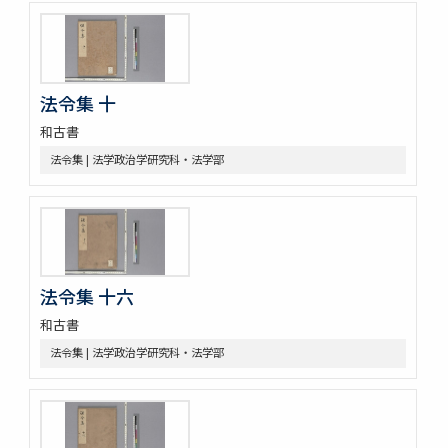
[樺山家文書 第2巻]
[樺山家文書 第3巻]
[樺山家文書 第4巻]
九条公爵家旧蔵古典籍
令義解
法令集 十
園太暦
和古書
親長卿記
法令集 | 法学政治学研究科・法学部
元長卿記
令集解[甲:2:1147]
康富記
古代中世法制史料
中世法制史料
御成敗式目関係古写本群
法令集 十六
御成敗式目 [極書あり]
貞永式目新編追加
和古書
室町幕府法制史料
法令集 | 法学政治学研究科・法学部
令義解・令集解写本・刊本群
令集解[甲:2:100]
令集解[甲:2:101]
令集解[甲:2:342]