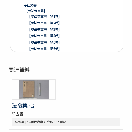
寺社文書
[参鈷寺文書]
[参鈷寺文書 第1巻]
[参鈷寺文書 第2巻]
[参鈷寺文書 第3巻]
[参鈷寺文書 第4巻]
[参鈷寺文書 第5巻]
[参鈷寺文書 第6巻]
[参鈷寺文書 第7巻]
[参鈷寺文書 第8巻]
関連資料
楽翁公旧蔵／参鈷寺文書留 完
[城東寺文書]
綸旨五通[城東寺文書 第1巻]
[城東寺文書 第2巻]
高野山寶光院文書
売券類
法令集 七
[中世沽券状など貼り交ぜ]
和古書
武家文書
[樺山家文書]
法令集 | 法学政治学研究科・法学部
[樺山家文書 第1巻]