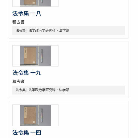
令集解[甲:2:670]
令集解[甲:2:671]
法令集 十八
令集解[甲:2:1147]
令集解[甲:2:1155]
和古書
令集解[甲:2:1355]
法令集 | 法学政治学研究科・法学部
令集解[甲:2:2043]
令集解[甲:2:2364]
令義解
近世史料
遠山家記録残闕
豊田友直日記
法令集 十九
三井家伝遺書
和古書
昌平紀事
宮崎益次郎日記
法令集 | 法学政治学研究科・法学部
江戸幕府関係史料
御代官手かがみ
御勝手方御定書并伺之上被仰渡候書付
奥坊主組頭記録
佐野堀田家関係史料
堀田家記録
法令集 十四
堀田家記録 公私緊要