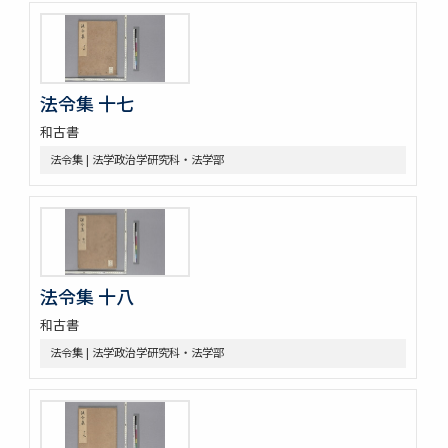
[樺山家文書 第2巻]
[樺山家文書 第3巻]
[樺山家文書 第4巻]
九条公爵家旧蔵古典籍
令義解
法令集 十七
園太暦
和古書
親長卿記
法令集 | 法学政治学研究科・法学部
元長卿記
令集解[甲:2:1147]
康富記
古代中世法制史料
中世法制史料
御成敗式目関係古写本群
法令集 十八
御成敗式目 [極書あり]
貞永式目新編追加
和古書
室町幕府法制史料
法令集 | 法学政治学研究科・法学部
令義解・令集解写本・刊本群
令集解[甲:2:100]
令集解[甲:2:101]
令集解[甲:2:342]