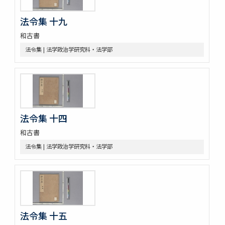
令集解[甲:2:670]
令集解[甲:2:671]
法令集 十九
令集解[甲:2:1147]
令集解[甲:2:1155]
和古書
令集解[甲:2:1355]
法令集 | 法学政治学研究科・法学部
令集解[甲:2:2043]
令集解[甲:2:2364]
令義解
近世史料
遠山家記録残闕
豊田友直日記
法令集 十四
三井家伝遺書
和古書
昌平紀事
宮崎益次郎日記
法令集 | 法学政治学研究科・法学部
江戸幕府関係史料
御代官手かがみ
御勝手方御定書并伺之上被仰渡候書付
奥坊主組頭記録
佐野堀田家関係史料
堀田家記録
法令集 十五
堀田家記録 公私緊要