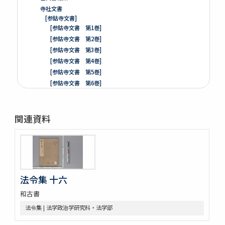
寺社文書
[参鈷寺文書]
[参鈷寺文書 第1巻]
[参鈷寺文書 第2巻]
[参鈷寺文書 第3巻]
[参鈷寺文書 第4巻]
[参鈷寺文書 第5巻]
[参鈷寺文書 第6巻]
[参鈷寺文書 第7巻]
[参鈷寺文書 第8巻]
関連資料
楽翁公旧蔵／参鈷寺文書留 完
[城東寺文書]
綸旨五通[城東寺文書 第1巻]
[城東寺文書 第2巻]
高野山寶光院文書
売券類
法令集 十六
[中世沽券状など貼り交ぜ]
和古書
武家文書
[樺山家文書]
法令集 | 法学政治学研究科・法学部
[樺山家文書 第1巻]