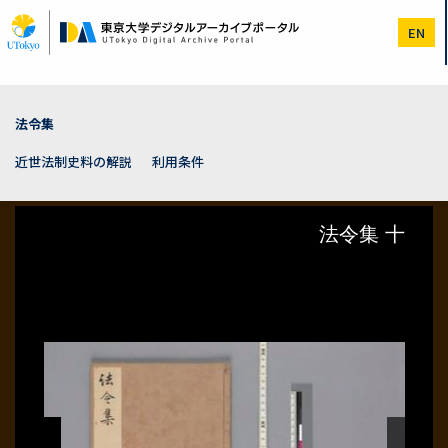
メ
イ
EN
ン
コ
ン
テ
ン
法令集
ツ
に
近世法制史料の解説
利用条件
移
動