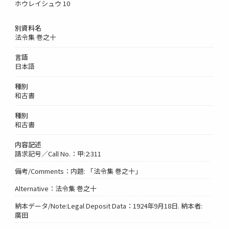
ホウレイシュウ 10
別資料名
法令集 巻之十
言語
日本語
種別
和古書
種別
和古書
内容記述
請求記号／Call No.：甲:2:311
備考/Comments：内題: 「法令集 巻之十」
Alternative：法令集 巻之十
納本データ/Note:Legal Deposit Data：1924年9月18日. 納本者:
廣田