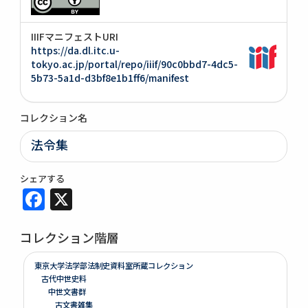
IIIFマニフェストURI
https://da.dl.itc.u-
tokyo.ac.jp/portal/repo/iiif/90c0bbd7-4dc5-
5b73-5a1d-d3bf8e1b1ff6/manifest
コレクション名
法令集
シェアする
Facebook
X
コレクション階層
東京大学法学部法制史資料室所蔵コレクション
古代中世史料
中世文書群
古文書雑集