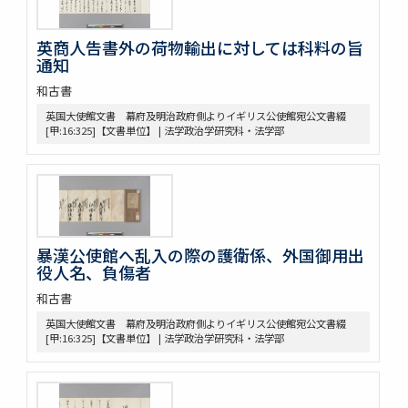
令集解[甲:2:1355]
令集解[甲:2:2043]
英商人告書外の荷物輸出に対しては科料の旨
令集解[甲:2:2364]
通知
令義解
和古書
近世史料
遠山家記録残闕
英国大使館文書 幕府及明治政府側よりイギリス公使館宛公文書綴
[甲:16:325]【文書単位】 | 法学政治学研究科・法学部
豊田友直日記
三井家伝遺書
昌平紀事
宮崎益次郎日記
江戸幕府関係史料
御代官手かがみ
暴漢公使館へ乱入の際の護衛係、外国御用出
御勝手方御定書并伺之上被仰渡候書付
役人名、負傷者
奥坊主組頭記録
佐野堀田家関係史料
和古書
堀田家記録
英国大使館文書 幕府及明治政府側よりイギリス公使館宛公文書綴
堀田家記録 公私緊要
[甲:16:325]【文書単位】 | 法学政治学研究科・法学部
佐野年寄分限帳
大成有司心得
武蔵国下奈良村吉田市右衛門家文書