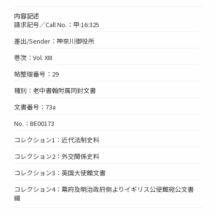
内容記述
請求記号／Call No.：甲:16:325
差出/Sender：神奈川御役所
巻次：Vol. XIII
帖整理番号：29
種別：老中書翰附属同封文書
文書番号：73a
No.：BE00173
コレクション1：近代法制史料
コレクション2：外交関係史料
コレクション3：英国大使館文書
コレクション4：幕府及明治政府側よりイギリス公使館宛公文書
綴