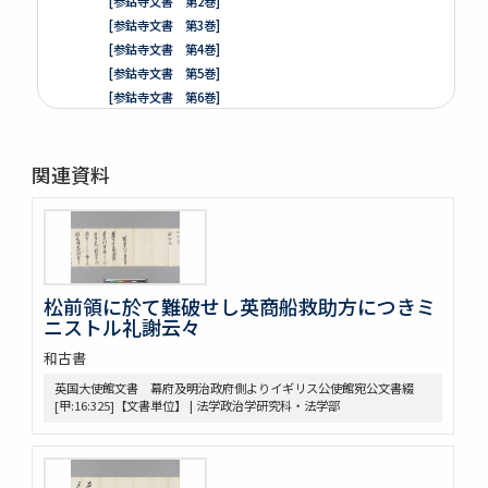
[参鈷寺文書 第2巻]
[参鈷寺文書 第3巻]
[参鈷寺文書 第4巻]
[参鈷寺文書 第5巻]
[参鈷寺文書 第6巻]
[参鈷寺文書 第7巻]
[参鈷寺文書 第8巻]
関連資料
楽翁公旧蔵／参鈷寺文書留 完
[城東寺文書]
綸旨五通[城東寺文書 第1巻]
[城東寺文書 第2巻]
高野山寶光院文書
売券類
松前領に於て難破せし英商船救助方につきミ
[中世沽券状など貼り交ぜ]
ニストル礼謝云々
武家文書
和古書
[樺山家文書]
[樺山家文書 第1巻]
英国大使館文書 幕府及明治政府側よりイギリス公使館宛公文書綴
[甲:16:325]【文書単位】 | 法学政治学研究科・法学部
[樺山家文書 第2巻]
[樺山家文書 第3巻]
[樺山家文書 第4巻]