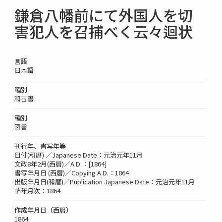
鎌倉八幡前にて外国人を切
害犯人を召捕べく云々迴状
言語
日本語
種別
和古書
種別
図書
刊行年、書写年等
日付(和暦) ／Japanese Date：元治元年11月
文政8年2月(西暦)／A.D.：[1864]
書写年月日 (西暦)／Copying A.D.：1864
出版年月日(和暦)／Publication Japanese Date：元治元年11月
帖年月次：1864
作成年月日（西暦）
1864