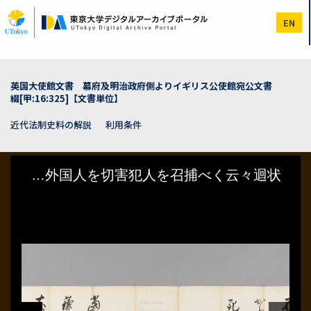
メ
イ
EN
ン
コ
ン
テ
ン
英国大使館文書 幕府及明治政府側よりイギリス公使館宛公文書
ツ
綴[甲:16:325]【文書単位】
に
移
近代法制史料の解説
利用条件
動