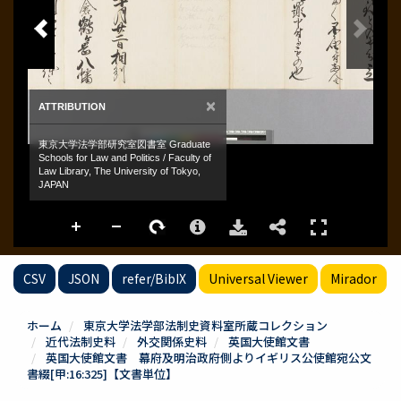
CSV
JSON
refer/BibIX
Universal Viewer
Mirador
ホーム
東京大学法学部法制史資料室所蔵コレクション
近代法制史料
外交関係史料
英国大使館文書
英国大使館文書 幕府及明治政府側よりイギリス公使館宛公文
書綴[甲:16:325]【文書単位】