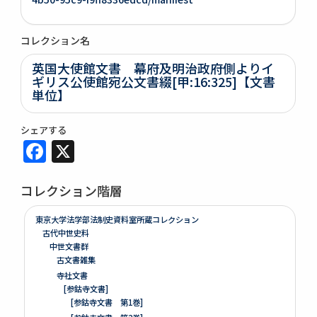
コレクション名
英国大使館文書 幕府及明治政府側よりイ
ギリス公使館宛公文書綴[甲:16:325]【文書
単位】
シェアする
Facebook
X
コレクション階層
東京大学法学部法制史資料室所蔵コレクション
古代中世史料
中世文書群
古文書雑集
寺社文書
[参鈷寺文書]
[参鈷寺文書 第1巻]