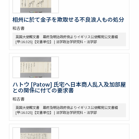
九条公爵家旧蔵古典籍
令義解
園太暦
相州に於て金子を欺取せる不良浪人もの処分
親長卿記
元長卿記
和古書
令集解[甲:2:1147]
英国大使館文書 幕府及明治政府側よりイギリス公使館宛公文書綴
康富記
[甲:16:325]【文書単位】 | 法学政治学研究科・法学部
古代中世法制史料
中世法制史料
御成敗式目関係古写本群
御成敗式目 [極書あり]
貞永式目新編追加
室町幕府法制史料
ハトウ [Patow] 氏宅へ日本商人乱入及加部屋
との関係に付ての要求書
令義解・令集解写本・刊本群
令集解[甲:2:100]
和古書
令集解[甲:2:101]
英国大使館文書 幕府及明治政府側よりイギリス公使館宛公文書綴
令集解[甲:2:342]
[甲:16:325]【文書単位】 | 法学政治学研究科・法学部
令集解[甲:2:670]
令集解[甲:2:671]
令集解[甲:2:1147]
令集解[甲:2:1155]