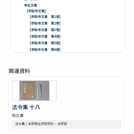
寺社文書
[参鈷寺文書]
[参鈷寺文書 第1巻]
[参鈷寺文書 第2巻]
[参鈷寺文書 第3巻]
[参鈷寺文書 第4巻]
[参鈷寺文書 第5巻]
[参鈷寺文書 第6巻]
[参鈷寺文書 第7巻]
[参鈷寺文書 第8巻]
関連資料
楽翁公旧蔵／参鈷寺文書留 完
[城東寺文書]
綸旨五通[城東寺文書 第1巻]
[城東寺文書 第2巻]
高野山寶光院文書
売券類
法令集 十八
[中世沽券状など貼り交ぜ]
和古書
武家文書
[樺山家文書]
法令集 | 法学政治学研究科・法学部
[樺山家文書 第1巻]