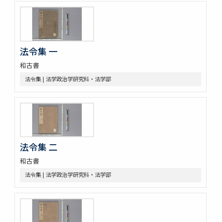
[樺山家文書 第2巻]
[樺山家文書 第3巻]
[樺山家文書 第4巻]
九条公爵家旧蔵古典籍
令義解
法令集 一
園太暦
和古書
親長卿記
法令集 | 法学政治学研究科・法学部
元長卿記
令集解[甲:2:1147]
康富記
古代中世法制史料
中世法制史料
御成敗式目関係古写本群
法令集 二
御成敗式目 [極書あり]
貞永式目新編追加
和古書
室町幕府法制史料
法令集 | 法学政治学研究科・法学部
令義解・令集解写本・刊本群
令集解[甲:2:100]
令集解[甲:2:101]
令集解[甲:2:342]