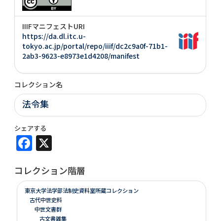
IIIFマニフェストURI
https://da.dl.itc.u-
tokyo.ac.jp/portal/repo/iiif/dc2c9a0f-71b1-
2ab3-9623-e8973e1d4208/manifest
コレクション名
法令集
シェアする
Facebook
X
コレクション階層
東京大学法学部法制史資料室所蔵コレクション
古代中世史料
中世文書群
古文書雑集