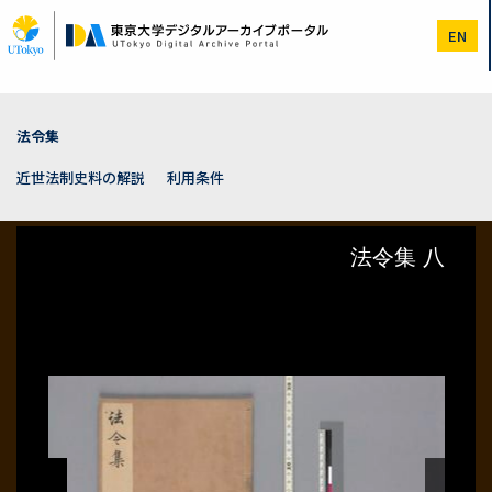
メ
イ
EN
ン
コ
ン
テ
ン
法令集
ツ
に
近世法制史料の解説
利用条件
移
動