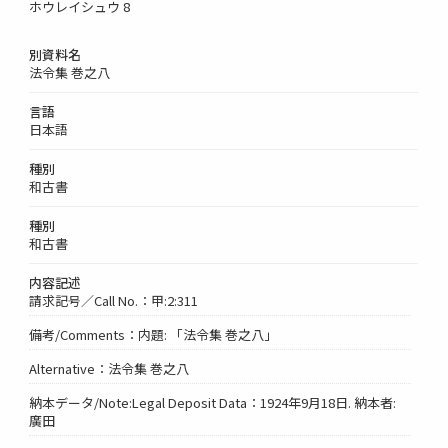
ホウレイシュウ 8
別資料名
法令集 巻之八
言語
日本語
種別
和古書
種別
和古書
内容記述
請求記号／Call No.：甲:2:311
備考/Comments：内題: 「法令集 巻之八」
Alternative：法令集 巻之八
納本データ/Note:Legal Deposit Data：1924年9月18日. 納本者:
廣田