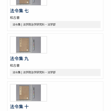
令集解[甲:2:670]
令集解[甲:2:671]
法令集 七
令集解[甲:2:1147]
令集解[甲:2:1155]
和古書
令集解[甲:2:1355]
法令集 | 法学政治学研究科・法学部
令集解[甲:2:2043]
令集解[甲:2:2364]
令義解
近世史料
遠山家記録残闕
豊田友直日記
法令集 九
三井家伝遺書
和古書
昌平紀事
宮崎益次郎日記
法令集 | 法学政治学研究科・法学部
江戸幕府関係史料
御代官手かがみ
御勝手方御定書并伺之上被仰渡候書付
奥坊主組頭記録
佐野堀田家関係史料
堀田家記録
法令集 十
堀田家記録 公私緊要