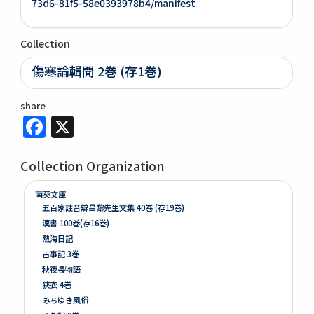
73d6-81f5-58e0393978b4/manifest
Collection
傷寒論輯聞 2巻 (存1巻)
share
Facebook
X
Collection Organization
南葵文庫
五百家註音辯昌黎先生文集 40巻 (存19巻)
漢書 100巻(存16巻)
熱海日記
古事記 3巻
秋夜長物語
狹衣 4巻
みちゆき風俗