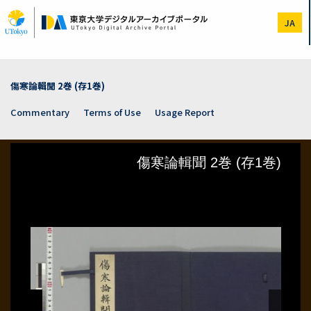
Skip
to
JA
main
content
傷寒論輯聞 2巻 (存1巻)
Commentary
Terms of Use
Usage Report