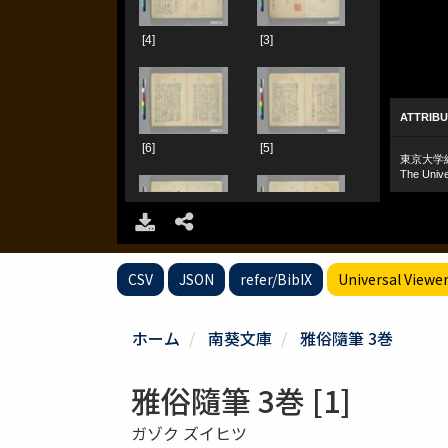
CSV
JSON
refer/BibIX
Universal Viewe
ホーム
南葵文庫
雅俗隨筆 3巻
雅俗隨筆 3巻 [1]
ガゾク ズイヒツ