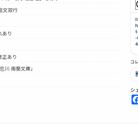
注文双行
h
t
れあり
-
4
修正あり
コ
伊恴川 南葵文庫」
シ