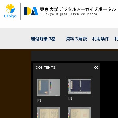
メ
イ
ン
コ
ン
テ
ン
雅俗隨筆 3巻
資料の解説
利用条件
ツ
に
移
動