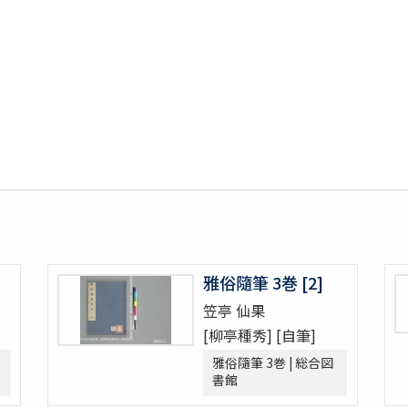
雅俗隨筆 3巻 [2]
笠亭 仙果
[柳亭種秀] [自筆]
雅俗隨筆 3巻 | 総合図
書館