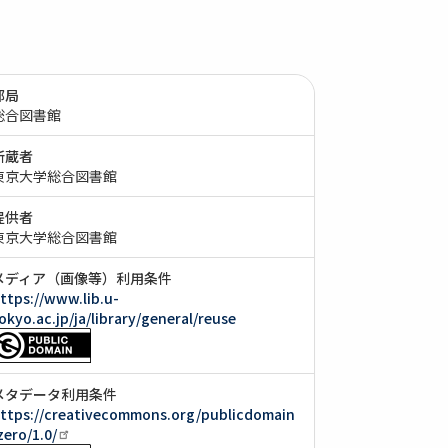
部局
総合図書館
所蔵者
東京大学総合図書館
提供者
東京大学総合図書館
メディア（画像等）利用条件
ttps://www.lib.u-
okyo.ac.jp/ja/library/general/reuse
メタデータ利用条件
ttps://creativecommons.org/publicdomain
zero/1.0/