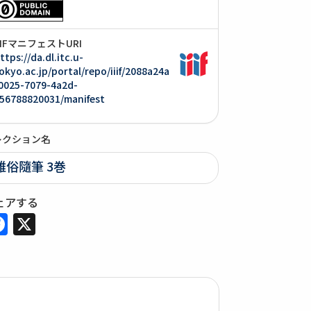
IIIFマニフェストURI
ttps://da.dl.itc.u-
okyo.ac.jp/portal/repo/iiif/2088a24a
0025-7079-4a2d-
56788820031/manifest
レクション名
雅俗隨筆 3巻
ェアする
Facebook
X