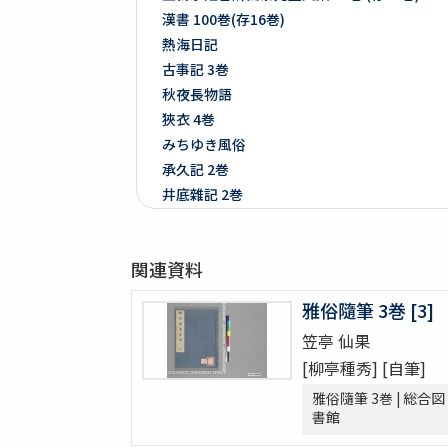
漢書 100巻(存16巻)
熱海日記
古事記 3巻
秋夜長物語
狹衣 4巻
みちゆき風俗
承久記 2巻
井底雜記 2巻
文久三癸亥年正月ヨリ九月初メ日雜書
遍照發揮性靈集 10巻
関連資料
附音増廣古註蒙求 3巻
四體千字文
雅俗隨筆 3巻 [3]
天地萬物造化論
笠亭 仙果
新刻増校切用正音郷談雜字大全 2巻 (存1巻)
[柳亭種秀] [自筆]
黍稷稲粱辧
松の落葉 (存4巻)
雅俗隨筆 3巻 | 総合図
書館
節用集 2巻
倭意三百首