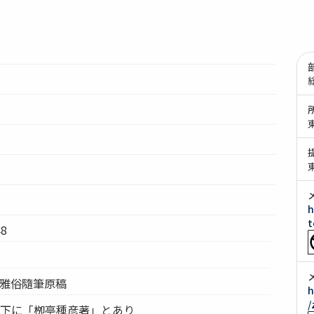
h
t
8
 雅俗隨筆原稿
h
/
題下に「栁亭種彦著」とあり