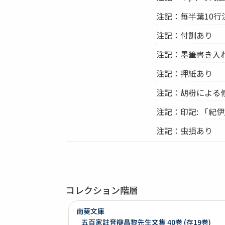
注記：毎半葉10行
注記：付訓あり
注記：墨筆書き入
注記：押紙あり
注記：胡粉による
注記：印記: 「紀
注記：虫損あり
コレクション階層
南葵文庫
五百家註音辯昌黎先生文集 40巻 (存19巻)