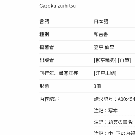
Gazoku zuihitsu
言語
日本語
種別
和古書
編著者
笠亭 仙果
出版者
[柳亭種秀] [自筆]
刊行年、書写年等
[江戸末期]
形態
3冊
内容記述
請求記号：A00:454
注記：写本
注記：題簽の書名:
注記：中, 下の内