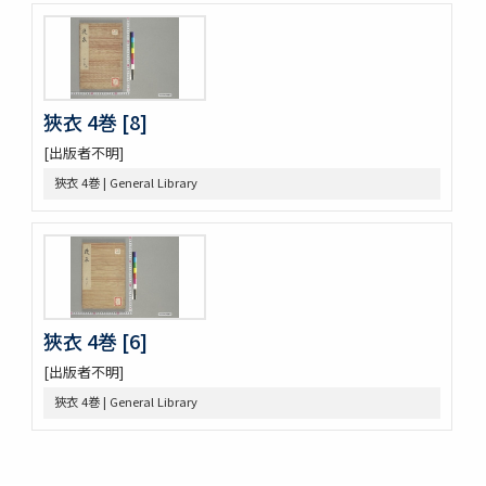
鷹桐之卷抜書
伊勢千句註
元禄版東海道驛路記
つれつれ草拾遺
卜養狂哥集 2巻
狹衣 4巻 [8]
播州舊記
[出版者不明]
四季物語
すみよし物語
狹衣 4巻 | General Library
本朝續文粹 13巻
紀伊國牟婁郡色川村色川氏藏文書
樋口殿之記 3巻
大鏡 (存2巻)
壬戌羇旅漫録 2巻
明徳記 3巻
狹衣 4巻 [6]
四神地名録 9巻附録1巻
薩摩國風土記
[出版者不明]
金仙寺殿記録残闕
狹衣 4巻 | General Library
﨑鎮八絶
隠秘録 5巻
上月記外諸家系図
曾文定公全集 20巻首1巻末1巻