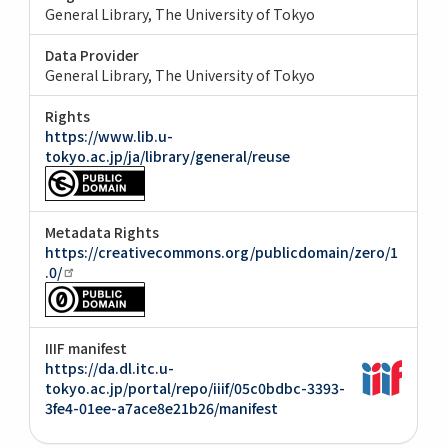
General Library, The University of Tokyo
Data Provider
General Library, The University of Tokyo
Rights
https://www.lib.u-
tokyo.ac.jp/ja/library/general/reuse
Metadata Rights
https://creativecommons.org/publicdomain/zero/1
.0/
IIIF manifest
https://da.dl.itc.u-
tokyo.ac.jp/portal/repo/iiif/05c0bdbc-3393-
3fe4-01ee-a7ace8e21b26/manifest