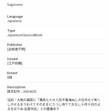
Sagoromo
Language
Japanese
Type
JapaneseClassicalBook
Publisher
[出版者不明]
Issued
[江戸前期]
Extent
8冊
Description
請求記号：A00:4035
注記：大尾の識語に「寛政七とせ八月平春海ぬしか古夲もて考へ
しかせるをうわえてそのままにうつし侍りておなし十月十日のよ
るをはりぬ 出雲光氐」との墨書あり