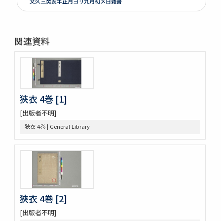
文久三癸亥年正月ヨリ九月初メ日雜書
遍照發揮性靈集 10巻
附音増廣古註蒙求 3巻
四體千字文
関連資料
天地萬物造化論
新刻増校切用正音郷談雜字大全 2巻 (存1巻)
黍稷稲粱辧
松の落葉 (存4巻)
節用集 2巻
狹衣 4巻 [1]
倭意三百首
字鏡集 20巻
[出版者不明]
愚管鈔 7巻
狹衣 4巻 | General Library
尚書 13巻
懐風藻
摩訶般若波羅蜜經 30巻 (存5巻)
六根清浄大祓 . 神道大意
ますかゝみ 17巻
信長記 15巻
狹衣 4巻 [2]
建礼門院右京大夫家集 2巻
三國佛法傳通縁起 3巻
[出版者不明]
列子鬳齋口義 2巻