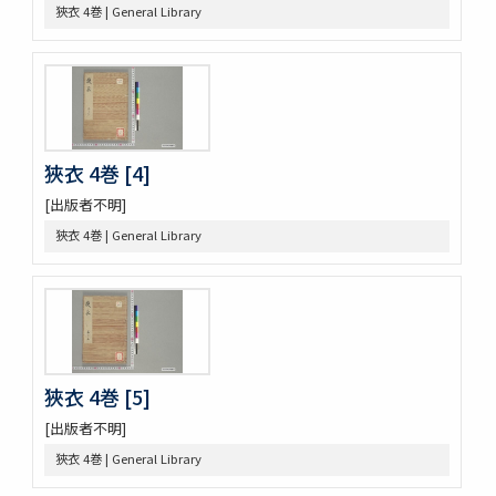
狹衣 4巻 | General Library
をみなへし 3巻
鴨長明方丈記之抄
なくさみ草 8巻
楊子雲集 3巻坿傳1巻
長恨歌 1巻坿傳1巻琵琶行1巻野馬臺詩1巻
一宮巡詣記抜粹 2巻 (存1巻)
花街漫録 2巻
狹衣 4巻 [4]
北女閭起原 3巻
[出版者不明]
日蓮聖人註画畫讃 5巻
狹衣 4巻 | General Library
をりをりくさ 4巻
増補洞房語園 2巻
高尾考
中家實録 (存19巻)
改元定記
源語秘訣
勢語圖説抄 5巻
狹衣 4巻 [5]
落窪物語 4巻
[出版者不明]
連哥證哥
法隆寺伽藍縁起并流記資財事
狹衣 4巻 | General Library
倭屋一家言 3巻