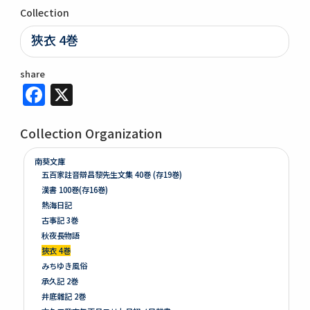
Collection
狹衣 4巻
share
Facebook
X
Collection Organization
南葵文庫
五百家註音辯昌黎先生文集 40巻 (存19巻)
漢書 100巻(存16巻)
熱海日記
古事記 3巻
秋夜長物語
狹衣 4巻
みちゆき風俗
承久記 2巻
井底雜記 2巻