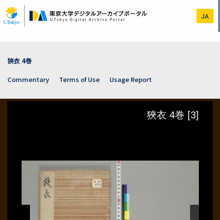
Skip
to
JA
main
content
狹衣 4巻
Commentary
Terms of Use
Usage Report