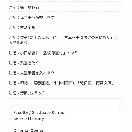
注記：毎半葉13行
注記：漢字平仮名交じり文
注記：古活字版
注記：卷第1之上の見返しに「此古本松平周防守の家にあり」と
の墨書あり
注記：小口貼紙に「活板 系圖付」とあり
注記：系圖を欠く
注記：朱墨筆書き入れあり
注記：印記: 「陽春廬記」(小中村清矩), 「紀伊恴川 南葵文庫」
注記：汚損, 虫損あり
Faculty / Graduate School
General Library
Original Owner