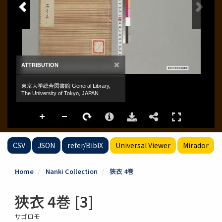
CSV
JSON
refer/BibIX
Universal Viewer
Mirador
Home
Nanki Collection
狹衣 4巻
狹衣 4巻 [3]
サゴロモ