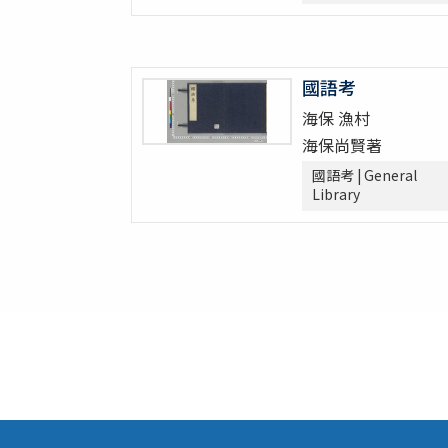
倭意三百首
字鏡集 20巻
愚管鈔 7巻
國語考
尚書 13巻
懐風藻
海保 漁村
摩訶般若波羅蜜經 30巻 (存5巻)
海保尚賢著
六根清浄大祓 . 神道大意
國語考 | General
ますかゝみ 17巻
Library
信長記 15巻
建礼門院右京大夫家集 2巻
三國佛法傳通縁起 3巻
列子鬳齋口義 2巻
をみなへし 3巻
鴨長明方丈記之抄
なくさみ草 8巻
楊子雲集 3巻坿傳1巻
長恨歌 1巻坿傳1巻琵琶行1巻野馬臺詩1巻
一宮巡詣記抜粹 2巻 (存1巻)