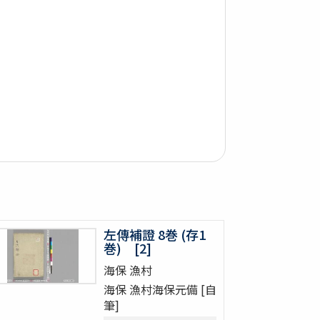
左傳補證 8巻 (存1
巻) [2]
海保 漁村
海保 漁村海保元備 [自
筆]