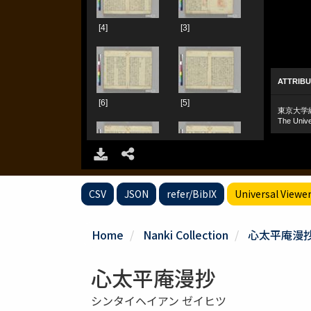
CSV
JSON
refer/BibIX
Universal Viewe
Home
Nanki Collection
心太平庵漫
心太平庵漫抄
シンタイヘイアン ゼイヒツ