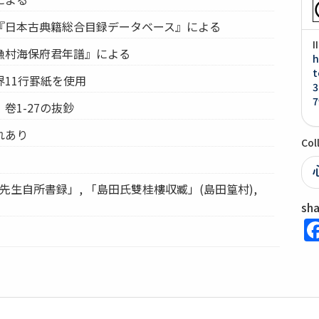
『日本古典籍総合目録データベース』による
I
漁村海保府君年譜』による
h
t
11行罫紙を使用
3
7
卷1-27の抜鈔
れあり
Col
保先生自所書録」, 「島田氏雙桂樓収臧」(島田篁村),
sh