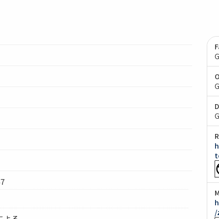
F
G
O
G
D
G
R
h
t
7
M
h
/
による