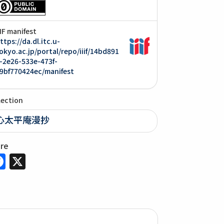
IIF manifest
ttps://da.dl.itc.u-
okyo.ac.jp/portal/repo/iiif/14bd891
-2e26-533e-473f-
9bf770424ec/manifest
lection
心太平庵漫抄
are
Facebook
X