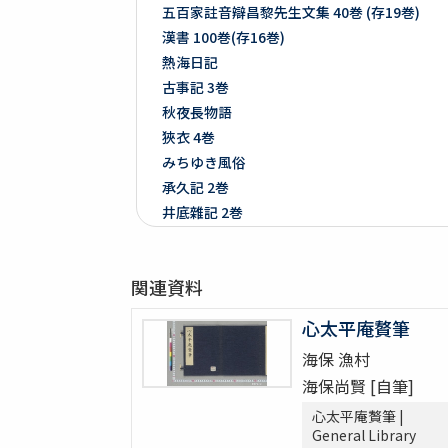
五百家註音辯昌黎先生文集 40巻 (存19巻)
漢書 100巻(存16巻)
熱海日記
古事記 3巻
秋夜長物語
狹衣 4巻
みちゆき風俗
承久記 2巻
井底雜記 2巻
文久三癸亥年正月ヨリ九月初メ日雜書
遍照發揮性靈集 10巻
関連資料
附音増廣古註蒙求 3巻
四體千字文
心太平庵贅筆
天地萬物造化論
海保 漁村
新刻増校切用正音郷談雜字大全 2巻 (存1巻)
海保尚賢 [自筆]
黍稷稲粱辧
松の落葉 (存4巻)
心太平庵贅筆 |
General Library
節用集 2巻