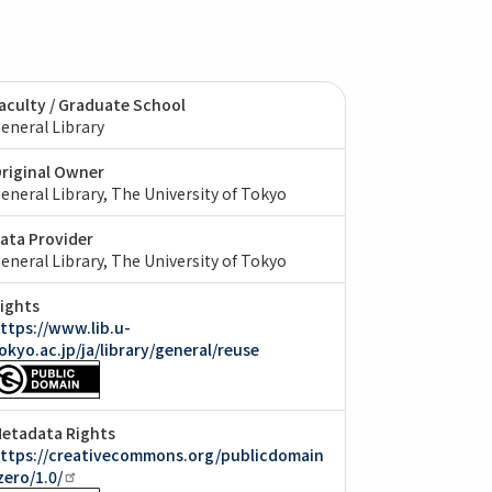
aculty / Graduate School
eneral Library
riginal Owner
eneral Library, The University of Tokyo
ata Provider
eneral Library, The University of Tokyo
ights
ttps://www.lib.u-
okyo.ac.jp/ja/library/general/reuse
etadata Rights
ttps://creativecommons.org/publicdomain
zero/1.0/