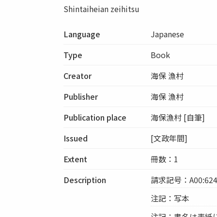
Shintaiheian zeihitsu
Language
Japanese
Type
Book
Creator
海保 漁村
Publisher
海保 漁村
Publication place
海保漁村 [自筆]
Issued
[文政年間]
Extent
冊数：1
Description
請求記号：A00:624
注記：写本
注記：書名は表紙