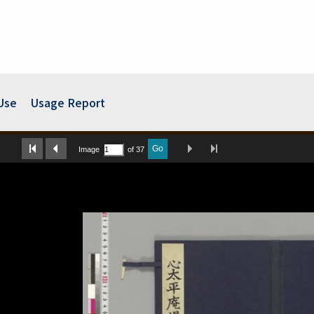
Use
Usage Report