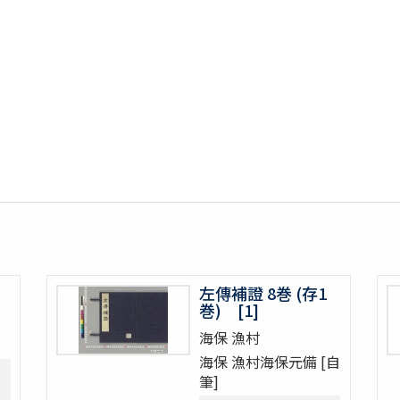
左傳補證 8巻 (存1
巻) [1]
海保 漁村
海保 漁村海保元備 [自
筆]