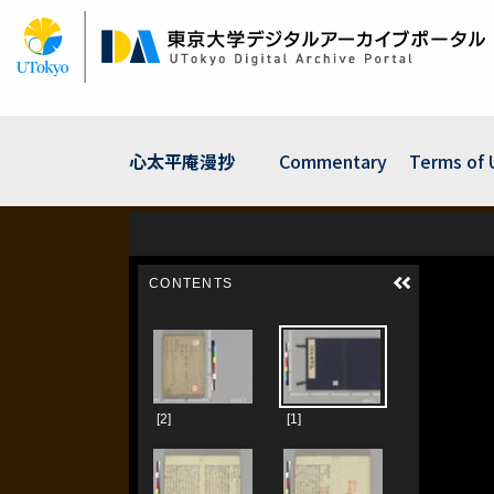
Skip
to
main
content
心太平庵漫抄
Commentary
Terms of 