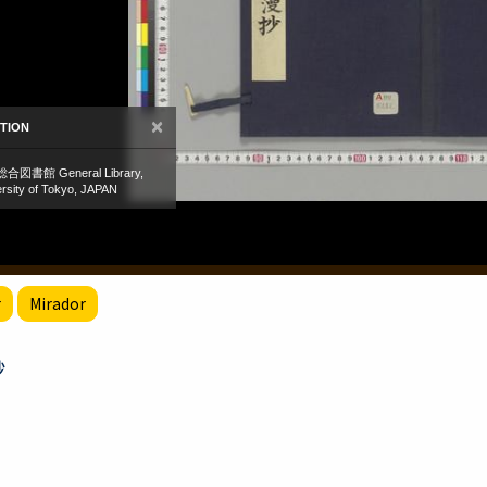
r
Mirador
抄