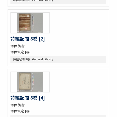
懐風藻
摩訶般若波羅蜜經 30巻 (存5巻)
六根清浄大祓 . 神道大意
ますかゝみ 17巻
信長記 15巻
建礼門院右京大夫家集 2巻
三國佛法傳通縁起 3巻
詩經記聞 8巻 [2]
列子鬳齋口義 2巻
海保 漁村
をみなへし 3巻
海保頼之 [写]
鴨長明方丈記之抄
詩經記聞 8巻 | General Library
なくさみ草 8巻
楊子雲集 3巻坿傳1巻
長恨歌 1巻坿傳1巻琵琶行1巻野馬臺詩1巻
一宮巡詣記抜粹 2巻 (存1巻)
花街漫録 2巻
北女閭起原 3巻
日蓮聖人註画畫讃 5巻
詩經記聞 8巻 [4]
をりをりくさ 4巻
海保 漁村
増補洞房語園 2巻
海保頼之 [写]
高尾考
中家實録 (存19巻)