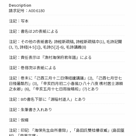
Description
請求記号：A00:6180
注記：写本
注記：書名は2の表紙による
注記：その他の表紙書名: 詩經新疏稿, 詩經新疏稿夲(1), 毛詩記聞
(3, 7), 詩経(4-5[1]), 毛詩(5[2]-6), 毛詩講義(8)
注記：責任表示は『漁村海保府君年譜』による
注記：巻冊次は表紙による
注記：巻末に「己酉三月十二日傳経廬講議」(2), 「己酉七月廿七
日殘暑酷烈」(3), 「辛亥四月初二小春風ひ八十八夜 樵村居士源頼
之永卿」(6), 「辛亥五月十七日雨後晴和」(7)とあり
注記：8の書名下部に「源稲村道人」とあり
注記：朱筆書き入れあり
注記：仮綴
注記：印記: 「海保先生自所書録」, 「島田氏雙桂樓収臧」(島田篁
村), 「南葵文庫」