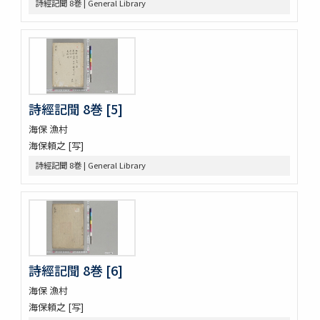
詩經記聞 8巻 | General Library
改元定記
源語秘訣
勢語圖説抄 5巻
落窪物語 4巻
連哥證哥
法隆寺伽藍縁起并流記資財事
詩經記聞 8巻 [5]
倭屋一家言 3巻
鷹桐之卷抜書
海保 漁村
伊勢千句註
海保頼之 [写]
元禄版東海道驛路記
詩經記聞 8巻 | General Library
つれつれ草拾遺
卜養狂哥集 2巻
播州舊記
四季物語
すみよし物語
本朝續文粹 13巻
紀伊國牟婁郡色川村色川氏藏文書
詩經記聞 8巻 [6]
樋口殿之記 3巻
海保 漁村
大鏡 (存2巻)
海保頼之 [写]
壬戌羇旅漫録 2巻