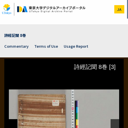
Skip
to
JA
main
content
詩經記聞 8巻
Commentary
Terms of Use
Usage Report