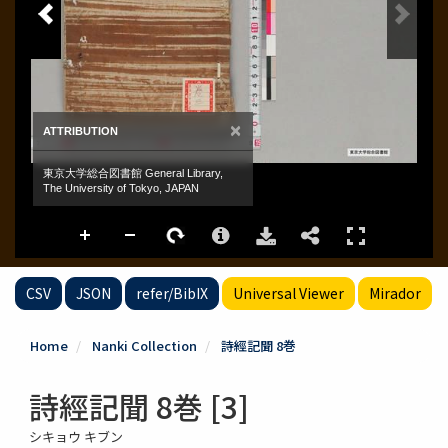
CSV
JSON
refer/BibIX
Universal Viewer
Mirador
Home
Nanki Collection
詩經記聞 8巻
詩經記聞 8巻 [3]
シキョウ キブン