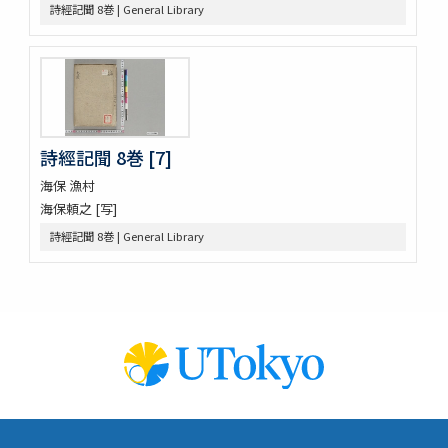
詩經記聞 8巻 | General Library
明徳記 3巻
四神地名録 9巻附録1巻
薩摩國風土記
金仙寺殿記録残闕
﨑鎮八絶
隠秘録 5巻
上月記外諸家系図
詩經記聞 8巻 [7]
曾文定公全集 20巻首1巻末1巻
海保 漁村
口逰
海保頼之 [写]
矢ひらき聞書
蟇目之口决
詩經記聞 8巻 | General Library
中車生死草白露
裝束拾要抄 2巻
犬追物圖説
古今位色便覧
傳經樓經説 (存1巻)
左傳筮義
新譯大西洋撿夫爾日本志圗解
太平記 40巻 (存12巻)
孟子 14巻