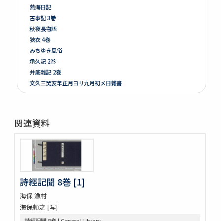
熱海日記
古事記 3巻
秋夜長物語
狹衣 4巻
みちゆき風俗
承久記 2巻
井底雜記 2巻
文久三癸亥年正月ヨリ九月初メ日雜書
遍照發揮性靈集 10巻
附音増廣古註蒙求 3巻
四體千字文
関連資料
天地萬物造化論
新刻増校切用正音郷談雜字大全 2巻 (存1巻)
黍稷稲粱辧
松の落葉 (存4巻)
節用集 2巻
詩經記聞 8巻 [1]
倭意三百首
字鏡集 20巻
海保 漁村
愚管鈔 7巻
海保頼之 [写]
尚書 13巻
詩經記聞 8巻 | General Library