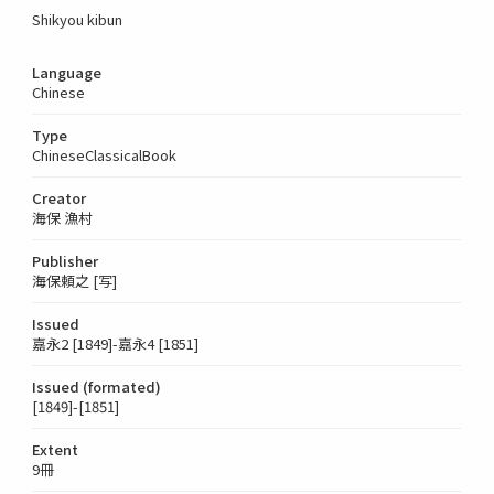
Shikyou kibun
Language
Chinese
Type
ChineseClassicalBook
Creator
海保 漁村
Publisher
海保頼之 [写]
Issued
嘉永2 [1849]-嘉永4 [1851]
Issued (formated)
[1849]-[1851]
Extent
9冊