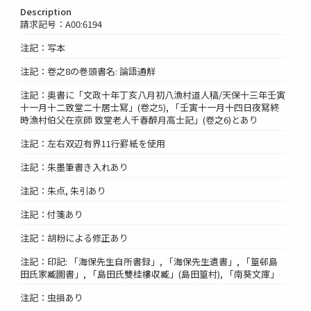
Description
請求記号：A00:6194
注記：写本
注記：卷之8の巻頭書名: 論語通觧
注記：奥書に「文政十年丁亥八月初八漁村道人稿/天保十三年壬寅
十一月十二致堂二十居士冩」(卷之5), 「壬寅十一月十四日夜冩終
時漁村伯父在京師 致堂老人千春醉月高士記」(卷之6)とあり
注記：左右双辺有界11行罫紙を使用
注記：朱墨筆書き入れあり
注記：朱点, 朱引あり
注記：付箋あり
注記：胡粉による修正あり
注記：印記: 「海保先生自所書録」, 「海保先生遺書」, 「篁邨島
田氏家臧圖書」, 「島田氏雙桂樓収臧」(島田篁村), 「南葵文庫」
注記：虫損あり