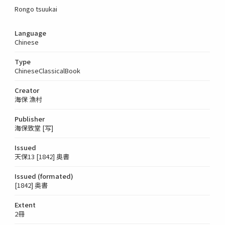
Rongo tsuukai
Language
Chinese
Type
ChineseClassicalBook
Creator
海保 漁村
Publisher
海保致堂 [写]
Issued
天保13 [1842] 奥書
Issued (formated)
[1842] 奥書
Extent
2冊