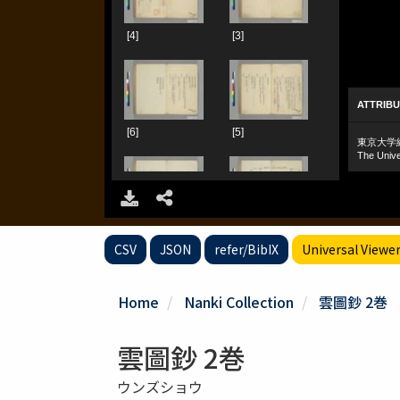
CSV
JSON
refer/BibIX
Universal Viewe
Home
Nanki Collection
雲圖鈔 2巻
雲圖鈔 2巻
ウンズショウ