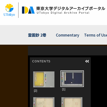
Skip
to
main
content
雲圖鈔 2巻
Commentary
Terms of Us