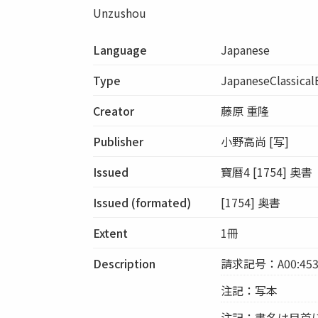
Unzushou
Language
Japanese
Type
JapaneseClassica
Creator
藤原 重隆
Publisher
小野高尚 [写]
Issued
寶暦4 [1754] 奥書
Issued (formated)
[1754] 奥書
Extent
1冊
Description
請求記号：A00:453
注記：写本
注記：書名は目首