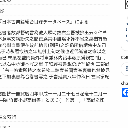
圖抄
I
『日本古典籍総合目録データベース』による
h
t
此書者故都督納言為藏人頭時故右金吾被抄出云々件草
7
不意事文籍紛失之間已爲其中雖爲才幹不省之身猶有愚
a
金吾御自書傳在故前納言(朝隆)之許仍所借請侍中左司
書銘于時永暦㝡初之年無射上旬之候也近代識者之家以之
而已 末葉左監門員外将車兼秝内給事藤原爲親在判」,
Col
比以右中丞御本写之畢 子細經被書載仍所写留也 工部尚
, 「右一帖素所持之本巻物二軸壹巻圖壹巻裏書也然披見
之下加裏書為合巻書写之 于旹延寶八年仲秋日 左官掌紀
sh
雲圖抄一冊寶暦四年甲戌十一月二十七日起毫十二月十
牛隱 竹叢小野高尚書」とあり(「竹叢」, 「高尚之印」
注文双行
れあり