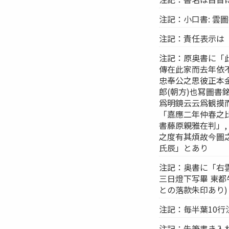
注記：小口書: 雲
注記：責任表示は
注記：原奥書に「
傳在此家而去年依
忠奉公之思彼正本
郎(朝方)也冩圖
爲明鏡云云爲観摸
「嘉應二年仲春之
書藤原親雅在判」
之度有其煩故今圖
氏辰」とあり
注記：奥書に「右
三日燈下写畢 東都
との落款朱印あり)
注記：毎半葉10行
注記：朱筆書き入