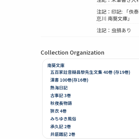
注記：印記: 「佚泰
恴川 南葵文庫」
注記：虫損あり
Collection Organization
南葵文庫
五百家註音辯昌黎先生文集 40巻 (存19巻)
漢書 100巻(存16巻)
熱海日記
古事記 3巻
秋夜長物語
狹衣 4巻
みちゆき風俗
承久記 2巻
井底雜記 2巻