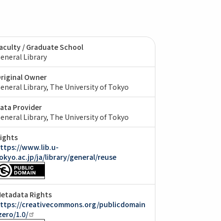
aculty / Graduate School
eneral Library
riginal Owner
eneral Library, The University of Tokyo
ata Provider
eneral Library, The University of Tokyo
ights
ttps://www.lib.u-
okyo.ac.jp/ja/library/general/reuse
etadata Rights
ttps://creativecommons.org/publicdomain
zero/1.0/