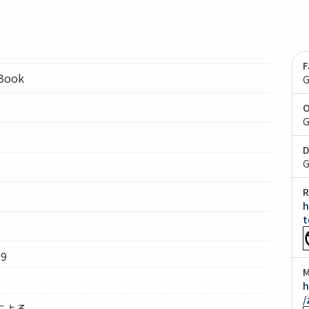
F
lBook
G
O
G
D
G
R
h
t
9
M
h
/
による