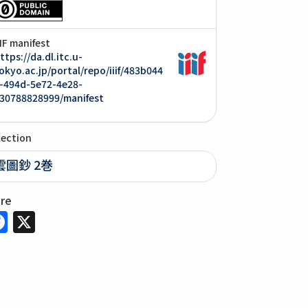
IIF manifest
ttps://da.dl.itc.u-
okyo.ac.jp/portal/repo/iiif/483b044
-494d-5e72-4e28-
30788828999/manifest
lection
雲圖鈔 2巻
are
Facebook
X