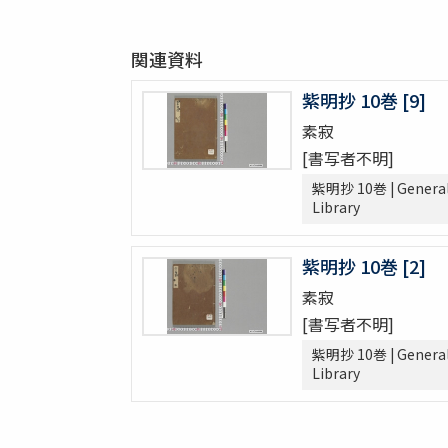
文久三癸亥年正月ヨリ九月初メ日雜書
遍照發揮性靈集 10巻
関連資料
附音増廣古註蒙求 3巻
四體千字文
紫明抄 10巻 [9]
天地萬物造化論
素寂
新刻増校切用正音郷談雜字大全 2巻 (存1巻)
[書写者不明]
黍稷稲粱辧
松の落葉 (存4巻)
紫明抄 10巻 | Genera
Library
節用集 2巻
倭意三百首
字鏡集 20巻
紫明抄 10巻 [2]
愚管鈔 7巻
素寂
尚書 13巻
[書写者不明]
懐風藻
紫明抄 10巻 | Genera
摩訶般若波羅蜜經 30巻 (存5巻)
Library
六根清浄大祓 . 神道大意
ますかゝみ 17巻
信長記 15巻