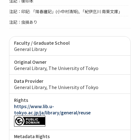
注記：後印本
注記：印記: 「陽春廬記」(小中村清矩), 「紀伊恴川 南葵文庫」
注記：虫損あり
Faculty / Graduate School
General Library
Original Owner
General Library, The University of Tokyo
Data Provider
General Library, The University of Tokyo
Rights
https://www.lib.u-
tokyo.ac.jp/ja/library/general/reuse
Metadata Rights