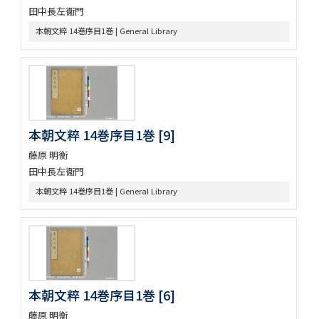
高尾考
田中長左衞門
中家實録 (存19巻)
本朝文粹 14巻序目1巻 | General Library
改元定記
源語秘訣
勢語圖説抄 5巻
落窪物語 4巻
連哥證哥
法隆寺伽藍縁起并流記資財事
本朝文粹 14巻序目1巻 [9]
倭屋一家言 3巻
鷹桐之卷抜書
藤原 明衡
伊勢千句註
田中長左衞門
元禄版東海道驛路記
本朝文粹 14巻序目1巻 | General Library
つれつれ草拾遺
卜養狂哥集 2巻
播州舊記
四季物語
すみよし物語
本朝續文粹 13巻
本朝文粹 14巻序目1巻 [6]
紀伊國牟婁郡色川村色川氏藏文書
樋口殿之記 3巻
藤原 明衡