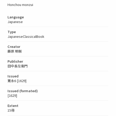
Honchou monzui
Language
Japanese
Type
JapaneseClassicalBook
Creator
藤原 明衡
Publisher
田中長左衞門
Issued
寛永6 [1629]
Issued (formated)
[1629]
Extent
15冊