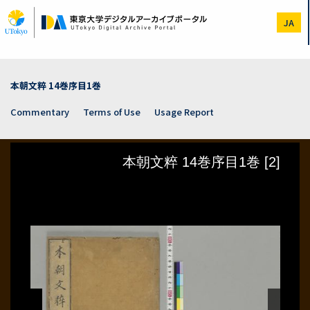
Skip
to
JA
main
content
本朝文粹 14巻序目1巻
Commentary
Terms of Use
Usage Report