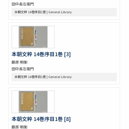
田中長左衞門
尚書 13巻
本朝文粹 14巻序目1巻 | General Library
懐風藻
摩訶般若波羅蜜經 30巻 (存5巻)
六根清浄大祓 . 神道大意
ますかゝみ 17巻
信長記 15巻
建礼門院右京大夫家集 2巻
三國佛法傳通縁起 3巻
本朝文粹 14巻序目1巻 [3]
列子鬳齋口義 2巻
藤原 明衡
をみなへし 3巻
田中長左衞門
鴨長明方丈記之抄
なくさみ草 8巻
本朝文粹 14巻序目1巻 | General Library
楊子雲集 3巻坿傳1巻
長恨歌 1巻坿傳1巻琵琶行1巻野馬臺詩1巻
一宮巡詣記抜粹 2巻 (存1巻)
花街漫録 2巻
北女閭起原 3巻
日蓮聖人註画畫讃 5巻
本朝文粹 14巻序目1巻 [8]
をりをりくさ 4巻
藤原 明衡
増補洞房語園 2巻