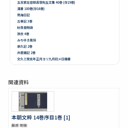
五百家註音辯昌黎先生文集 40巻 (存19巻)
漢書 100巻(存16巻)
熱海日記
古事記 3巻
秋夜長物語
狹衣 4巻
みちゆき風俗
承久記 2巻
井底雜記 2巻
文久三癸亥年正月ヨリ九月初メ日雜書
遍照發揮性靈集 10巻
附音増廣古註蒙求 3巻
四體千字文
関連資料
天地萬物造化論
新刻増校切用正音郷談雜字大全 2巻 (存1巻)
黍稷稲粱辧
松の落葉 (存4巻)
節用集 2巻
倭意三百首
本朝文粹 14巻序目1巻 [1]
字鏡集 20巻
藤原 明衡
愚管鈔 7巻