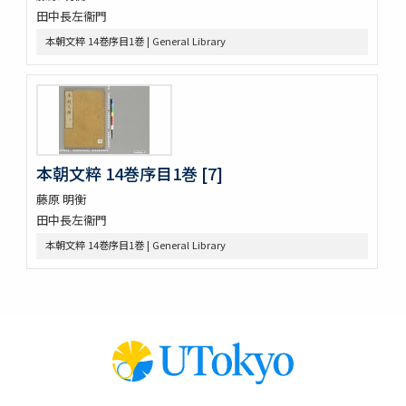
大鏡 (存2巻)
田中長左衞門
壬戌羇旅漫録 2巻
本朝文粹 14巻序目1巻 | General Library
明徳記 3巻
四神地名録 9巻附録1巻
薩摩國風土記
金仙寺殿記録残闕
﨑鎮八絶
隠秘録 5巻
上月記外諸家系図
本朝文粹 14巻序目1巻 [7]
曾文定公全集 20巻首1巻末1巻
藤原 明衡
口逰
田中長左衞門
矢ひらき聞書
蟇目之口决
本朝文粹 14巻序目1巻 | General Library
中車生死草白露
裝束拾要抄 2巻
犬追物圖説
古今位色便覧
傳經樓經説 (存1巻)
左傳筮義
新譯大西洋撿夫爾日本志圗解
太平記 40巻 (存12巻)