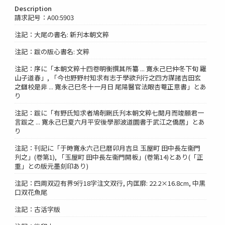
Description
請求記号：A00:5903
注記：大尾の書名: 新刋本朝文粹
注記：跋の版心書名: 文粹
注記：序に「本朝文粹十四卷明衡撰其所纂 ... 寛永己巳仲冬下旬 羅
山子道春」, 「今也野野村知求有志于學欲刋行之四方謀諸吉田玄
之讎校是非 ... 寛永己巳冬十一月日 尾陽醫官法眼杏菴正意書」とあ
り
注記：跋に「有野氏知求者鳩剞劂氏刋本朝文粹七閲月而竣願君一
言跋之 ... 寛永己巳夏六月平安後學那波道圜書于武江之僑居」とあ
り
注記：刊記に「于時寛永六己巳暦卯月吉旦 玉屋町 田中長左衞門
刋之」(卷第1), 「玉屋町 田中長左衞門開板」(卷第14)とあり(「正
重」との版元墨刻印あり)
注記：四周双辺有界9行18字注文双行, 内匡廓: 22.2×16.8cm, 中黒
口双花魚尾
注記：古活字版