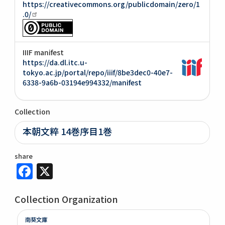
https://creativecommons.org/publicdomain/zero/1
.0/
IIIF manifest
https://da.dl.itc.u-
tokyo.ac.jp/portal/repo/iiif/8be3dec0-40e7-
6338-9a6b-03194e994332/manifest
Collection
本朝文粹 14巻序目1巻
share
Facebook
X
Collection Organization
南葵文庫