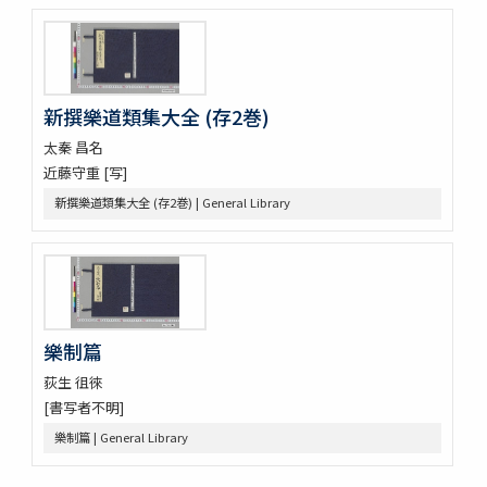
つれつれ草拾遺
卜養狂哥集 2巻
播州舊記
四季物語
新撰樂道類集大全 (存2巻)
すみよし物語
本朝續文粹 13巻
太秦 昌名
紀伊國牟婁郡色川村色川氏藏文書
近藤守重 [写]
樋口殿之記 3巻
新撰樂道類集大全 (存2巻) | General Library
大鏡 (存2巻)
壬戌羇旅漫録 2巻
明徳記 3巻
四神地名録 9巻附録1巻
薩摩國風土記
金仙寺殿記録残闕
樂制篇
﨑鎮八絶
荻生 徂徠
隠秘録 5巻
[書写者不明]
上月記外諸家系図
曾文定公全集 20巻首1巻末1巻
樂制篇 | General Library
口逰
矢ひらき聞書