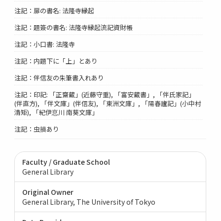
注記：扉の書名: 法隆寺縁起
注記：題簽の書名: 法隆寺縁起流記資財帳
注記：小口書: 法隆寺
注記：内題下に「上」とあり
注記：伴信友の朱筆書入れあり
注記：印記: 「正齋蔵」(近藤守重), 「富安蔵書」, 「伴氏家記」
(伴直方), 「伴文庫」(伴信友), 「東洲文庫」, 「陽春廬記」(小中村
清矩), 「紀伊恴川 南葵文庫」
注記：虫損あり
Faculty / Graduate School
General Library
Original Owner
General Library, The University of Tokyo