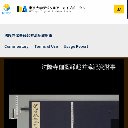
Skip
to
JA
main
content
法隆寺伽藍縁起并流記資財事
Commentary
Terms of Use
Usage Report