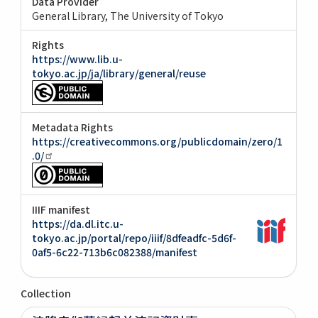
Data Provider
General Library, The University of Tokyo
Rights
https://www.lib.u-
tokyo.ac.jp/ja/library/general/reuse
Metadata Rights
https://creativecommons.org/publicdomain/zero/1
.0/
IIIF manifest
https://da.dl.itc.u-
tokyo.ac.jp/portal/repo/iiif/8dfeadfc-5d6f-
0af5-6c22-713b6c082388/manifest
Collection