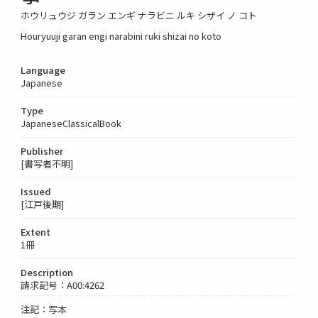
ホウリュウジ ガラン エンギ ナラビニ ルキ シザイ ノ コト
Houryuuji garan engi narabini ruki shizai no koto
Language
Japanese
Type
JapaneseClassicalBook
Publisher
[書写者不明]
Issued
[江戸後期]
Extent
1冊
Description
請求記号：A00:4262
注記：写本