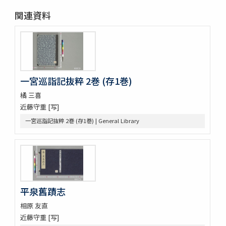
四體千字文
関連資料
天地萬物造化論
新刻増校切用正音郷談雜字大全 2巻 (存1巻)
黍稷稲粱辧
松の落葉 (存4巻)
節用集 2巻
倭意三百首
一宮巡詣記抜粹 2巻 (存1巻)
字鏡集 20巻
橘 三喜
愚管鈔 7巻
近藤守重 [写]
尚書 13巻
懐風藻
一宮巡詣記抜粹 2巻 (存1巻) | General Library
摩訶般若波羅蜜經 30巻 (存5巻)
六根清浄大祓 . 神道大意
ますかゝみ 17巻
信長記 15巻
建礼門院右京大夫家集 2巻
三國佛法傳通縁起 3巻
平泉舊蹟志
列子鬳齋口義 2巻
相原 友直
をみなへし 3巻
近藤守重 [写]
鴨長明方丈記之抄