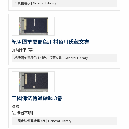
なくさみ草 8巻
平泉舊蹟志 | General Library
楊子雲集 3巻坿傳1巻
長恨歌 1巻坿傳1巻琵琶行1巻野馬臺詩1巻
一宮巡詣記抜粹 2巻 (存1巻)
花街漫録 2巻
北女閭起原 3巻
日蓮聖人註画畫讃 5巻
紀伊國牟婁郡色川村色川氏藏文書
をりをりくさ 4巻
加納諸平 [写]
増補洞房語園 2巻
紀伊國牟婁郡色川村色川氏藏文書 | General Library
高尾考
中家實録 (存19巻)
改元定記
源語秘訣
勢語圖説抄 5巻
落窪物語 4巻
三國佛法傳通縁起 3巻
連哥證哥
法隆寺伽藍縁起并流記資財事
凝然
倭屋一家言 3巻
[出版者不明]
鷹桐之卷抜書
三國佛法傳通縁起 3巻 | General Library
伊勢千句註
元禄版東海道驛路記