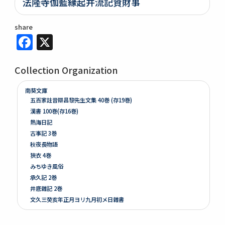
法隆寺伽藍縁起并流記資財事
share
Facebook
X
Collection Organization
南葵文庫
五百家註音辯昌黎先生文集 40巻 (存19巻)
漢書 100巻(存16巻)
熱海日記
古事記 3巻
秋夜長物語
狹衣 4巻
みちゆき風俗
承久記 2巻
井底雜記 2巻
文久三癸亥年正月ヨリ九月初メ日雜書
遍照發揮性靈集 10巻
附音増廣古註蒙求 3巻