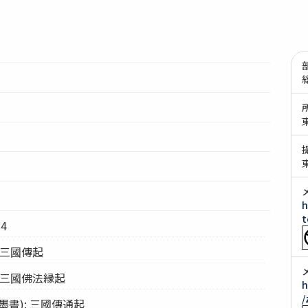
h
t
4
 三國傳起
 三國佛法縁起
h
/
書): 三國傳通起