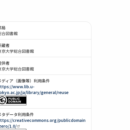
部局
総合図書館
所蔵者
東京大学総合図書館
提供者
東京大学総合図書館
メディア（画像等）利用条件
ttps://www.lib.u-
okyo.ac.jp/ja/library/general/reuse
メタデータ利用条件
ttps://creativecommons.org/publicdomain
zero/1.0/