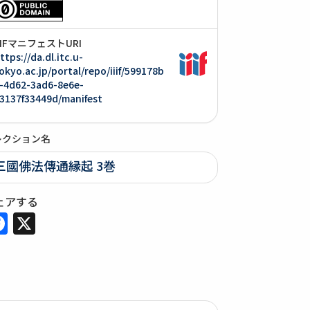
IIIFマニフェストURI
ttps://da.dl.itc.u-
okyo.ac.jp/portal/repo/iiif/599178b
-4d62-3ad6-8e6e-
3137f33449d/manifest
レクション名
三國佛法傳通縁起 3巻
ェアする
Facebook
X