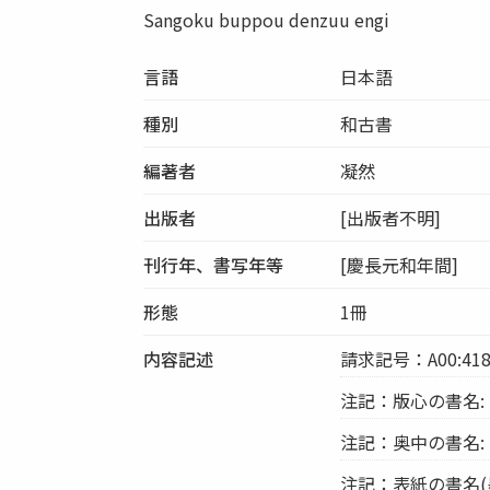
Sangoku buppou denzuu engi
言語
日本語
種別
和古書
編著者
凝然
出版者
[出版者不明]
刊行年、書写年等
[慶長元和年間]
形態
1冊
内容記述
請求記号：A00:418
注記：版心の書名:
注記：奥中の書名:
注記：表紙の書名(墨