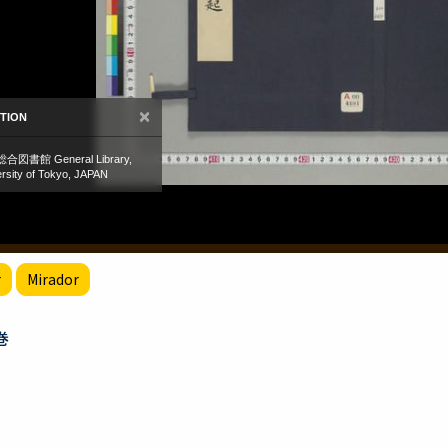
r
Mirador
巻