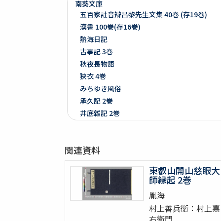
南葵文庫
五百家註音辯昌黎先生文集 40巻 (存19巻)
漢書 100巻(存16巻)
熱海日記
古事記 3巻
秋夜長物語
狹衣 4巻
みちゆき風俗
承久記 2巻
井底雜記 2巻
文久三癸亥年正月ヨリ九月初メ日雜書
遍照發揮性靈集 10巻
関連資料
附音増廣古註蒙求 3巻
四體千字文
東叡山開山慈眼大
天地萬物造化論
師縁起 2巻
新刻増校切用正音郷談雜字大全 2巻 (存1巻)
胤海
黍稷稲粱辧
村上善兵衛：村上嘉
松の落葉 (存4巻)
右衛門