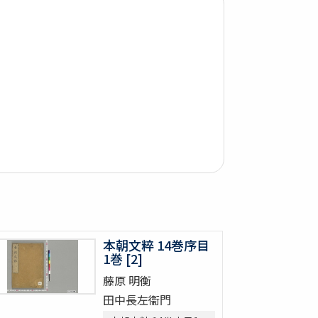
本朝文粹 14巻序目
1巻 [2]
藤原 明衡
田中長左衞門