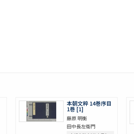
本朝文粹 14巻序目
1巻 [1]
藤原 明衡
田中長左衞門