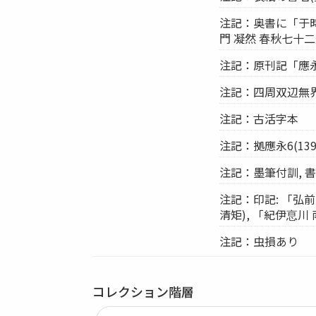
注記：奥書に「于
門 凝然 春秋七十
注記：原刊記「應
注記：四周双辺無界11
注記：古活字本
注記：拠應永6(13
注記：墨筆付訓, 
注記：印記: 「弘
清矩), 「紀伊恴川
注記：虫損あり
コレクション階層