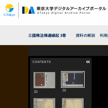
メ
イ
ン
コ
ン
テ
ン
三國佛法傳通縁起 3巻
資料の解説
利用
ツ
に
移
動