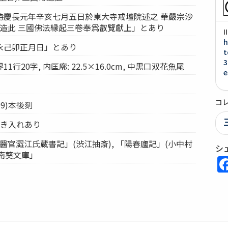
時慶長元年辛亥七月五日於東大寺戒壇院述之 華嚴宗沙
二造此 三國佛法縁起三卷奉爲叡覽獻上」とあり
h
永己卯正月日」とあり
t
3
行20字, 内匡廓: 22.5×16.0cm, 中黒口双花魚尾
e
コ
99)本後刻
書き入れあり
前醫官澀江氏蔵書記」(渋江抽斎), 「陽春廬記」(小中村
シ
 南葵文庫」