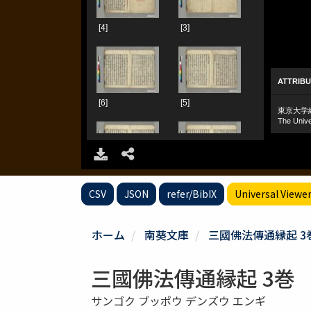
CSV
JSON
refer/BibIX
Universal Viewe
ホーム
南葵文庫
三國佛法傳通縁起 3
三國佛法傳通縁起 3巻
サンゴク ブッポウ デンズウ エンギ