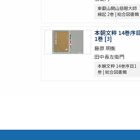
節用集 2巻
東叡山開山慈眼大師
倭意三百首
縁起 2巻 | 総合図書館
字鏡集 20巻
愚管鈔 7巻
本朝文粹 14巻序
尚書 13巻
1巻 [3]
懐風藻
藤原 明衡
摩訶般若波羅蜜經 30巻 (存5巻)
田中長左衞門
六根清浄大祓 . 神道大意
ますかゝみ 17巻
本朝文粹 14巻序目1
巻 | 総合図書館
信長記 15巻
建礼門院右京大夫家集 2巻
三國佛法傳通縁起 3巻
列子鬳齋口義 2巻
をみなへし 3巻
鴨長明方丈記之抄
なくさみ草 8巻
楊子雲集 3巻坿傳1巻
長恨歌 1巻坿傳1巻琵琶行1巻野馬臺詩1巻