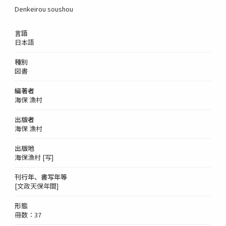
Denkeirou soushou
言語
日本語
種別
図書
編著者
海保 漁村
出版者
海保 漁村
出版地
海保漁村 [写]
刊行年、書写年等
[文政天保年間]
形態
冊数：37