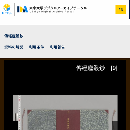
メ
イ
EN
ン
コ
ン
テ
ン
傳經廬叢鈔
ツ
に
資料の解説
利用条件
利用報告
移
動