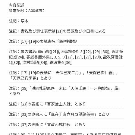
内容記述
請求記号：A00:6252
注記：写本
注記：書名及び責任表示は[31]の巻頭及び小口書による
注記：[17]-[19]の表紙書名: 傳經樓叢鈔
注記：扉の書名: 學山録([21]), 林屋筆記1-3([22], [29]-[30]), 硯北筆
記2([24]), 春嵐書屋外集1, 3, 5, 9([33], [35], [23], [28]), 能改齋漫録
1([32]), 漁村筆記([34]), 紺珠集4([36])
注記：[17]-[19]の表紙に「天保己亥二月」, 「天保己亥仲春」,
「天保己亥季春」とあり
注記：[25]「湛園札記原序」末に「天保壬辰十一月朔鈔録 元備」
とあり
注記：[23]の表紙に「百家堂主人録」とあり
注記：[33]の奥書末に「嵗在丁亥六月既望論兼書」とあり
注記：[37]の表紙に「文政丙戌仲秋」とあり
注記：[9], [11]-[12]は版心下部に「玉巌堂」とある左右双辺有界