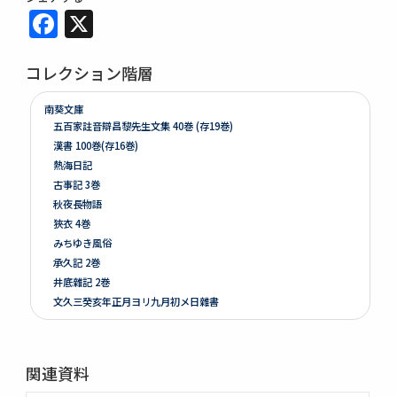
Facebook
X
コレクション階層
南葵文庫
五百家註音辯昌黎先生文集 40巻 (存19巻)
漢書 100巻(存16巻)
熱海日記
古事記 3巻
秋夜長物語
狹衣 4巻
みちゆき風俗
承久記 2巻
井底雜記 2巻
文久三癸亥年正月ヨリ九月初メ日雜書
遍照發揮性靈集 10巻
附音増廣古註蒙求 3巻
四體千字文
関連資料
天地萬物造化論