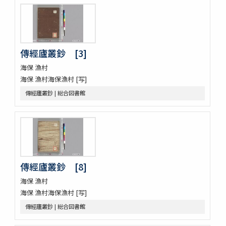
一宮巡詣記抜粹 2巻 (存1巻)
花街漫録 2巻
北女閭起原 3巻
日蓮聖人註画畫讃 5巻
傳經廬叢鈔 [3]
をりをりくさ 4巻
増補洞房語園 2巻
海保 漁村
高尾考
海保 漁村海保漁村 [写]
中家實録 (存19巻)
傳經廬叢鈔 | 総合図書館
改元定記
源語秘訣
勢語圖説抄 5巻
落窪物語 4巻
連哥證哥
法隆寺伽藍縁起并流記資財事
倭屋一家言 3巻
傳經廬叢鈔 [8]
鷹桐之卷抜書
海保 漁村
伊勢千句註
海保 漁村海保漁村 [写]
元禄版東海道驛路記
傳經廬叢鈔 | 総合図書館
つれつれ草拾遺
卜養狂哥集 2巻