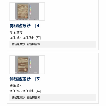
播州舊記
四季物語
すみよし物語
本朝續文粹 13巻
紀伊國牟婁郡色川村色川氏藏文書
傳經廬叢鈔 [4]
樋口殿之記 3巻
海保 漁村
大鏡 (存2巻)
海保 漁村海保漁村 [写]
壬戌羇旅漫録 2巻
明徳記 3巻
傳經廬叢鈔 | 総合図書館
四神地名録 9巻附録1巻
薩摩國風土記
金仙寺殿記録残闕
﨑鎮八絶
隠秘録 5巻
上月記外諸家系図
傳經廬叢鈔 [5]
曾文定公全集 20巻首1巻末1巻
海保 漁村
口逰
海保 漁村海保漁村 [写]
矢ひらき聞書
蟇目之口决
傳經廬叢鈔 | 総合図書館
中車生死草白露
裝束拾要抄 2巻