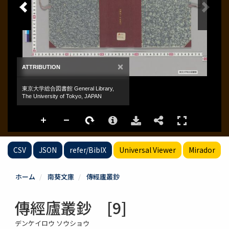
CSV
JSON
refer/BibIX
Universal Viewer
Mirador
ホーム
南葵文庫
傳經廬叢鈔
傳經廬叢鈔 [9]
デンケイロウ ソウショウ