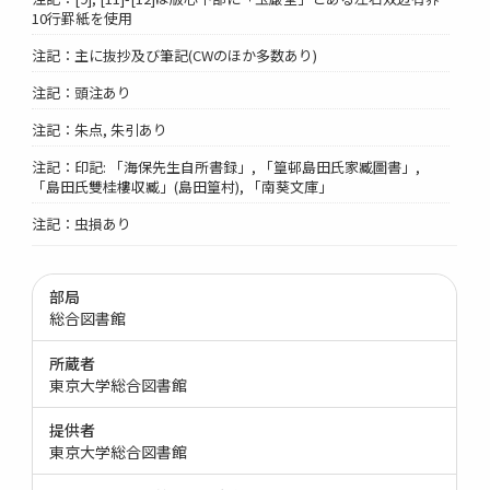
10行罫紙を使用
注記：主に抜抄及び筆記(CWのほか多数あり)
注記：頭注あり
注記：朱点, 朱引あり
注記：印記: 「海保先生自所書録」, 「篁邨島田氏家臧圖書」,
「島田氏雙桂樓収臧」(島田篁村), 「南葵文庫」
注記：虫損あり
部局
総合図書館
所蔵者
東京大学総合図書館
提供者
東京大学総合図書館