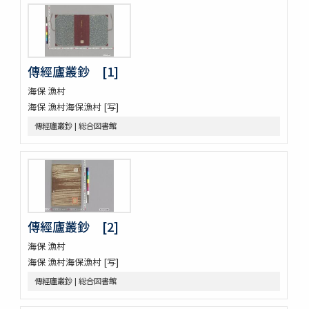
新刻増校切用正音郷談雜字大全 2巻 (存1巻)
黍稷稲粱辧
松の落葉 (存4巻)
節用集 2巻
倭意三百首
傳經廬叢鈔 [1]
字鏡集 20巻
海保 漁村
愚管鈔 7巻
海保 漁村海保漁村 [写]
尚書 13巻
懐風藻
傳經廬叢鈔 | 総合図書館
摩訶般若波羅蜜經 30巻 (存5巻)
六根清浄大祓 . 神道大意
ますかゝみ 17巻
信長記 15巻
建礼門院右京大夫家集 2巻
三國佛法傳通縁起 3巻
傳經廬叢鈔 [2]
列子鬳齋口義 2巻
をみなへし 3巻
海保 漁村
鴨長明方丈記之抄
海保 漁村海保漁村 [写]
なくさみ草 8巻
傳經廬叢鈔 | 総合図書館
楊子雲集 3巻坿傳1巻
長恨歌 1巻坿傳1巻琵琶行1巻野馬臺詩1巻