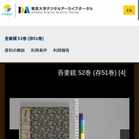
メ
イ
EN
ン
コ
ン
テ
ン
吾妻鏡 52巻 (存51巻)
ツ
に
資料の解説
利用条件
利用報告
移
動