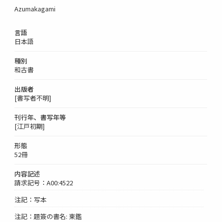
Azumakagami
言語
日本語
種別
和古書
出版者
[書写者不明]
刊行年、書写年等
[江戸初期]
形態
52冊
内容記述
請求記号：A00:4522
注記：写本
注記：題簽の書名: 東鑑