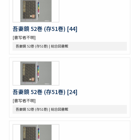
黍稷稲粱辧
松の落葉 (存4巻)
節用集 2巻
倭意三百首
吾妻鏡 52巻 (存51巻) [44]
字鏡集 20巻
[書写者不明]
愚管鈔 7巻
尚書 13巻
吾妻鏡 52巻 (存51巻) | 総合図書館
懐風藻
摩訶般若波羅蜜經 30巻 (存5巻)
六根清浄大祓 . 神道大意
ますかゝみ 17巻
信長記 15巻
建礼門院右京大夫家集 2巻
吾妻鏡 52巻 (存51巻) [24]
三國佛法傳通縁起 3巻
[書写者不明]
列子鬳齋口義 2巻
をみなへし 3巻
吾妻鏡 52巻 (存51巻) | 総合図書館
鴨長明方丈記之抄
なくさみ草 8巻
楊子雲集 3巻坿傳1巻
長恨歌 1巻坿傳1巻琵琶行1巻野馬臺詩1巻