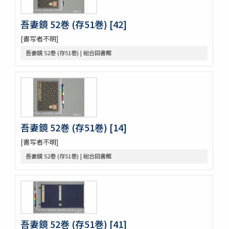
一宮巡詣記抜粹 2巻 (存1巻)
花街漫録 2巻
吾妻鏡 52巻 (存51巻) [42]
北女閭起原 3巻
日蓮聖人註画畫讃 5巻
[書写者不明]
をりをりくさ 4巻
吾妻鏡 52巻 (存51巻) | 総合図書館
増補洞房語園 2巻
高尾考
中家實録 (存19巻)
改元定記
源語秘訣
勢語圖説抄 5巻
吾妻鏡 52巻 (存51巻) [14]
落窪物語 4巻
連哥證哥
[書写者不明]
法隆寺伽藍縁起并流記資財事
吾妻鏡 52巻 (存51巻) | 総合図書館
倭屋一家言 3巻
鷹桐之卷抜書
伊勢千句註
元禄版東海道驛路記
つれつれ草拾遺
卜養狂哥集 2巻
吾妻鏡 52巻 (存51巻) [41]
播州舊記