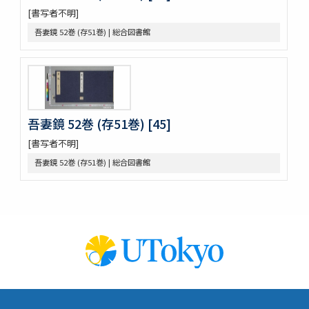
[書写者不明]
四季物語
すみよし物語
吾妻鏡 52巻 (存51巻) | 総合図書館
本朝續文粹 13巻
紀伊國牟婁郡色川村色川氏藏文書
樋口殿之記 3巻
大鏡 (存2巻)
壬戌羇旅漫録 2巻
明徳記 3巻
吾妻鏡 52巻 (存51巻) [45]
四神地名録 9巻附録1巻
[書写者不明]
薩摩國風土記
吾妻鏡 52巻 (存51巻) | 総合図書館
金仙寺殿記録残闕
﨑鎮八絶
隠秘録 5巻
上月記外諸家系図
曾文定公全集 20巻首1巻末1巻
口逰
矢ひらき聞書
蟇目之口决
中車生死草白露
裝束拾要抄 2巻