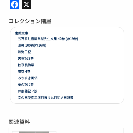
Facebook
X
コレクション階層
南葵文庫
五百家註音辯昌黎先生文集 40巻 (存19巻)
漢書 100巻(存16巻)
熱海日記
古事記 3巻
秋夜長物語
狹衣 4巻
みちゆき風俗
承久記 2巻
井底雜記 2巻
文久三癸亥年正月ヨリ九月初メ日雜書
遍照發揮性靈集 10巻
附音増廣古註蒙求 3巻
四體千字文
関連資料
天地萬物造化論
新刻増校切用正音郷談雜字大全 2巻 (存1巻)