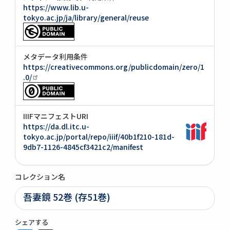
https://www.lib.u-
tokyo.ac.jp/ja/library/general/reuse
メタデータ利用条件
https://creativecommons.org/publicdomain/zero/1
.0/
IIIFマニフェストURI
https://da.dl.itc.u-
tokyo.ac.jp/portal/repo/iiif/40b1f210-181d-
9db7-1126-4845cf3421c2/manifest
コレクション名
吾妻鏡 52巻 (存51巻)
シェアする