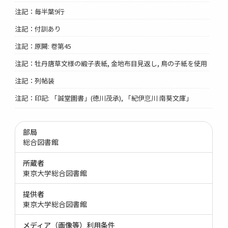
注記：毎半葉9行
注記：付訓あり
注記：原闕: 卷第45
注記：牡丹唐草文様の緞子表紙, 金地布目見返し, 鳥の子紙を使用
注記：列帖装
注記：印記: 「誠堂圖書」(徳川茂承), 「紀伊恴川 南葵文庫」
部局
総合図書館
所蔵者
東京大学総合図書館
提供者
東京大学総合図書館
メディア（画像等）利用条件