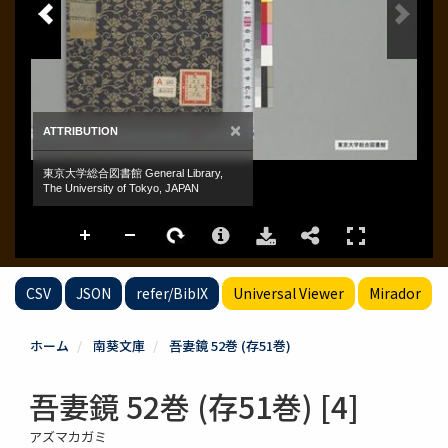
CSV
JSON
refer/BibIX
Universal Viewer
Mirador
ホーム
南葵文庫
吾妻鏡 52巻 (存51巻)
吾妻鏡 52巻 (存51巻) [4]
アズマカガミ