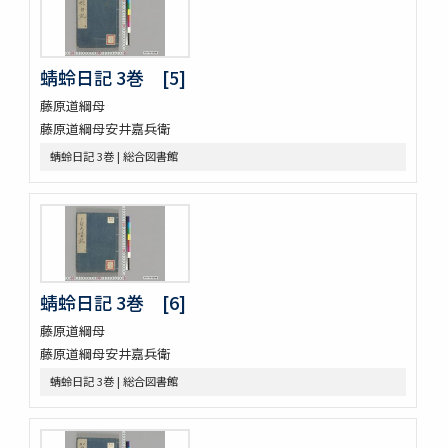
落窪物語 4巻
連哥證哥
法隆寺伽藍縁起并流記資財事
倭屋一家言 3巻
蜻蛉日記 3巻 [5]
鷹桐之卷抜書
藤原道綱母
伊勢千句註
藤原道綱母安井嘉兵衛
元禄版東海道驛路記
蜻蛉日記 3巻 | 総合図書館
つれつれ草拾遺
卜養狂哥集 2巻
播州舊記
四季物語
すみよし物語
本朝續文粹 13巻
紀伊國牟婁郡色川村色川氏藏文書
蜻蛉日記 3巻 [6]
樋口殿之記 3巻
藤原道綱母
大鏡 (存2巻)
藤原道綱母安井嘉兵衛
壬戌羇旅漫録 2巻
明徳記 3巻
蜻蛉日記 3巻 | 総合図書館
四神地名録 9巻附録1巻
薩摩國風土記
金仙寺殿記録残闕