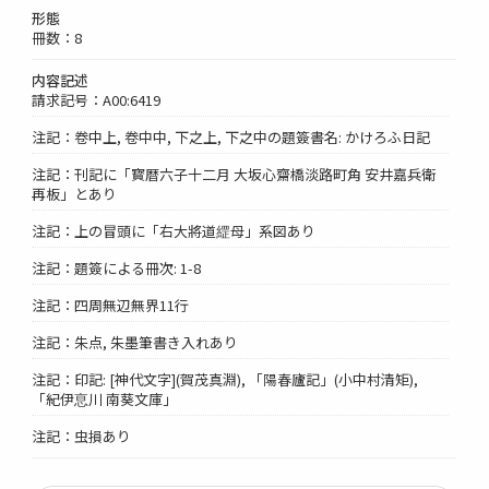
形態
冊数：8
内容記述
請求記号：A00:6419
注記：卷中上, 卷中中, 下之上, 下之中の題簽書名: かけろふ日記
注記：刊記に「寳暦六子十二月 大坂心齋橋淡路町角 安井嘉兵衛
再板」とあり
注記：上の冒頭に「右大將道䌉母」系図あり
注記：題簽による冊次: 1-8
注記：四周無辺無界11行
注記：朱点, 朱墨筆書き入れあり
注記：印記: [神代文字](賀茂真淵), 「陽春廬記」(小中村清矩),
「紀伊恴川 南葵文庫」
注記：虫損あり