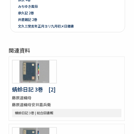
みちゆき風俗
承久記 2巻
井底雜記 2巻
文久三癸亥年正月ヨリ九月初メ日雜書
遍照發揮性靈集 10巻
附音増廣古註蒙求 3巻
四體千字文
関連資料
天地萬物造化論
新刻増校切用正音郷談雜字大全 2巻 (存1巻)
黍稷稲粱辧
松の落葉 (存4巻)
節用集 2巻
倭意三百首
蜻蛉日記 3巻 [2]
字鏡集 20巻
藤原道綱母
愚管鈔 7巻
藤原道綱母安井嘉兵衛
尚書 13巻
懐風藻
蜻蛉日記 3巻 | 総合図書館
摩訶般若波羅蜜經 30巻 (存5巻)
六根清浄大祓 . 神道大意
ますかゝみ 17巻