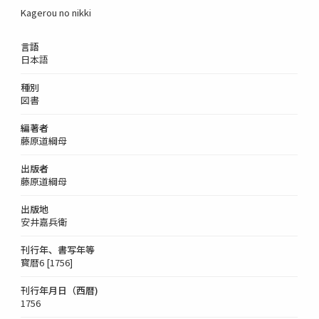
Kagerou no nikki
言語
日本語
種別
図書
編著者
藤原道綱母
出版者
藤原道綱母
出版地
安井嘉兵衛
刊行年、書写年等
寳暦6 [1756]
刊行年月日（西暦)
1756