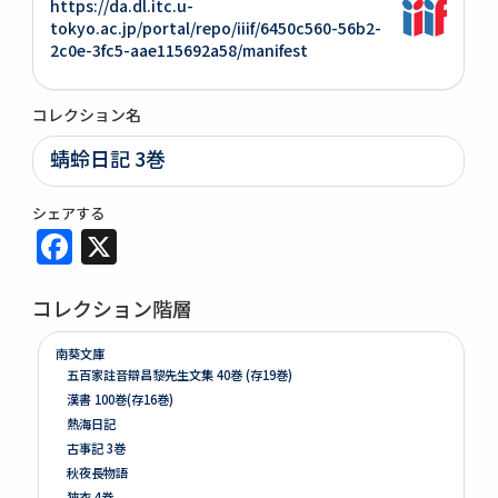
https://da.dl.itc.u-
tokyo.ac.jp/portal/repo/iiif/6450c560-56b2-
2c0e-3fc5-aae115692a58/manifest
コレクション名
蜻蛉日記 3巻
シェアする
Facebook
X
コレクション階層
南葵文庫
五百家註音辯昌黎先生文集 40巻 (存19巻)
漢書 100巻(存16巻)
熱海日記
古事記 3巻
秋夜長物語
狹衣 4巻