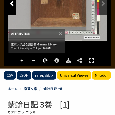
CSV
JSON
refer/BibIX
Universal Viewer
Mirador
ホーム
南葵文庫
蜻蛉日記 3巻
蜻蛉日記 3巻 [1]
カゲロウ ノ ニッキ