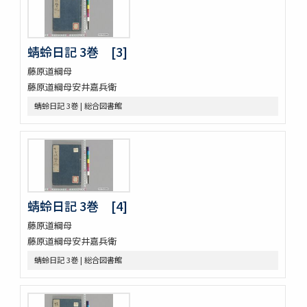
信長記 15巻
建礼門院右京大夫家集 2巻
三國佛法傳通縁起 3巻
蜻蛉日記 3巻 [3]
列子鬳齋口義 2巻
をみなへし 3巻
藤原道綱母
鴨長明方丈記之抄
藤原道綱母安井嘉兵衛
なくさみ草 8巻
蜻蛉日記 3巻 | 総合図書館
楊子雲集 3巻坿傳1巻
長恨歌 1巻坿傳1巻琵琶行1巻野馬臺詩1巻
一宮巡詣記抜粹 2巻 (存1巻)
花街漫録 2巻
北女閭起原 3巻
日蓮聖人註画畫讃 5巻
蜻蛉日記 3巻 [4]
をりをりくさ 4巻
増補洞房語園 2巻
藤原道綱母
高尾考
藤原道綱母安井嘉兵衛
中家實録 (存19巻)
蜻蛉日記 3巻 | 総合図書館
改元定記
源語秘訣
勢語圖説抄 5巻