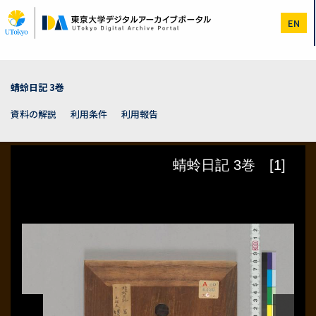
メ
イ
EN
ン
コ
ン
テ
ン
蜻蛉日記 3巻
ツ
に
資料の解説
利用条件
利用報告
移
動