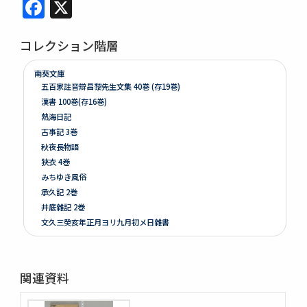
Facebook
X
コレクション階層
南葵文庫
五百家註音辯昌黎先生文集 40巻 (存19巻)
漢書 100巻(存16巻)
熱海日記
古事記 3巻
秋夜長物語
狹衣 4巻
みちゆき風俗
承久記 2巻
井底雜記 2巻
文久三癸亥年正月ヨリ九月初メ日雜書
遍照發揮性靈集 10巻
附音増廣古註蒙求 3巻
四體千字文
関連資料
天地萬物造化論
新刻増校切用正音郷談雜字大全 2巻 (存1巻)