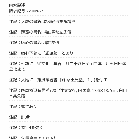
内容記述
請求記号：A00:6243
注記：大尾の書名: 春秋經傳集解増註
注記：題簽の書名: 増註春秋左氏傳
注記：版心の書名: 増註左傳
注記：版心下部に「雄風館」とあり
注記：刊語に「從文化三年春三月二十八日至同四年三月七日脱稿
畢 とあり
注記：大尾に「雄風館著書目録 冢田氏塾」(1丁)を付す
注記：四周双辺有界9行20字注文双行, 内匡廓: 19.6×13.7cm, 白口
単黒魚尾
注記：頭注あり
注記：訓点付
注記：卷1-4を欠く
注記：朱墨筆書き入れあり