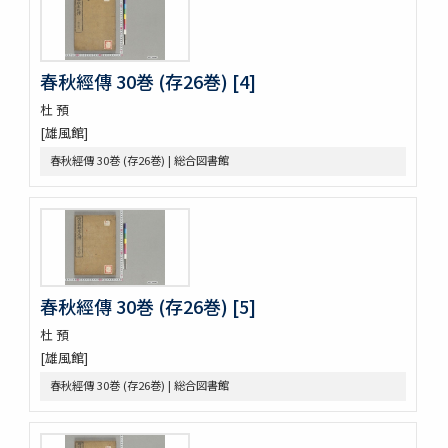
花街漫録 2巻
北女閭起原 3巻
日蓮聖人註画畫讃 5巻
春秋經傳 30巻 (存26巻) [4]
をりをりくさ 4巻
杜 預
増補洞房語園 2巻
[雄風館]
高尾考
中家實録 (存19巻)
春秋經傳 30巻 (存26巻) | 総合図書館
改元定記
源語秘訣
勢語圖説抄 5巻
落窪物語 4巻
連哥證哥
法隆寺伽藍縁起并流記資財事
春秋經傳 30巻 (存26巻) [5]
倭屋一家言 3巻
鷹桐之卷抜書
杜 預
伊勢千句註
[雄風館]
元禄版東海道驛路記
春秋經傳 30巻 (存26巻) | 総合図書館
つれつれ草拾遺
卜養狂哥集 2巻
播州舊記