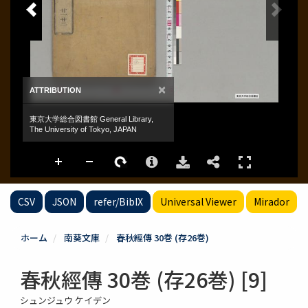
CSV
JSON
refer/BibIX
Universal Viewer
Mirador
ホーム
南葵文庫
春秋經傳 30巻 (存26巻)
春秋經傳 30巻 (存26巻) [9]
シュンジュウ ケイデン