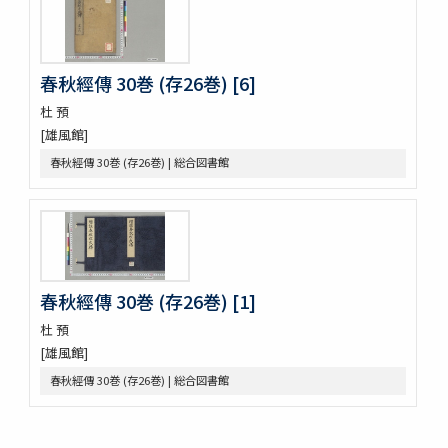
四季物語
すみよし物語
本朝續文粹 13巻
春秋經傳 30巻 (存26巻) [6]
紀伊國牟婁郡色川村色川氏藏文書
樋口殿之記 3巻
杜 預
大鏡 (存2巻)
[雄風館]
壬戌羇旅漫録 2巻
春秋經傳 30巻 (存26巻) | 総合図書館
明徳記 3巻
四神地名録 9巻附録1巻
薩摩國風土記
金仙寺殿記録残闕
﨑鎮八絶
隠秘録 5巻
春秋經傳 30巻 (存26巻) [1]
上月記外諸家系図
曾文定公全集 20巻首1巻末1巻
杜 預
口逰
[雄風館]
矢ひらき聞書
春秋經傳 30巻 (存26巻) | 総合図書館
蟇目之口决
中車生死草白露
裝束拾要抄 2巻