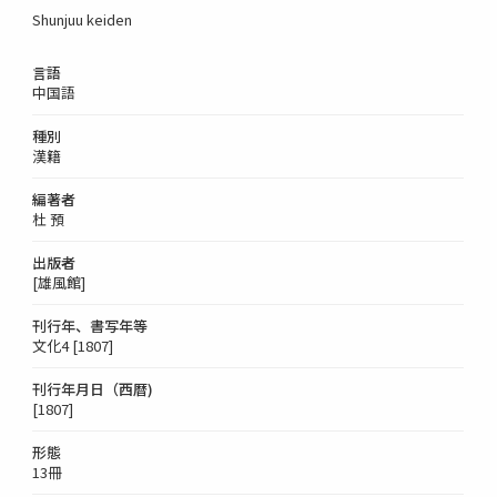
Shunjuu keiden
言語
中国語
種別
漢籍
編著者
杜 預
出版者
[雄風館]
刊行年、書写年等
文化4 [1807]
刊行年月日（西暦)
[1807]
形態
13冊