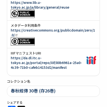
https://www.lib.u-
tokyo.ac.jp/ja/library/general/reuse
メタデータ利用条件
https://creativecommons.org/publicdomain/zero/1
.0/
IIIFマニフェストURI
https://da.dl.itc.u-
tokyo.ac.jp/portal/repo/iiif/80b6961a-25a0-
4c39-71b0-cafeb14153d2/manifest
コレクション名
春秋經傳 30巻 (存26巻)
シェアする