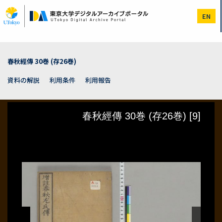
メ
イ
EN
ン
コ
ン
テ
ン
春秋經傳 30巻 (存26巻)
ツ
に
資料の解説
利用条件
利用報告
移
動