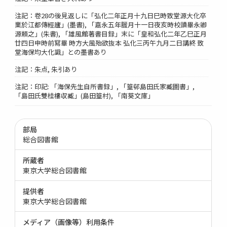
注記：卷28の後見返しに「弘化二年正月十九日巳時致堂源大化卒
業於江都傳經廬」(墨書), 「嘉永五年臘月十一日夜亥時校讀畢永卿
源頼之」(朱書), 「雄風館著書目録」末に「皇和弘化二年乙巳正月
廿四日申時前冩畢 時方大風殆欲抜本 弘化三丙午九月二日講終 致
堂海保均大化識」との墨書あり
注記：朱点, 朱引あり
注記：印記: 「海保先生自所書録」, 「篁邨島田氏家臧圖書」,
「島田氏雙桂樓収臧」(島田篁村), 「南葵文庫」
部局
総合図書館
所蔵者
東京大学総合図書館
提供者
東京大学総合図書館
メディア（画像等）利用条件