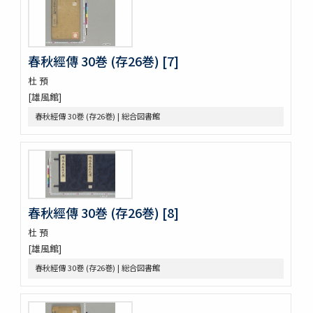
黍稷稲粱辧
松の落葉 (存4巻)
節用集 2巻
倭意三百首
春秋經傳 30巻 (存26巻) [7]
字鏡集 20巻
杜 預
愚管鈔 7巻
[雄風館]
尚書 13巻
懐風藻
春秋經傳 30巻 (存26巻) | 総合図書館
摩訶般若波羅蜜經 30巻 (存5巻)
六根清浄大祓 . 神道大意
ますかゝみ 17巻
信長記 15巻
建礼門院右京大夫家集 2巻
三國佛法傳通縁起 3巻
春秋經傳 30巻 (存26巻) [8]
列子鬳齋口義 2巻
杜 預
をみなへし 3巻
[雄風館]
鴨長明方丈記之抄
なくさみ草 8巻
春秋經傳 30巻 (存26巻) | 総合図書館
楊子雲集 3巻坿傳1巻
長恨歌 1巻坿傳1巻琵琶行1巻野馬臺詩1巻
一宮巡詣記抜粹 2巻 (存1巻)