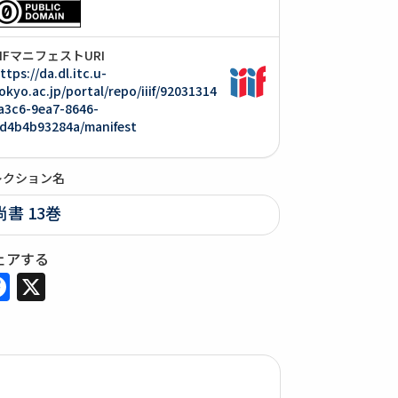
IIIFマニフェストURI
ttps://da.dl.itc.u-
okyo.ac.jp/portal/repo/iiif/92031314
a3c6-9ea7-8646-
d4b4b93284a/manifest
レクション名
尚書 13巻
ェアする
Facebook
X