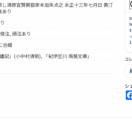
部し清原宣賢朝臣家本加朱点之 永正十三年七月日 黄汀
書あり
あり
h
t
傍注, 頭注あり
-
1
に合綴
廬記」(小中村清矩), 「紀伊恴川 南葵文庫」
コ
シ