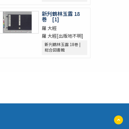
新刋鶴林玉露 18
巻 [1]
羅 大經
羅 大經[出版地不明]
新刋鶴林玉露 18巻 |
総合図書館
ペ
ー