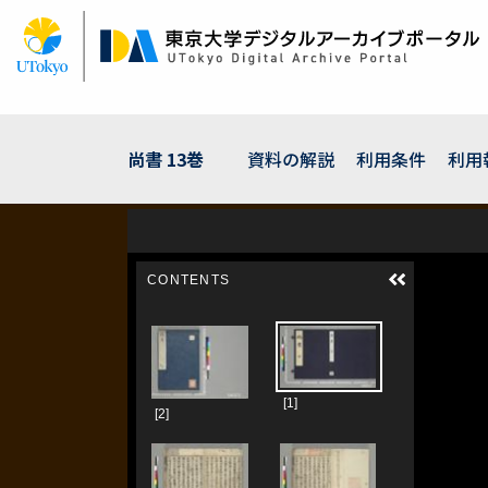
メ
イ
ン
コ
ン
テ
ン
尚書 13巻
資料の解説
利用条件
利用
ツ
に
移
動