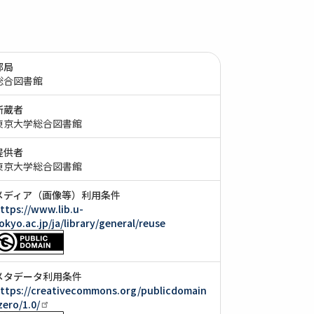
部局
総合図書館
所蔵者
東京大学総合図書館
提供者
東京大学総合図書館
メディア（画像等）利用条件
ttps://www.lib.u-
okyo.ac.jp/ja/library/general/reuse
メタデータ利用条件
ttps://creativecommons.org/publicdomain
zero/1.0/