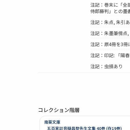
注記：巻末に「全
侍郎藤判」との墨
注記：朱点, 朱引
注記：朱墨筆傍点, 
注記：原4冊を3冊
注記：印記: 「陽春
注記：虫損あり
コレクション階層
南葵文庫
五百家註音辯昌黎先生文集 40巻 (存19巻)