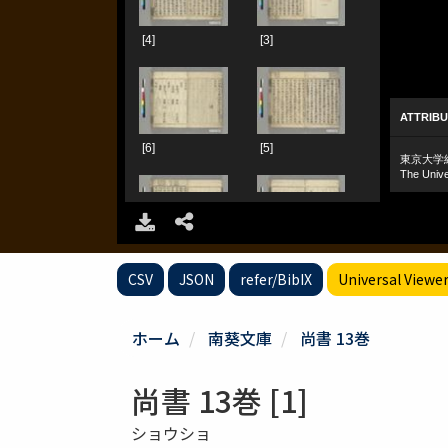
CSV
JSON
refer/BibIX
Universal Viewe
ホーム
南葵文庫
尚書 13巻
尚書 13巻 [1]
ショウショ