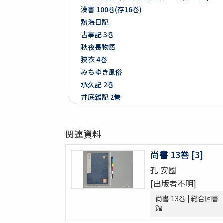
漢書 100巻(存16巻)
熱海日記
古事記 3巻
秋夜長物語
狹衣 4巻
みちゆき風俗
承久記 2巻
井底雜記 2巻
文久三癸亥年正月ヨリ九月初メ日雜書
遍照發揮性靈集 10巻
関連資料
附音増廣古註蒙求 3巻
四體千字文
尚書 13巻 [3]
天地萬物造化論
孔 安國
新刻増校切用正音郷談雜字大全 2巻 (存1巻)
[出版者不明]
黍稷稲粱辧
松の落葉 (存4巻)
尚書 13巻 | 総合図書
館
節用集 2巻
倭意三百首