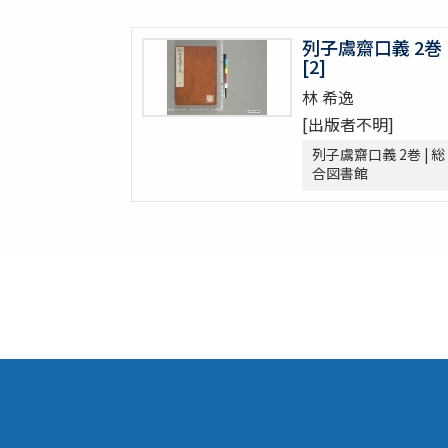
字鏡集 20巻
列子鬳齋口義 2巻
愚管鈔 7巻
[2]
尚書 13巻
林 希逸
懐風藻
摩訶般若波羅蜜經 30巻 (存5巻)
[出版者不明]
六根清浄大祓 . 神道大意
列子鬳齋口義 2巻 | 総
ますかゝみ 17巻
合図書館
信長記 15巻
建礼門院右京大夫家集 2巻
三國佛法傳通縁起 3巻
列子鬳齋口義 2巻
をみなへし 3巻
鴨長明方丈記之抄
なくさみ草 8巻
楊子雲集 3巻坿傳1巻
長恨歌 1巻坿傳1巻琵琶行1巻野馬臺詩1巻
一宮巡詣記抜粹 2巻 (存1巻)
花街漫録 2巻