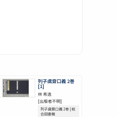
列子鬳齋口義 2巻
[1]
林 希逸
[出版者不明]
列子鬳齋口義 2巻 | 総
合図書館