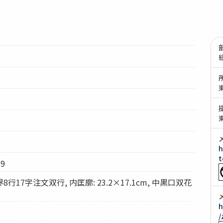
h
t
9
17字注文双行, 内匡廓: 23.2×17.1cm, 中黒口双花
h
/