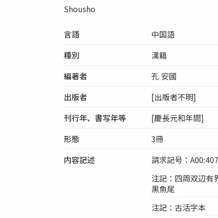
Shousho
言語
中国語
種別
漢籍
編著者
孔 安國
出版者
[出版者不明]
刊行年、書写年等
[慶長元和年間]
形態
3冊
内容記述
請求記号：A00:407
注記：四周双辺有界8行
黒魚尾
注記：古活字本