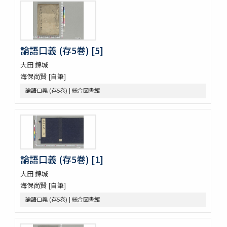
勢語圖説抄 5巻
落窪物語 4巻
連哥證哥
法隆寺伽藍縁起并流記資財事
論語口義 (存5巻) [5]
倭屋一家言 3巻
鷹桐之卷抜書
大田 錦城
伊勢千句註
海保尚賢 [自筆]
元禄版東海道驛路記
論語口義 (存5巻) | 総合図書館
つれつれ草拾遺
卜養狂哥集 2巻
播州舊記
四季物語
すみよし物語
本朝續文粹 13巻
論語口義 (存5巻) [1]
紀伊國牟婁郡色川村色川氏藏文書
大田 錦城
樋口殿之記 3巻
大鏡 (存2巻)
海保尚賢 [自筆]
壬戌羇旅漫録 2巻
論語口義 (存5巻) | 総合図書館
明徳記 3巻
四神地名録 9巻附録1巻