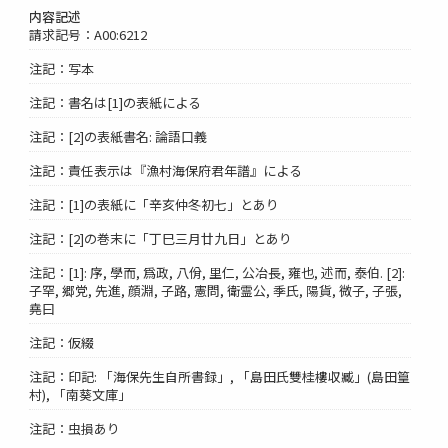
内容記述
請求記号：A00:6212
注記：写本
注記：書名は[1]の表紙による
注記：[2]の表紙書名: 論語口義
注記：責任表示は『漁村海保府君年譜』による
注記：[1]の表紙に「辛亥仲冬初七」とあり
注記：[2]の巻末に「丁巳三月廿九日」とあり
注記：[1]: 序, 學而, 爲政, 八佾, 里仁, 公冶長, 雍也, 述而, 泰伯. [2]:
子罕, 郷党, 先進, 顔淵, 子路, 憲問, 衛霊公, 季氏, 陽貨, 微子, 子張,
堯曰
注記：仮綴
注記：印記: 「海保先生自所書録」, 「島田氏雙桂樓収臧」(島田篁
村), 「南葵文庫」
注記：虫損あり