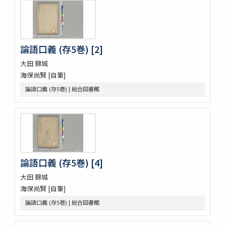
ますかゝみ 17巻
信長記 15巻
建礼門院右京大夫家集 2巻
三國佛法傳通縁起 3巻
論語口義 (存5巻) [2]
列子鬳齋口義 2巻
大田 錦城
をみなへし 3巻
海保尚賢 [自筆]
鴨長明方丈記之抄
なくさみ草 8巻
論語口義 (存5巻) | 総合図書館
楊子雲集 3巻坿傳1巻
長恨歌 1巻坿傳1巻琵琶行1巻野馬臺詩1巻
一宮巡詣記抜粹 2巻 (存1巻)
花街漫録 2巻
北女閭起原 3巻
日蓮聖人註画畫讃 5巻
論語口義 (存5巻) [4]
をりをりくさ 4巻
大田 錦城
増補洞房語園 2巻
高尾考
海保尚賢 [自筆]
中家實録 (存19巻)
論語口義 (存5巻) | 総合図書館
改元定記
源語秘訣