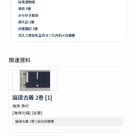
秋夜長物語
狹衣 4巻
みちゆき風俗
承久記 2巻
井底雜記 2巻
文久三癸亥年正月ヨリ九月初メ日雜書
遍照發揮性靈集 10巻
附音増廣古註蒙求 3巻
四體千字文
関連資料
天地萬物造化論
新刻増校切用正音郷談雜字大全 2巻 (存1巻)
黍稷稲粱辧
松の落葉 (存4巻)
節用集 2巻
倭意三百首
論語古義 2巻 [1]
字鏡集 20巻
海保 漁村
愚管鈔 7巻
[海保元備] [自筆]
尚書 13巻
論語古義 2巻 | 総合図書館
懐風藻
摩訶般若波羅蜜經 30巻 (存5巻)
六根清浄大祓 . 神道大意