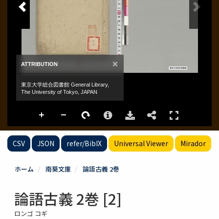
CSV
JSON
refer/BibIX
Universal Viewer
Mirador
ホーム
南葵文庫
論語古義 2巻
論語古義 2巻 [2]
ロンゴ コギ