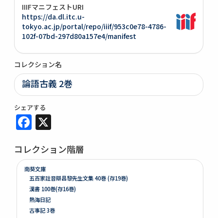
IIIFマニフェストURI
https://da.dl.itc.u-
tokyo.ac.jp/portal/repo/iiif/953c0e78-4786-
102f-07bd-297d80a157e4/manifest
コレクション名
論語古義 2巻
シェアする
Facebook
X
コレクション階層
南葵文庫
五百家註音辯昌黎先生文集 40巻 (存19巻)
漢書 100巻(存16巻)
熱海日記
古事記 3巻