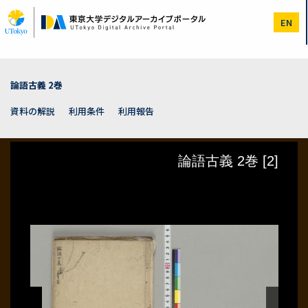
メ
イ
EN
ン
コ
ン
テ
ン
論語古義 2巻
ツ
に
資料の解説
利用条件
利用報告
移
動