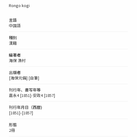
Rongo kogi
言語
中国語
種別
漢籍
編著者
海保 漁村
出版者
[海保元備] [自筆]
刊行年、書写年等
嘉永4 [1851]-安政4 [1857]
刊行年月日（西暦)
[1851]-[1857]
形態
2冊