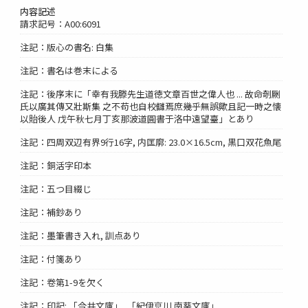
内容記述
請求記号：A00:6091
注記：版心の書名: 白集
注記：書名は巻末による
注記：後序末に「幸有我滕先生道徳文章百世之偉人也 ... 故命剞劂
氏以廣其傳又壯斯集 之不苟也自校讎焉庶幾乎無誤歟且記一時之懐
以貽後人 戊午秋七月丁亥那波道圓書于洛中遠望臺」とあり
注記：四周双辺有界9行16字, 内匡廓: 23.0×16.5cm, 黒口双花魚尾
注記：銅活字印本
注記：五つ目綴じ
注記：補鈔あり
注記：墨筆書き入れ, 訓点あり
注記：付箋あり
注記：卷第1-9を欠く
注記：印記: 「今井文庫」, 「紀伊恴川 南葵文庫」