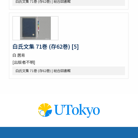
白氏文集 71巻 (存62巻) | 総合図書館
明徳記 3巻
四神地名録 9巻附録1巻
薩摩國風土記
金仙寺殿記録残闕
﨑鎮八絶
隠秘録 5巻
上月記外諸家系図
白氏文集 71巻 (存62巻) [5]
曾文定公全集 20巻首1巻末1巻
白 居易
口逰
[出版者不明]
矢ひらき聞書
白氏文集 71巻 (存62巻) | 総合図書館
蟇目之口决
中車生死草白露
裝束拾要抄 2巻
犬追物圖説
古今位色便覧
傳經樓經説 (存1巻)
左傳筮義
新譯大西洋撿夫爾日本志圗解
太平記 40巻 (存12巻)
孟子 14巻