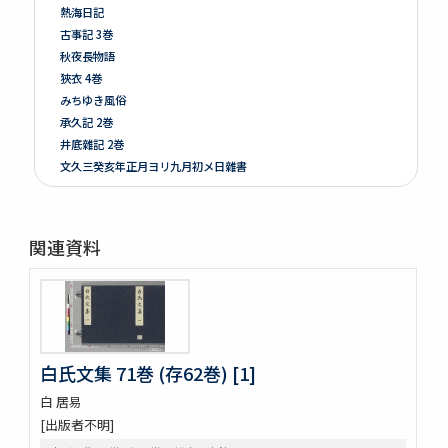
熱海日記
古事記 3巻
秋夜長物語
狹衣 4巻
みちゆき風俗
承久記 2巻
井底雜記 2巻
文久三癸亥年正月ヨリ九月初メ日雜書
遍照發揮性靈集 10巻
附音増廣古註蒙求 3巻
四體千字文
関連資料
天地萬物造化論
新刻増校切用正音郷談雜字大全 2巻 (存1巻)
黍稷稲粱辧
松の落葉 (存4巻)
節用集 2巻
倭意三百首
白氏文集 71巻 (存62巻) [1]
字鏡集 20巻
白 居易
愚管鈔 7巻
[出版者不明]
尚書 13巻