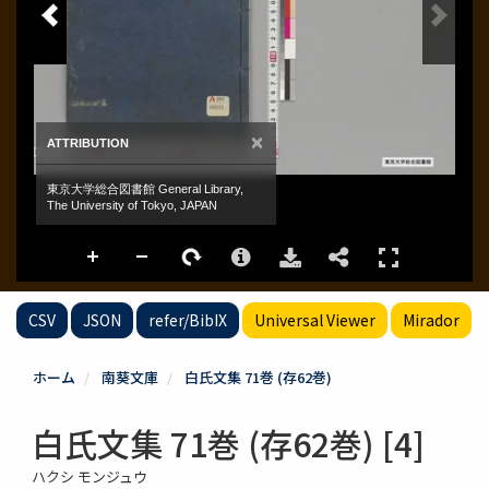
CSV
JSON
refer/BibIX
Universal Viewer
Mirador
ホーム
南葵文庫
白氏文集 71巻 (存62巻)
白氏文集 71巻 (存62巻) [4]
ハクシ モンジュウ