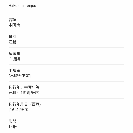
Hakushi monjuu
言語
中国語
種別
漢籍
編著者
白 居易
出版者
[出版者不明]
刊行年、書写年等
元和4 [1618] 後序
刊行年月日（西暦)
[1618] 後序
形態
14冊