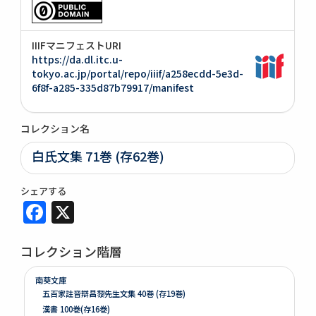
IIIFマニフェストURI
https://da.dl.itc.u-
tokyo.ac.jp/portal/repo/iiif/a258ecdd-5e3d-
6f8f-a285-335d87b79917/manifest
コレクション名
白氏文集 71巻 (存62巻)
シェアする
Facebook
X
コレクション階層
南葵文庫
五百家註音辯昌黎先生文集 40巻 (存19巻)
漢書 100巻(存16巻)