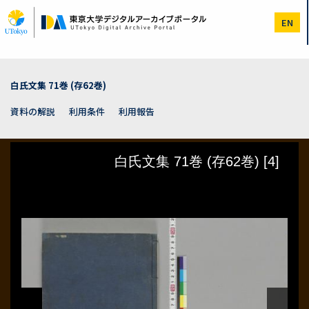
メ
イ
EN
ン
コ
ン
テ
ン
白氏文集 71巻 (存62巻)
ツ
に
資料の解説
利用条件
利用報告
移
動