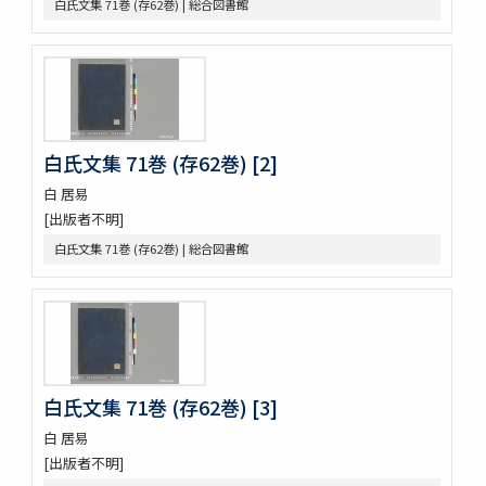
白氏文集 71巻 (存62巻) | 総合図書館
懐風藻
摩訶般若波羅蜜經 30巻 (存5巻)
六根清浄大祓 . 神道大意
ますかゝみ 17巻
信長記 15巻
建礼門院右京大夫家集 2巻
三國佛法傳通縁起 3巻
白氏文集 71巻 (存62巻) [2]
列子鬳齋口義 2巻
白 居易
をみなへし 3巻
[出版者不明]
鴨長明方丈記之抄
なくさみ草 8巻
白氏文集 71巻 (存62巻) | 総合図書館
楊子雲集 3巻坿傳1巻
長恨歌 1巻坿傳1巻琵琶行1巻野馬臺詩1巻
一宮巡詣記抜粹 2巻 (存1巻)
花街漫録 2巻
北女閭起原 3巻
日蓮聖人註画畫讃 5巻
白氏文集 71巻 (存62巻) [3]
をりをりくさ 4巻
増補洞房語園 2巻
白 居易
高尾考
[出版者不明]
中家實録 (存19巻)