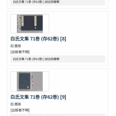
白氏文集 71巻 (存62巻) | 総合図書館
改元定記
源語秘訣
勢語圖説抄 5巻
落窪物語 4巻
連哥證哥
法隆寺伽藍縁起并流記資財事
白氏文集 71巻 (存62巻) [8]
倭屋一家言 3巻
鷹桐之卷抜書
白 居易
伊勢千句註
[出版者不明]
元禄版東海道驛路記
白氏文集 71巻 (存62巻) | 総合図書館
つれつれ草拾遺
卜養狂哥集 2巻
播州舊記
四季物語
すみよし物語
本朝續文粹 13巻
白氏文集 71巻 (存62巻) [9]
紀伊國牟婁郡色川村色川氏藏文書
樋口殿之記 3巻
白 居易
大鏡 (存2巻)
[出版者不明]
壬戌羇旅漫録 2巻